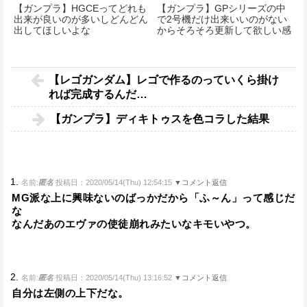
【ガンプラ】HGCEってどれも
【ガンプラ】GPシリーズの中
出来が良いのが多いしどんどん
で2号機だけ出来いいのがない
出してほしいよな
からそろそろ更新して欲しい感
がある
【レゴガンダム】レゴで作るのっていくら掛け
れば完成するんだ…
【ガンプラ】ディキトゥスを色コラした結果
1.
名前:
匿名
投稿日：2020/05/14(Thu) 12:54:15
▼コメント返信
MG派な上に興味ないのばっかだから「ふ～ん」って感じだ
な
なんだあのエヴァの使徒崩れみたいなキモいやつ。
2.
名前:
匿名
投稿日：2020/05/14(Thu) 13:16:52
▼コメント返信
自分は左側の上下だな。