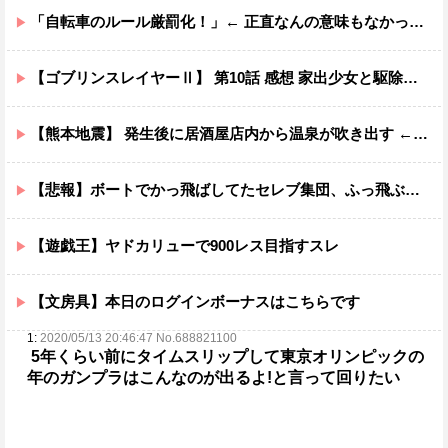
「自転車のルール厳罰化！」← 正直なんの意味もなかった件ｗｗｗｗｗｗｗｗ
【ゴブリンスレイヤーⅡ】 第10話 感想 家出少女と駆除業者
【熊本地震】 発生後に居酒屋店内から温泉が吹き出す ← これ前触れじゃね？
【悲報】ボートでかっ飛ばしてたセレブ集団、ふっ飛ぶｗｗｗｗ
【遊戯王】ヤドカリューで900レス目指すスレ
【文房具】本日のログインボーナスはこちらです
1:
2020/05/13 20:46:47 No.688821100
5年くらい前にタイムスリップして東京オリンピックの
年のガンプラはこんなのが出るよ!と言って回りたい