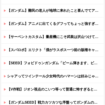
【ガンダム】難民の老人が地球に来れたこと喜んでてアレ？連邦もやってることヤバくない？ってなる
【ガンダム】アニメに出てくるグフってちょっと強すぎじゃない？
【サーペントカスタム】量産機にこそ武装は沢山つけてほしいよね
【スパロボ】エリクト「僕がラスボス一つ前の版権キャラ最後の敵ってちょっと荷が重すぎない？」
【SEED】フォビドゥンガンダム「ビーム弾きます、ビーム曲げられます、空飛びます」←二世代目でこれ出来るのおかしいだろ
シャアってツインテール少女時代のハマーンは好みじゃなかったの？
【V作戦】ジオン視点のこいつ等って普通に怖すぎると思う…
【ガンダムSEED】戦力カツカツな序盤ってガンダムの中だと割と珍しい気がする