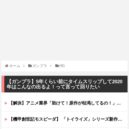
ホーム
ガンプラ
HG
【ガンプラ】5年くらい前にタイムスリップして2020
年はこんなの出るよ！って言って回りたい
【解決】アニメ業界「助けて！原作が枯渇してるの！」←いや既存作品の2期やったら良いよね？
【機甲創世記モスピーダ】 「トイライズ」シリーズ新作【明日予約開始】