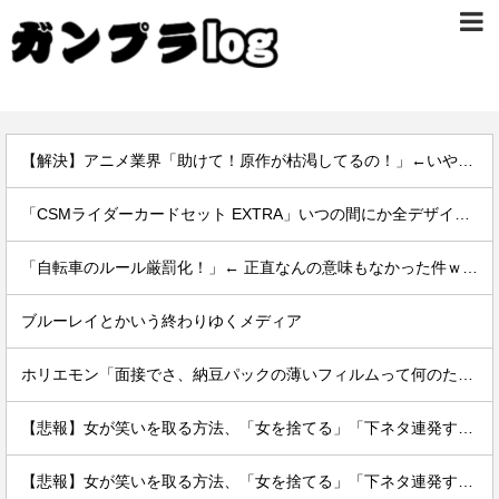
【解決】アニメ業界「助けて！原作が枯渇してるの！」←いや既存作品の2期やったら良いよね？
「CSMライダーカードセット EXTRA」いつの間にか全デザイン公開されてた
「自転車のルール厳罰化！」← 正直なんの意味もなかった件ｗｗｗｗｗｗｗｗ
ブルーレイとかいう終わりゆくメディア
ホリエモン「面接でさ、納豆パックの薄いフィルムって何のために入っていの？って聞くわけ」
【悲報】女が笑いを取る方法、「女を捨てる」「下ネタ連発する」「体を張る」しかないｗｗｗｗｗ
【悲報】女が笑いを取る方法、「女を捨てる」「下ネタ連発する」「体を張る」しかないｗｗｗｗｗ