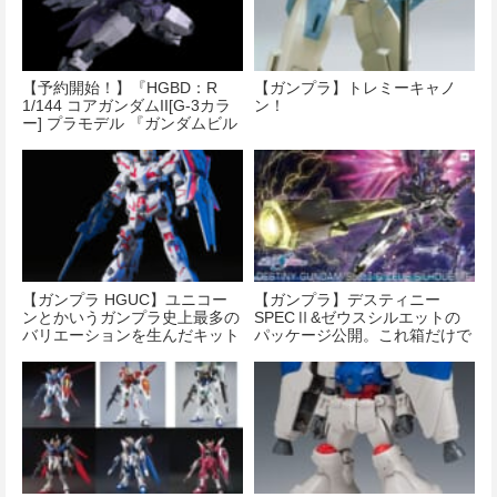
【予約開始！】『HGBD：R
【ガンプラ】トレミーキャノ
1/144 コアガンダムII[G-3カラ
ン！
ー] プラモデル 『ガンダムビル
ドダイバーズRe：RISE』』
【ガンプラ HGUC】ユニコー
【ガンプラ】デスティニー
ンとかいうガンプラ史上最多の
SPECⅡ&ゼウスシルエットの
バリエーションを生んだキット
パッケージ公開。これ箱だけで
も相当デカいな…