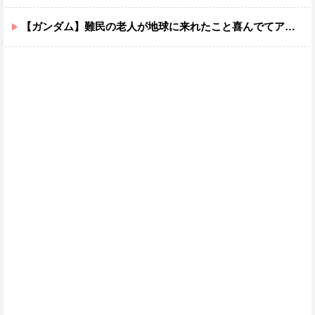
【ガンダム】難民の老人が地球に来れたこと喜んでてアレ？連邦もやってることヤバくない？ってなる