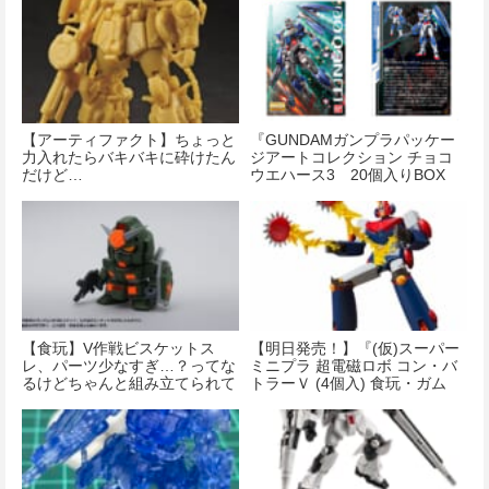
【アーティファクト】ちょっと
『GUNDAMガンプラパッケー
力入れたらバキバキに砕けたん
ジアートコレクション チョコ
だけど…
ウエハース3 20個入りBOX
(食玩)』が予約開始！
【食玩】V作戦ビスケットス
【明日発売！】『(仮)スーパー
レ、パーツ少なすぎ…？ってな
ミニプラ 超電磁ロボ コン・バ
るけどちゃんと組み立てられて
トラーＶ (4個入) 食玩・ガム
感心した
(超電磁ロボ コン・バトラー
Ｖ)』