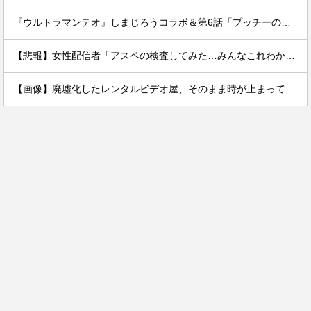
『ウルトラマンテオ』しまじろうコラボ＆第6話「プッチーのお引っ越し」感想・実況まとめ
【悲報】女性配信者「アスペの検査してみた…みんなこれわかるの？」
【画像】廃墟化したレンタルビデオ屋、そのまま時が止まってしまっていると話題にｗｗｗｗ