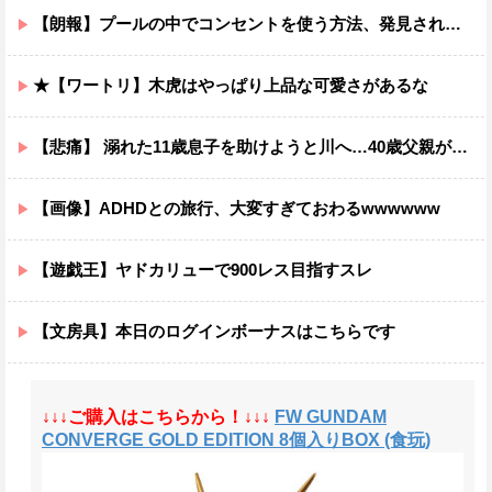
【朗報】プールの中でコンセントを使う方法、発見されるｗｗｗｗ
★【ワートリ】木虎はやっぱり上品な可愛さがあるな
【悲痛】 溺れた11歳息子を助けようと川へ…40歳父親が死亡 息子は母親が救助 愛知
【画像】ADHDとの旅行、大変すぎておわるwwwwww
【遊戯王】ヤドカリューで900レス目指すスレ
【文房具】本日のログインボーナスはこちらです
↓↓↓ご購入はこちらから！↓↓↓
FW GUNDAM
CONVERGE GOLD EDITION 8個入りBOX (食玩)