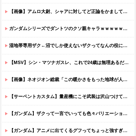
【画像】アムロ大尉、シャアに対してど正論をかましてしまうｗｗｗｗｗｗｗｗｗｗ
ガンダムシリーズでダントツのクソ親キャラｗｗｗｗｗｗｗｗｗｗｗｗ
湿地帯専用ザク←沼でしか使えないザクってなんの役に立つ設定なんだ？
【MSV】シン・マツナガスレ、これで24歳は無理あるだろ…
【画像】ネオジオン総裁「この暖かさをもった地球が人間さえ破壊するんだ（汗だく）」
【サーペントカスタム】量産機にこそ武装は沢山つけてほしいよね
【ガンダム】ザクって一言でいっても色々バリエーションがあるよね
【ガンダム】アニメに出てくるグフってちょっと強すぎじゃない？