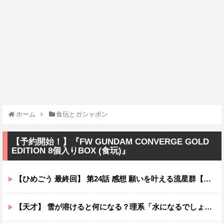
ホーム
食玩とガシャポン
【予約開始！】『FW GUNDAM CONVERGE GOLD
EDITION 8個入りBOX (食玩)』
【ひめごう 最終回】 第24話 感想 願いを叶える流星群【姫様“拷問”の時間です 2期】
【天才】 雪が溶けると何になる？理系「水になるでしょw」文系ワイ「はぁ～…」→結果ｗｗｗ