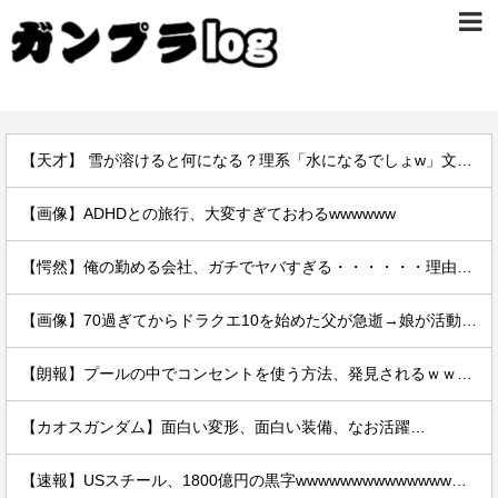
【天才】 雪が溶けると何になる？理系「水になるでしょw」文系ワイ「はぁ～…」→結果ｗｗｗ
【画像】ADHDとの旅行、大変すぎておわるwwwwww
【愕然】俺の勤める会社、ガチでヤバすぎる・・・・・・理由がこちら・・・・・・
【画像】70過ぎてからドラクエ10を始めた父が急逝→娘が活動記録を開示ｗｗｗ
【朗報】プールの中でコンセントを使う方法、発見されるｗｗｗｗ
【カオスガンダム】面白い変形、面白い装備、なお活躍…
【速報】USスチール、1800億円の黒字wwwwwwwwwwwwwwwwwwwwwwww