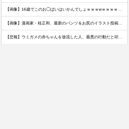
【画像】16歳でこのお◯ぱいはいかんでしょｗｗｗwｗｗｗｗｗｗｗｗ❤
【画像】漫画家・桂正和、最新のパンツ＆お尻のイラスト投稿にネット衝撃「この質感の出し方」「実写かと思いました」
【悲報】ウミガメの赤ちゃんを放流した人、最悪の行動だと叩かれるｗｗｗｗ