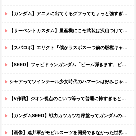
【ガンダム】アニメに出てくるグフってちょっと強すぎじゃない？
【サーペントカスタム】量産機にこそ武装は沢山つけてほしいよね
【スパロボ】エリクト「僕がラスボス一つ前の版権キャラ最後の敵ってちょっと荷が重すぎない？」
【SEED】フォビドゥンガンダム「ビーム弾きます、ビーム曲げられます、空飛びます」←二世代目でこれ出来るのおかしいだろ
シャアってツインテール少女時代のハマーンは好みじゃなかったの？
【V作戦】ジオン視点のこいつ等って普通に怖すぎると思う…
【ガンダムSEED】戦力カツカツな序盤ってガンダムの中だと割と珍しい気がする
【画像】連邦軍がモビルスーツを開発できなかった世界線のガンダムｗｗｗｗｗｗｗ