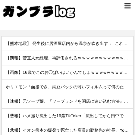
【熊本地震】 発生後に居酒屋店内から温泉が吹き出す ← これ前触れじゃね？
【朗報】菅直人元総理、再評価されるｗｗｗｗｗｗｗｗｗｗｗｗｗｗｗｗｗｗ
【画像】16歳でこのお◯ぱいはいかんでしょｗｗｗwｗｗｗｗｗｗｗｗ❤
ホリエモン「面接でさ、納豆パックの薄いフィルムって何のために入っていの？って聞くわけ」
【速報】元ソープ嬢、『ソープランドを閉店に追い込む方法』を拡散 → 結果
【悲報】ハメ撮り流出した16歳TikToker「流出してから街中で高校生に胸揉まれまくる」
【悲報】イオン熊本の爆発で死亡した店員の勤務先の社長、YouTuberヒカルだった。何で避難させてないんだよ……