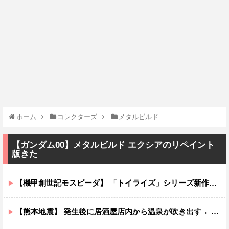
ホーム
コレクターズ
メタルビルド
【ガンダム00】メタルビルド エクシアのリペイント
版きた
【機甲創世記モスピーダ】 「トイライズ」シリーズ新作【明日予約開始】
【熊本地震】 発生後に居酒屋店内から温泉が吹き出す ← これ前触れじゃね？