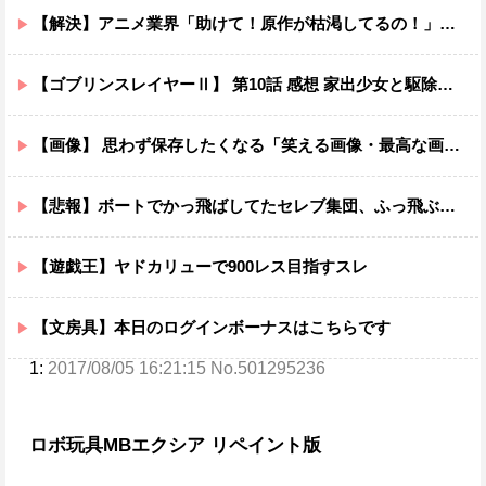
【解決】アニメ業界「助けて！原作が枯渇してるの！」←いや既存作品の2期やったら良いよね？
【ゴブリンスレイヤーⅡ】 第10話 感想 家出少女と駆除業者
【画像】 思わず保存したくなる「笑える画像・最高な画像」貼っていけｗｗｗｗｗ
【悲報】ボートでかっ飛ばしてたセレブ集団、ふっ飛ぶｗｗｗｗ
【遊戯王】ヤドカリューで900レス目指すスレ
【文房具】本日のログインボーナスはこちらです
1:
2017/08/05 16:21:15 No.501295236
ロボ玩具
MBエクシア リペイント版