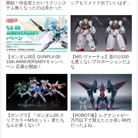
開始！待合室とかいうクソシス
シアもリメイク出ていいはず…
テム無くなったのは良かった
な…
【ガンダム00】GUNPLA 00
【MG ヴァーチェ】昔の1/100
10th ANNIVERSARYキャンペ
も悪くないプロポーションだよ
ーン 応募が開始！
な
【ガンプラ】『ガンダム00 ク
【ROBOT魂】レグナントが一
リアカラーMSセット』君たち
万円以下で買えたとか良い時代
なんか多くない？
だったよね…