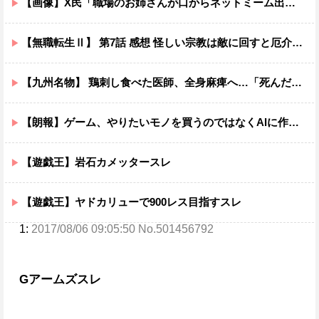
【画像】X民「職場のお姉さんが口からネットミーム出てきて好感持てる」←10万いいねwwxwxwwwww
【無職転生Ⅱ】 第7話 感想 怪しい宗教は敵に回すと厄介ニャ【異世界行ったら本気だす】
【九州名物】 鶏刺し食べた医師、全身麻痺へ…「死んだほうが良い」
【朗報】ゲーム、やりたいモノを買うのではなくAIに作らせる時代が到来ｗｗｗｗ
【遊戯王】岩石カメッタースレ
【遊戯王】ヤドカリューで900レス目指すスレ
1:
2017/08/06 09:05:50 No.501456792
Gアームズスレ