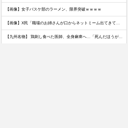
【画像】女子バスケ部のラーメン、限界突破ｗｗｗｗ
【画像】X民「職場のお姉さんが口からネットミーム出てきて好感持てる」←10万いいねwwxwxwwwww
【九州名物】 鶏刺し食べた医師、全身麻痺へ…「死んだほうが良い」