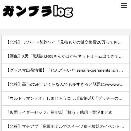
【悲報】 アパート契約ワイ「見積もりの鍵交換費20万って何ですか？」不動産屋「鍵を新しい物に交換したのです」
【画像】X民「職場のお姉さんが口からネットミーム出てきて好感持てる」←10万いいねwwxwxwwwww
【グッスマ出荷情報】「ねんどろいど serial experiments lain 岩倉玲音」「おにぎりプラモ」ほか【発売日決定】
【悲報】高市のSP、いくらなんでも多すぎると話題にwwwwwwwwwwwwwwww
『ウルトラマンテオ』しまじろうコラボ＆第6話「プッチーのお引っ越し」感想・実況まとめ
『仮面ライダーゼッツ』第47話「救う」感想・実況まとめ
【悲報】マチアプ「高級ホテルでスイーツ食べ放題のイベントやるぞ。女2500円男7000円な」→結果ｗｗｗｗ