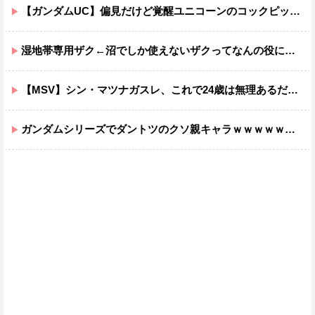
【ガンダムUC】偏見だけど覚醒ユニコーンのコックピットってエアコンの効きが強そうでいいよね
湿地帯専用ザク←沼でしか使えないザクってなんの役に立つ設定なんだ？
【MSV】シン・マツナガスレ、これで24歳は無理あるだろ…
ガンダムシリーズでダントツのクソ親キャラｗｗｗｗｗｗｗｗｗｗｗｗ