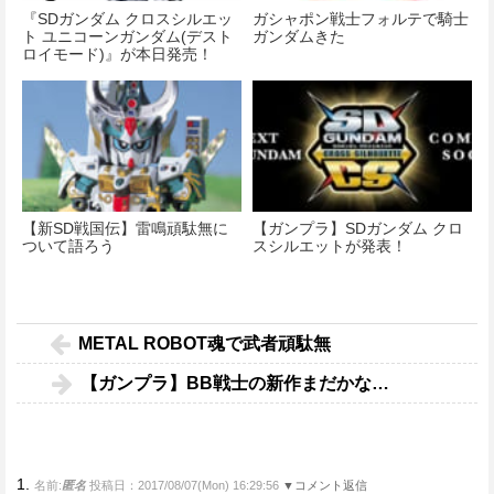
『SDガンダム クロスシルエッ
ガシャポン戦士フォルテで騎士
ト ユニコーンガンダム(デスト
ガンダムきた
ロイモード)』が本日発売！
【新SD戦国伝】雷鳴頑駄無に
【ガンプラ】SDガンダム クロ
ついて語ろう
スシルエットが発表！
METAL ROBOT魂で武者頑駄無
【ガンプラ】BB戦士の新作まだかな…
1.
名前:
匿名
投稿日：2017/08/07(Mon) 16:29:56
▼コメント返信