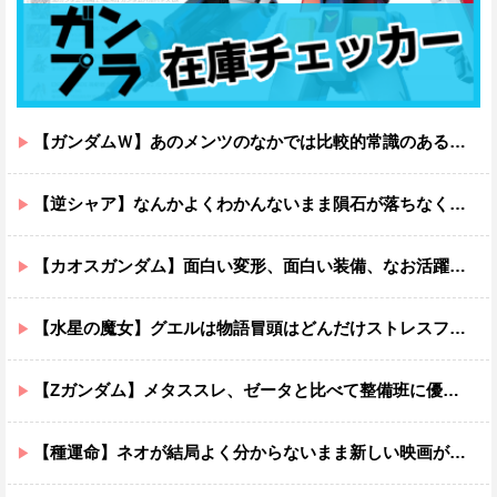
【ガンダムＷ】あのメンツのなかでは比較的常識のあるほうなのがデュオだよね
【逆シャア】なんかよくわかんないまま隕石が落ちなくていい感じに終わった作品ｗｗｗｗｗｗ
【カオスガンダム】面白い変形、面白い装備、なお活躍…
【水星の魔女】グエルは物語冒頭はどんだけストレスフルだったんだよ…ってなる
【Zガンダム】メタススレ、ゼータと比べて整備班に優しそう
【種運命】ネオが結局よく分からないまま新しい映画が終わった後ももやもやしてる