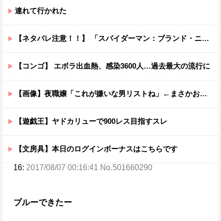
連れて行かれた
【ネタバレ注意！！】 「スパイダーマン：ブランド・ニュー・デイ」にも出てきたけどあの組織潰した方がいいだろ…
【コンゴ】 エボラ出血熱、感染3600人…過去最大の流行に
【画像】夜職嬢「これが嫌いな男リストね」←まさかお前らは当てはまってはあるまいな？ｗｗｗｗ
【遊戯王】ヤドカリューで900レス目指すスレ
【文房具】本日のログインボーナスはこちらです
16:
2017/08/07 00:16:41 No.501660290
ブルーできたー