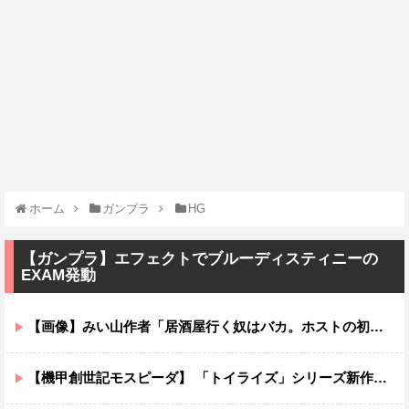
ホーム
ガンプラ
HG
【ガンプラ】エフェクトでブルーディスティニーの
EXAM発動
【画像】みい山作者「居酒屋行く奴はバカ。ホストの初回なら居酒屋より安く飲めてイケメンにチヤホヤされる」
【機甲創世記モスピーダ】 「トイライズ」シリーズ新作【明日予約開始】