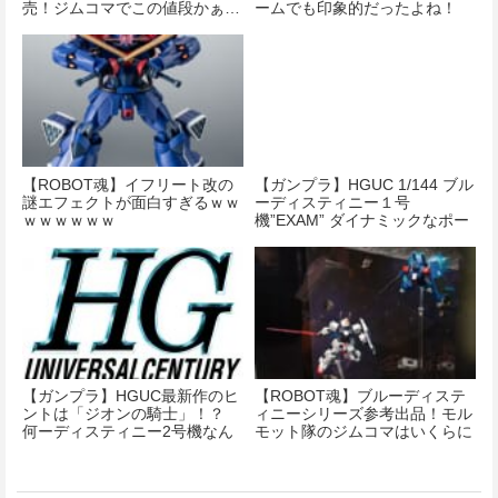
売！ジムコマでこの値段かぁ…
ームでも印象的だったよね！
【ROBOT魂】イフリート改の
【ガンプラ】HGUC 1/144 ブル
謎エフェクトが面白すぎるｗｗ
ーディスティニー１号
ｗｗｗｗｗｗ
機”EXAM” ダイナミックなポー
ズ！
【ガンプラ】HGUC最新作のヒ
【ROBOT魂】ブルーディステ
ントは「ジオンの騎士」！？
ィニーシリーズ参考出品！モル
何ーディスティニー2号機なん
モット隊のジムコマはいくらに
だ…
なるだろう…？