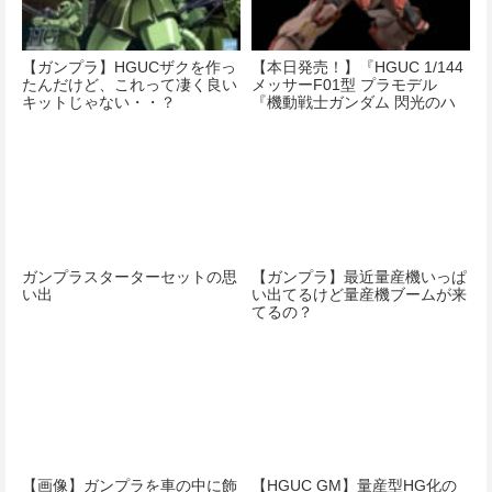
【ガンプラ】HGUCザクを作っ
【本日発売！】『HGUC 1/144
たんだけど、これって凄く良い
メッサーF01型 プラモデル
キットじゃない・・？
『機動戦士ガンダム 閃光のハ
サウェイ』』
ガンプラスターターセットの思
【ガンプラ】最近量産機いっぱ
い出
い出てるけど量産機ブームが来
てるの？
【画像】ガンプラを車の中に飾
【HGUC GM】量産型HG化の