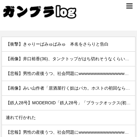
【衝撃】きゃりーぱみゅぱみゅ 本名をさらりと告白
【画像】井口裕香(36)、タンクトップがはち切れそうなくらいデカイｗｗｗｗｗｗｗｗｗｗｗ
【悲報】男性の産後うつ、社会問題にwwwwwwwwwwwwwwwwww
【画像】みい山作者「居酒屋行く奴はバカ。ホストの初回なら居酒屋より安く飲めてイケメンにチヤホヤされる」
【鉄人28号】MODEROID「鉄人28号」「ブラックオックス(初代鉄人版)」プラモデル【再販予約開始】
連れて行かれた
【悲報】男性の産後うつ、社会問題にwwwwwwwwwwwwwwwwww