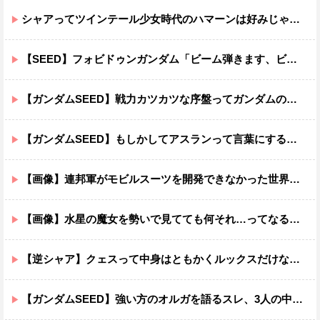
シャアってツインテール少女時代のハマーンは好みじゃなかったの？
【SEED】フォビドゥンガンダム「ビーム弾きます、ビーム曲げられます、空飛びます」←二世代目でこれ出来るのおかしいだろ
【ガンダムSEED】戦力カツカツな序盤ってガンダムの中だと割と珍しい気がする
【ガンダムSEED】もしかしてアスランって言葉にするのが下手なだけでめっちゃいい人なのでは？
【画像】連邦軍がモビルスーツを開発できなかった世界線のガンダムｗｗｗｗｗｗｗ
【画像】水星の魔女を勢いで見てても何それ…ってなる部分ｗｗｗｗｗｗｗｗ
【逆シャア】クェスって中身はともかくルックスだけなら最高だな
【ガンダムSEED】強い方のオルガを語るスレ、3人の中でも強化は一番されてない方