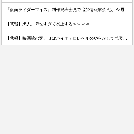
『仮面ライダーマイス』制作発表会見で追加情報解禁 他、今週の備忘録（2026/7/31～2026/8/6）
【悲報】黒人、卑怯すぎて炎上するｗｗｗｗ
【悲報】映画館の客、ほぼバイオテロレベルのやらかしで観客が避難する事態にｗｗｗｗ