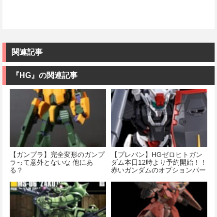
関連記事
『HG』の関連記事
【ガンプラ】完全変形のガンプ
【プレバン】HGゼロヒトガン
ラって意外とないな 他にあ
ダム本日12時より予約開始！！
る？
赤いガンダムのオプションパー
ツも発売決定…！？