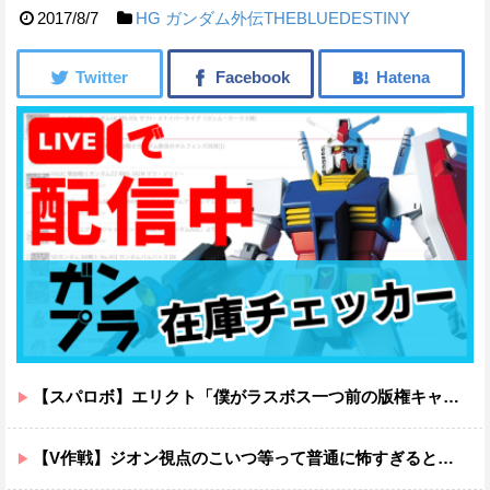
2017/8/7
HG
ガンダム外伝THEBLUEDESTINY
【スパロボ】エリクト「僕がラスボス一つ前の版権キャラ最後の敵ってちょっと荷が重すぎない？」
【V作戦】ジオン視点のこいつ等って普通に怖すぎると思う…