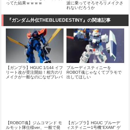
ってた結果ｗｗｗｗ
波に乗ってそろそろリメイクさ
れないだろうか
『ガンダム外伝THEBLUEDESTINY』の関連記事
【ガンプラ】HGUC 1/144 イフ
ブルーディスティニーを
リート改が受注開始！相方のリ
ROBOT魂じゃなくてプラモで
メイクが一般なのになぜプレバ
出してほしい
ン…
【ROBOT魂】ジムコマンド モ
【ガンプラ】HGUC ブルーデ
ルモット隊仕様ver、一般で発
ィスティニー1号機“EXAM” ゲ