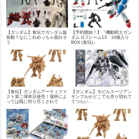
【ガンダム】食玩でガンダム版
【予約開始！】『機動戦士ガン
装動？なにこれめっちゃ面白そ
ダム Gフレーム13 10個入り
う
BOX (食玩)』
【食玩】ガンダムアーティファ
【ガンダム】モビルスーツアン
クト第二弾本日発売！場所によ
サンブルがどこでも売り切れて
っては既に狩り尽くされて
てつらい…
る…？