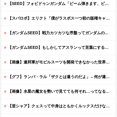
【SEED】フォビドゥンガンダム「ビーム弾きます、ビーム曲げられます、空飛びます」←二世代目でこれ出来るのおかしいだろ
【スパロボ】エリクト「僕がラスボス一つ前の版権キャラ最後の敵ってちょっと荷が重すぎない？」
【ガンダムSEED】戦力カツカツな序盤ってガンダムの中だと割と珍しい気がする
【ガンダムSEED】もしかしてアスランって言葉にするのが下手なだけでめっちゃいい人なのでは？
【画像】連邦軍がモビルスーツを開発できなかった世界線のガンダムｗｗｗｗｗｗｗ
【グフ】ランバ・ラル「ザクとは違うのだよ」←何が違うの？
【画像】水星の魔女を勢いで見てても何それ…ってなる部分ｗｗｗｗｗｗｗｗ
【逆シャア】クェスって中身はともかくルックスだけなら最高だな