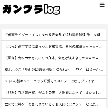
『仮面ライダーマイス』制作発表会見で追加情報解禁 他、今週の備忘録（2026/7/31～2026/8/6）
【悲報】高市早苗に逆らった財務官僚、異例の左遷ｗｗｗｗｗｗｗｗ
【画像】倉科カナさん(37)の身体、刺激が強すぎるｗｗｗｗｗｗｗｗｗｗｗｗｗｗ
積水ハウス「地面師に55億円騙し取られた…」ワイ「はえーかわいそう…会社滅茶苦茶やろなぁ」→
スト6の新キャラ、エッッ可愛くてメロメロになるプレイヤーが続出ｗｗ
【悲報】有名漫画家、がんを公表「大腸癌になってしまいました。肝臓に転移も見られてステージ4です」
世間では神ゲーと言われているが個人的にはクソゲーだと思うゲーム挙げてけ