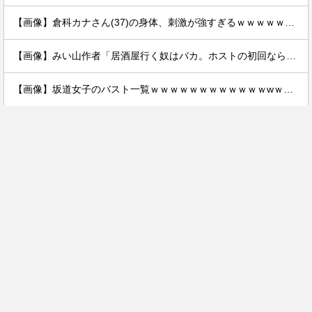
【画像】倉科カナさん(37)の身体、刺激が強すぎるｗｗｗｗｗｗｗｗｗｗｗｗｗｗ
【画像】みい山作者「居酒屋行く奴はバカ。ホストの初回なら居酒屋より安く飲めてイケメンにチヤホヤされる」
【画像】坂道女子のバスト一覧ｗｗｗｗｗｗｗｗｗｗｗｗwｗｗｗｗ