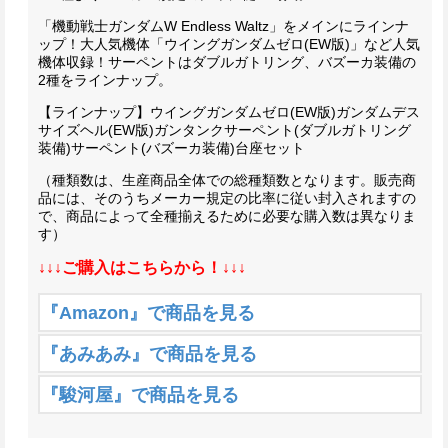
「機動戦士ガンダムW Endless Waltz」をメインにラインナ
ップ！
大人気機体「ウイングガンダムゼロ(EW版)」など人気
機体収録！
サーペントはダブルガトリング、バズーカ装備の
2種をラインナップ。
【ラインナップ】
ウイングガンダムゼロ(EW版)
ガンダムデス
サイズヘル(EW版)
ガンタンク
サーペント(ダブルガトリング
装備)
サーペント(バズーカ装備)
台座セット
（種類数は、生産商品全体での総種類数となります。販売商
品には、そのうちメーカー規定の比率に従い封入されますの
で、商品によって全種揃えるために必要な購入数は異なりま
す）
↓↓↓ご購入はこちらから！↓↓↓
『Amazon』で商品を見る
『あみあみ』で商品を見る
『駿河屋』で商品を見る