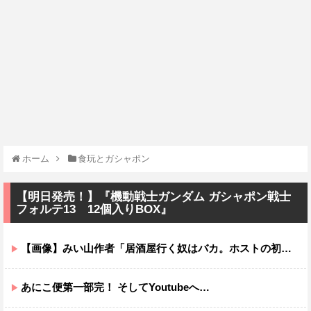
ホーム
食玩とガシャポン
【明日発売！】『機動戦士ガンダム ガシャポン戦士
フォルテ13 12個入りBOX』
【画像】みい山作者「居酒屋行く奴はバカ。ホストの初回なら居酒屋より安く飲めてイケメンにチヤホヤされる」
あにこ便第一部完！ そしてYoutubeへ…