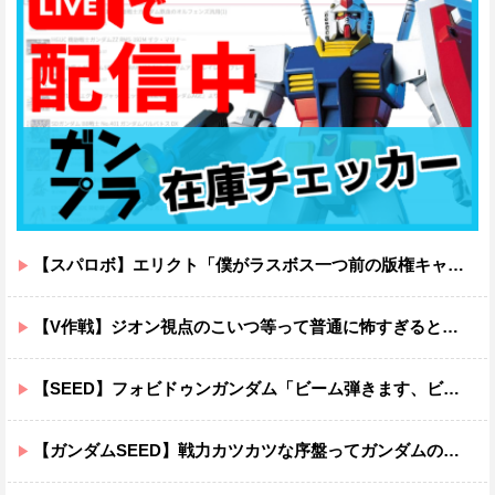
【スパロボ】エリクト「僕がラスボス一つ前の版権キャラ最後の敵ってちょっと荷が重すぎない？」
【V作戦】ジオン視点のこいつ等って普通に怖すぎると思う…
【SEED】フォビドゥンガンダム「ビーム弾きます、ビーム曲げられます、空飛びます」←二世代目でこれ出来るのおかしいだろ
【ガンダムSEED】戦力カツカツな序盤ってガンダムの中だと割と珍しい気がする