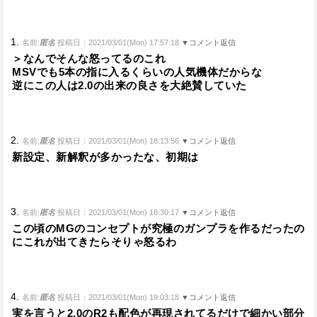
1.
名前:
匿名
投稿日：2021/03/01(Mon) 17:57:18
▼コメント返信
＞なんでそんな怒ってるのこれ
MSVでも5本の指に入るくらいの人気機体だからな
逆にこの人は2.0の出来の良さを大絶賛していた
2.
名前:
匿名
投稿日：2021/03/01(Mon) 18:13:56
▼コメント返信
新設定、新解釈が多かったな、初期は
3.
名前:
匿名
投稿日：2021/03/01(Mon) 18:30:17
▼コメント返信
この頃のMGのコンセプトが究極のガンプラを作るだったの
にこれが出てきたらそりゃ怒るわ
4.
名前:
匿名
投稿日：2021/03/01(Mon) 19:03:18
▼コメント返信
実を言うと2.0のR2も配色が再現されてるだけで細かい部分