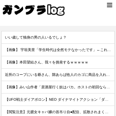
いい歳して独身の男の人いるでしょ？
【画像】 宇垣美里「学生時代は全然モテなかったです」←これほんまかぁ？w w w w w w w w
【画像】本田望結さん、我々を挑発するｗｗｗｗｗ
近所のコープにいる爺さん、隙あらば他人のカゴに商品を入れようとする
【画像】みい山作者「居酒屋行く奴はバカ。ホストの初回なら居酒屋より安く飲めてイケメンにチヤホヤされる」
【UFO戦士ダイアポロン】NEO ダイナマイトアクション「ダイアポロン アニメカラーVer.」アクションフィギュア【予約開始】
【閲覧注意】元臆女キャバ嬢の首吊り自●配信、拡散されまくって終わるｗｗｗｗｗｗｗ