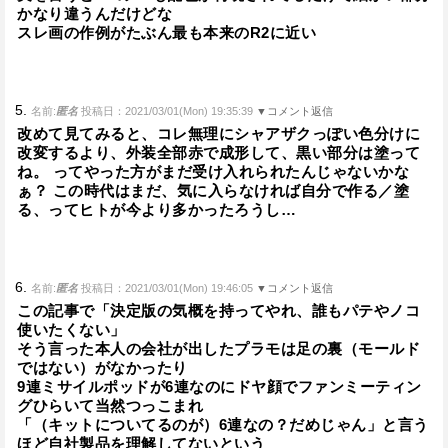
かなり違うんだけどな
スレ画の作例がたぶん最も本来のR2に近い
5.
名前:
匿名
投稿日：2021/03/01(Mon) 19:35:39
▼コメント返信
改めて見てみると、コレ無理にシャアザクっぽい色分けに
改変するより、外装全部赤で成形して、黒い部分は塗って
ね。 ってやった方がまだ受け入れられたんじゃないかな
ぁ？ この時代はまだ、気に入らなければ自分で作る／塗
る、ってヒトが今より多かったろうし…
6.
名前:
匿名
投稿日：2021/03/01(Mon) 19:46:05
▼コメント返信
この記事で「決定版の気概を持ってやれ、誰もパテやノコ
使いたくない」
そう言った本人の会社が出したプラモは足の裏（モールド
ではない）がなかったり
9連ミサイルポッドが6連なのにドヤ顔でファンミーティン
グひらいて当然つっこまれ
「（キットについてるのが）6連なの？だめじゃん」と言う
ほど自社製品を理解してないという