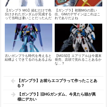
【ガンプラ MG】組むだけで色
【ガンプラ】初期MGの思い
分けされたガンダムが完成する
出、GMのデザインはこれはこ
って当時は凄いことだったんだ
れでありだよね
ぜ
古いガンプラも時代を考えると
【MGSD】エアリアルは今週末
結構よくできてるのもあるよね
発売、店頭で見れることあるか
な…？
【ガンプラ】お前らエコプラって作ったことあ
る？
【ガンプラ】旧HGガンダム、今見たら頭が異
様にデカい