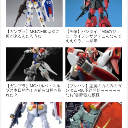
【ガンプラ】MGのF90は次に
【画像】バンダイ「MGのジョ
何が来るんだろうな
ニーライデンザク？こんなんで
ええやろ」→結果
【ガンプラ】MGバルバトスル
【プレバン】悪魔の力の方のガ
プス本日発売！お前らは勝ち取
ンダムF90予約開始ｗｗｗｗｗ
れた？
なお9割新規な模様