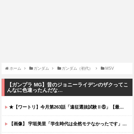
ホーム
ガンダム
ガンダム（初代）
MSV
【ガンプラ MG】昔のジョニーライデンのザクってこ
んなに色違ったんだな…
★【ワートリ】今月第263話「遠征選抜試験Ⅱ⑥」【最新話コメント用】
【画像】 宇垣美里「学生時代は全然モテなかったです」←これほんまかぁ？w w w w w w w w