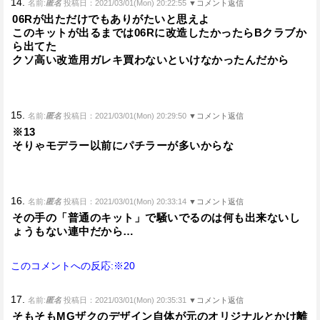
14.
名前:
匿名
投稿日：2021/03/01(Mon) 20:22:55
▼コメント返信
06Rが出ただけでもありがたいと思えよ
このキットが出るまでは06Rに改造したかったらBクラブか
ら出てた
クソ高い改造用ガレキ買わないといけなかったんだから
15.
名前:
匿名
投稿日：2021/03/01(Mon) 20:29:50
▼コメント返信
※13
そりゃモデラー以前にパチラーが多いからな
16.
名前:
匿名
投稿日：2021/03/01(Mon) 20:33:14
▼コメント返信
その手の「普通のキット」で騒いでるのは何も出来ないし
ょうもない連中だから…
このコメントへの反応:※20
17.
名前:
匿名
投稿日：2021/03/01(Mon) 20:35:31
▼コメント返信
そもそもMGザクのデザイン自体が元のオリジナルとかけ離