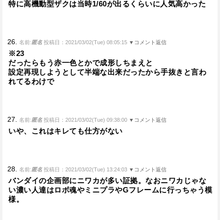
特に高機動型ザクは当時1/60が出るくらいに人気高かった
26.
名前:
匿名
投稿日：2021/03/02(Tue) 08:05:15
▼コメント返信
※23
だったらもう赤一色とかで成形しちまえと
設定再現しようとして半端な出来だったから手抜きと言わ
れてるわけで
27.
名前:
匿名
投稿日：2021/03/02(Tue) 09:38:00
▼コメント返信
いや、これはキレても仕方がない
28.
名前:
匿名
投稿日：2021/03/02(Tue) 13:24:03
▼コメント返信
バンダイの企画部にニワカが多い証拠。なおニワカじゃな
い濃い人達はロボ魂やミニプラやGフレームに行っちゃう模
様。