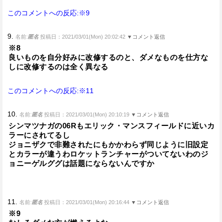
このコメントへの反応:※9
9.
名前:
匿名
投稿日：2021/03/01(Mon) 20:02:42
▼コメント返信
※8
良いものを自分好みに改修するのと、ダメなものを仕方な
しに改修するのは全く異なる
このコメントへの反応:※11
10.
名前:
匿名
投稿日：2021/03/01(Mon) 20:10:19
▼コメント返信
シンマツナガの06Rもエリック・マンスフィールドに近いカ
ラーにされてるし
ジョニザクで非難されたにもかかわらず同じように旧設定
とカラーが違うわロケットランチャーがついてないわのジ
ョニーゲルググは話題にならないんですか
11.
名前:
匿名
投稿日：2021/03/01(Mon) 20:16:44
▼コメント返信
※9