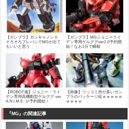
【ガンプラ】ガンキャノンⅡ
【ガンプラ】MGジョニーライ
そろそろプレバンでMGが出て
デン専用ゲルググver2.0予約開
もいいと思う
始！なお1分で瞬殺
【ROBOT魂】ジョニー・ライ
【画像】ツッコミ所が多いガン
デン専用高機動型ゲルググ ver.
プラのパッケージ絵ｗｗｗｗｗ
A.N.I.M.E. が予約開始！
ｗｗｗｗ
『MG』の関連記事