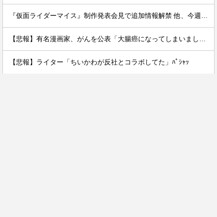
『仮面ライダーマイス』制作発表会見で追加情報解禁 他、今週の備忘録（2026/7/31～2026/8/6）
【悲報】有名漫画家、がんを公表「大腸癌になってしまいました。肝臓に転移も見られてステージ4です」
【悲報】ライター「ちいかわが反社とコラボしてた」ﾊﾟｼｬｯ