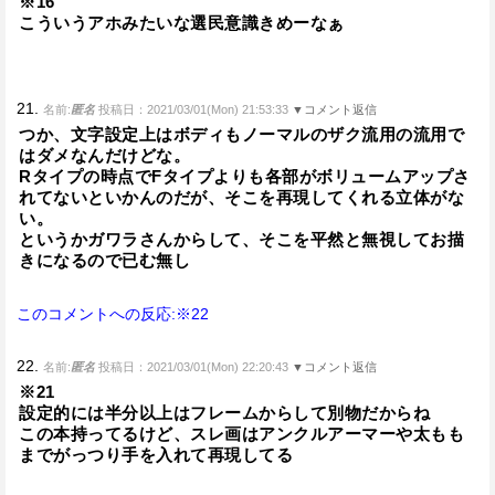
※16
こういうアホみたいな選民意識きめーなぁ
21.
名前:
匿名
投稿日：2021/03/01(Mon) 21:53:33
▼コメント返信
つか、文字設定上はボディもノーマルのザク流用の流用で
はダメなんだけどな。
Rタイプの時点でFタイプよりも各部がボリュームアップさ
れてないといかんのだが、そこを再現してくれる立体がな
い。
というかガワラさんからして、そこを平然と無視してお描
きになるので已む無し
このコメントへの反応:※22
22.
名前:
匿名
投稿日：2021/03/01(Mon) 22:20:43
▼コメント返信
※21
設定的には半分以上はフレームからして別物だからね
この本持ってるけど、スレ画はアンクルアーマーや太もも
までがっつり手を入れて再現してる