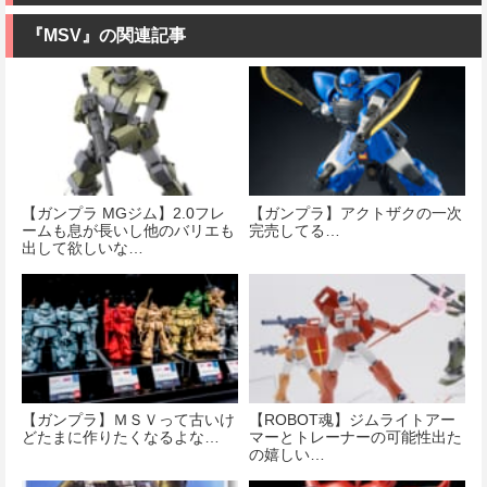
『MSV』の関連記事
【ガンプラ MGジム】2.0フレ
【ガンプラ】アクトザクの一次
ームも息が長いし他のバリエも
完売してる…
出して欲しいな…
【ガンプラ】ＭＳＶって古いけ
【ROBOT魂】ジムライトアー
どたまに作りたくなるよな…
マーとトレーナーの可能性出た
の嬉しい…