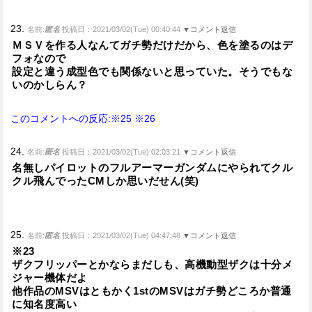
23.
名前:
匿名
投稿日：2021/03/02(Tue) 00:40:44
▼コメント返信
ＭＳＶを作る人なんてガチ勢だけだから、色を塗るのはデ
フォなので
設定と違う成型色でも関係ないと思っていた。そうでもな
いのかしらん？
このコメントへの反応:※25
※26
24.
名前:
匿名
投稿日：2021/03/02(Tue) 02:03:21
▼コメント返信
名無しパイロットのフルアーマーガンダムにやられてクル
クル飛んでったCMしか思いだせん(笑)
25.
名前:
匿名
投稿日：2021/03/02(Tue) 04:47:48
▼コメント返信
※23
ザクフリッパーとかならまだしも、高機動型ザクは十分メ
ジャー機体だよ
他作品のMSVはともかく1stのMSVはガチ勢どころか普通
に知名度高い