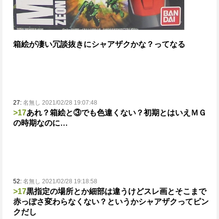
箱絵が凄い
冗談抜きにシャアザクかな？ってなる
27:
名無し 2021/02/28 19:07:48
>17
あれ？箱絵と③でも色違くない？
初期とはいえＭＧ
の時期なのに…
52:
名無し 2021/02/28 19:18:58
>17
黒指定の場所とか細部は違うけどスレ画とそこまで
赤っぽさ変わらなくない？
というかシャアザクってピン
クだし