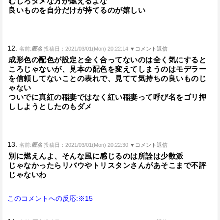
むしろダメな方が燃えるよな
良いものを自分だけが持てるのが嬉しい
12.
名前:
匿名
投稿日：2021/03/01(Mon) 20:22:14
▼コメント返信
成形色の配色が設定と全く合ってないのは全く気にすると
ころじゃないが、見本の配色を変えてしまうのはモデラー
を信頼してないことの表れで、見てて気持ちの良いものじ
ゃない
ついでに真紅の稲妻ではなく紅い稲妻って呼び名をゴリ押
ししようとしたのもダメ
13.
名前:
匿名
投稿日：2021/03/01(Mon) 20:22:30
▼コメント返信
別に燃えんよ、そんな風に感じるのは所詮は少数派
じゃなかったらリバウやトリスタンさんがあそこまで不評
じゃないわ
このコメントへの反応:※15