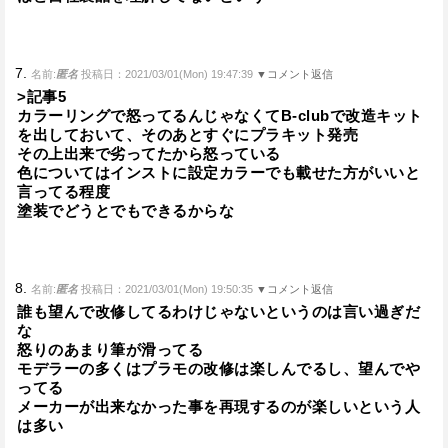
7.
名前:
匿名
投稿日：2021/03/01(Mon) 19:47:39
▼コメント返信
>記事5
カラーリングで怒ってるんじゃなくてB-clubで改造キット
を出しておいて、そのあとすぐにプラキット発売
その上出来で劣ってたから怒っている
色についてはインストに設定カラーでも載せた方がいいと
言ってる程度
塗装でどうとでもできるからな
8.
名前:
匿名
投稿日：2021/03/01(Mon) 19:50:35
▼コメント返信
誰も望んで改修してるわけじゃないというのは言い過ぎだ
な
怒りのあまり筆が滑ってる
モデラーの多くはプラモの改修は楽しんでるし、望んでや
ってる
メーカーが出来なかった事を再現するのが楽しいという人
は多い