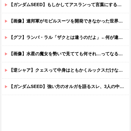
【ガンダムSEED】もしかしてアスランって言葉にするのが下手なだけでめっちゃいい人なのでは？
【画像】連邦軍がモビルスーツを開発できなかった世界線のガンダムｗｗｗｗｗｗｗ
【グフ】ランバ・ラル「ザクとは違うのだよ」←何が違うの？
【画像】水星の魔女を勢いで見てても何それ…ってなる部分ｗｗｗｗｗｗｗｗ
【逆シャア】クェスって中身はともかくルックスだけなら最高だな
【ガンダムSEED】強い方のオルガを語るスレ、3人の中でも強化は一番されてない方