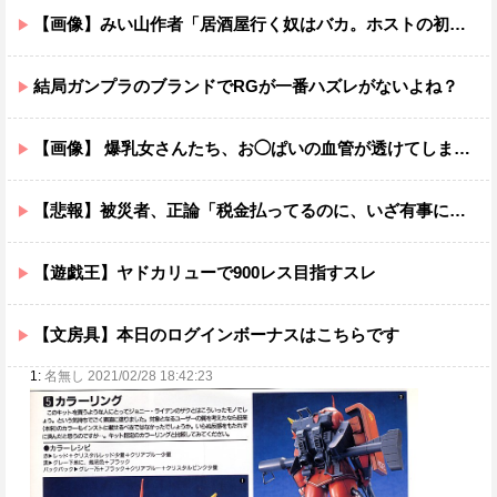
【画像】みい山作者「居酒屋行く奴はバカ。ホストの初回なら居酒屋より安く飲めてイケメンにチヤホヤされる」
結局ガンプラのブランドでRGが一番ハズレがないよね？
【画像】 爆乳女さんたち、お◯ぱいの血管が透けてしまうｗｗｗwｗｗｗｗｗｗｗｗ❤
【悲報】被災者、正論「税金払ってるのに、いざ有事になるとクーラーも無い体育館で雑魚寝。もっと国民のために使えよ」
【遊戯王】ヤドカリューで900レス目指すスレ
【文房具】本日のログインボーナスはこちらです
1:
名無し 2021/02/28 18:42:23