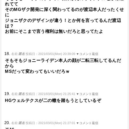
れてて
そのMGザク開発に深く関わってるのが渡辺本人だったくせ
に
ジョニザクのデザインが違う！とか何を言ってるんだ渡辺
は？
お前にそこまで言う権利は無いだろと思ってたよ
18.
名前:
匿名
投稿日：2021/03/01(Mon) 20:39:09
▼コメント返信
そもそもジョニーライデン本人の顔が二転三転してるんだ
から
MSだって変わってもいいだろｗ
19.
名前:
匿名
投稿日：2021/03/01(Mon) 21:25:41
▼コメント返信
HGウェルテクスが二の轍を踏もうとしているぞ
20.
名前:
匿名
投稿日：2021/03/01(Mon) 21:27:01
▼コメント返信