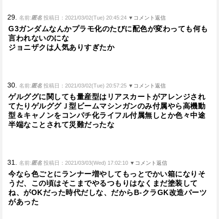
29.
名前:
匿名
投稿日：2021/03/02(Tue) 20:45:24
▼コメント返信
G3ガンダムなんかプラモ化のたびに配色が変わっても何も
言われないのにな
ジョニザクは人気ありすぎたか
30.
名前:
匿名
投稿日：2021/03/02(Tue) 20:57:25
▼コメント返信
ゲルググに関しても量産型はリアスカートがアレンジされ
てたりゲルググＪ型ビームマシンガンのみ付属やら高機動
型＆キャノンをコンパチ化ライフル付属無しとか色々中途
半端なことされて災難だったな
31.
名前:
匿名
投稿日：2021/03/03(Wed) 17:02:10
▼コメント返信
今なら色ごとにランナー増やしてもっとでかい箱になりそ
うだ、この頃はそこまでやるつもりはなくまだ塗装して
ね、がOKだった時代だしな、だからB-クラGK改造パーツ
があった