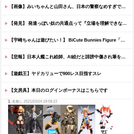
【画像】みいちゃんと山田さん、日本の警察なめすぎで炎上ｗｗｗｗwｗｗｗｗｗｗｗｗｗ
【発見】 発達っぽい奴の共通点って『立場を理解できない』だよな
【宇崎ちゃんは遊びたい！】 BiCute Bunnies Figure「宇崎花」「宇崎月」メタリックパープルver. プライズフィギュア【ラウンドワン限定で展開決定】
【悲報】日本人艦これ絵師、AI絵だと誹謗中傷され筆を折ってしまう
【遊戯王】ヤドカリューで900レス目指すスレ
【文房具】本日のログインボーナスはこちらです
1:
名無し 2021/03/24 18:58:22