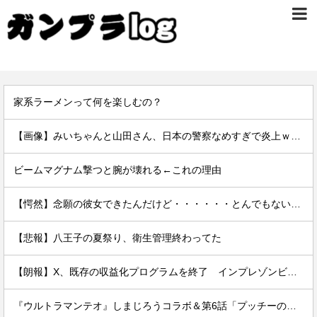
家系ラーメンって何を楽しむの？
【画像】みいちゃんと山田さん、日本の警察なめすぎで炎上ｗｗｗｗwｗｗｗｗｗｗｗｗｗ
ビームマグナム撃つと腕が壊れる←これの理由
【愕然】念願の彼女できたんだけど・・・・・・とんでもない素性が見えてきた・・・・・・
【悲報】八王子の夏祭り、衛生管理終わってた
【朗報】X、既存の収益化プログラムを終了 インプレゾンビ死滅か
『ウルトラマンテオ』しまじろうコラボ＆第6話「プッチーのお引っ越し」感想・実況まとめ