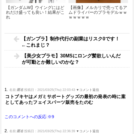
【ガンダムW】ウイングにはど
【画像】メルカリで売ってるア
れだけ盛っても良い！結果がこ
ムドライバーのプラモデルｗｗ
れ
ｗｗｗｗｗ
【ガンプラ】制作代行の副業はリスク0です！
←これまじ？
【美少女プラモ】30MSにロング髪欲しいんだ
が可動とか難しいのかな？
1.
名前:
匿名
投稿日：2021/03/25(Thu) 22:03:43
▼コメント返信
コトブキヤはメガミサポートグッズの最初の発表の時に案
としてあったフェイスパーツ販売をたのむ
このコメントへの反応:※9
2.
名前:
匿名
投稿日：2021/03/25(Thu) 22:36:39
▼コメント返信