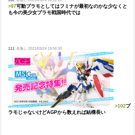
102:
名無し 2021/03/24 19:52:20
>97
可動プラモとしてはフミナが最初なのかな
少なくと
も今の美少女プラモ戦国時代では
111:
名無し 2021/03/24 19:56:30
>102
プ
ラモじゃないけどAGPから数えれば結構長い