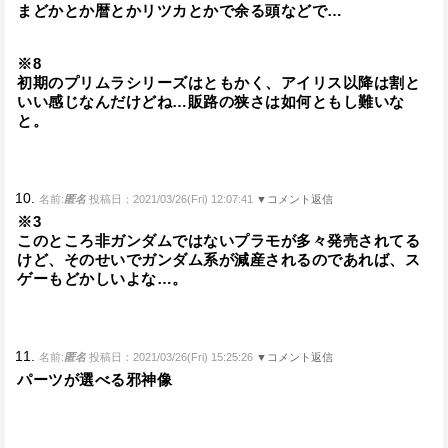
まどかとか暦とかリツカとかで余る頭などで…
※8
初期のプリムラシリーズはともかく、アイリス以降は割と
いい感じなんだけどね…販路の狭さは如何ともし難いな
と。
10.
名前:
匿名
投稿日：2021/03/26(Fri) 12:07:41
▼コメント返信
※3
このところ非ガンダムではないプラモが多々発売されてる
けど、そのせいでガンダム系が減産されるのであれば、ス
ゲーもどかしいよな…。
11.
名前:
匿名
投稿日：2021/03/26(Fri) 15:25:26
▼コメント返信
パーツが選べる邪神像