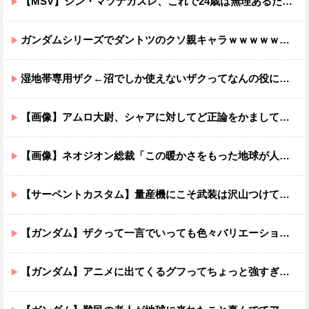
【MSV】シン・マツナガスレ、これで24歳は無理あるだろ…
ガンダムシリーズでダントツのクソ親キャラｗｗｗｗｗｗｗｗｗｗｗｗ
湿地帯専用ザク←沼でしか使えないザクってなんの役に立つ設定なんだ？
【画像】アムロ大尉、シャアに対してど正論をかましてしまうｗｗｗｗｗｗｗｗｗｗ
【画像】ネオジオン総裁「この暖かさをもった地球が人間さえ破壊するんだ（汗だく）」
【サーペントカスタム】量産機にこそ武装は沢山つけてほしいよね
【ガンダム】ザクって一言でいっても色々バリエーションがあるよね
【ガンダム】アニメに出てくるグフってちょっと強すぎじゃない？