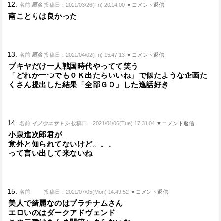
12.
名前:
匿名
投稿日：2021/03/26(Fri) 20:14:00
▼コメント返信
南ことりは良かった
13.
名前:
匿名
投稿日：2021/04/02(Fri) 15:47:13
▼コメント返信
ブキヤだけ一人戦国時代やってて笑う
「どれか一つでもＯＫ出たらいいね」で似たような企画た
くさん提出した結果「全部ＧＯ」した逸話好き
14.
名前:
イノウエサトシ
投稿日：2021/04/06(Tue) 17:31:04
▼コメント返信
小泉進次郎君が
意外と知られてないけど。。。
って言い出して来ないね
15.
名前:
投稿日：2021/07/05(Mon) 14:49:52
▼コメント返信
美人で綺麗なのはプラチナムさん
エロいのはダークアドヴェンド