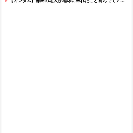
【ガンダム】難民の老人が地球に来れたこと喜んでてアレ？連邦もやってることヤバくない？ってなる