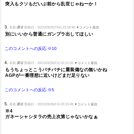
突入もクソもだいぶ前から乱世じゃねーか！
3.
名前:
匿名
投稿日：2021/03/25(Thu) 23:18:46
▼コメント返信
別にいいから普通にガンプラ出してほしい
このコメントへの反応:※10
4.
名前:
匿名
投稿日：2021/03/26(Fri) 02:21:32
▼コメント返信
もうちょっとこうバチバチに重装備なの無いかね
AGPが一番理想に近いけどまだ足りない
このコメントへの反応:※5
5.
名前:
匿名
投稿日：2021/03/26(Fri) 03:15:49
▼コメント返信
※4
ガネーシャシタラの売上次第じゃないかなぁ