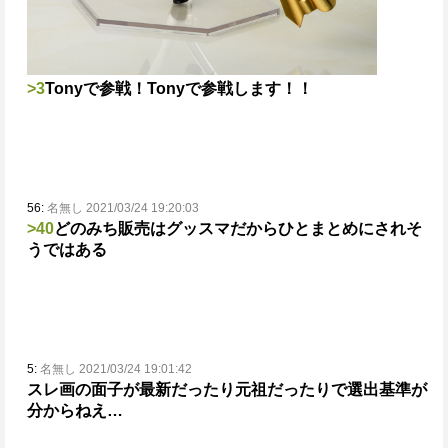
>3
Tonyで参戦！Tonyで参戦します！！
56:
名無し 2021/03/24 19:20:03
>40
どのみち販売はグッスマだからひとまとめにされそ
うではある
5:
名無し 2021/03/24 19:01:42
スレ画の面子が最新だったり元祖だったりで選出基準が
分からねえ…