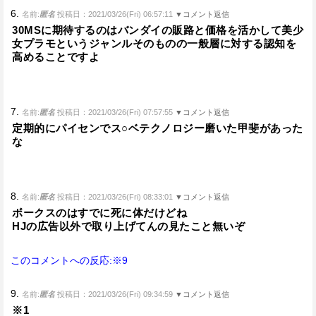
6.
名前:
匿名
投稿日：2021/03/26(Fri) 06:57:11
▼コメント返信
30MSに期待するのはバンダイの販路と価格を活かして美少
女プラモというジャンルそのものの一般層に対する認知を
高めることですよ
7.
名前:
匿名
投稿日：2021/03/26(Fri) 07:57:55
▼コメント返信
定期的にパイセンでス○ベテクノロジー磨いた甲斐があった
な
8.
名前:
匿名
投稿日：2021/03/26(Fri) 08:33:01
▼コメント返信
ボークスのはすでに死に体だけどね
HJの広告以外で取り上げてんの見たこと無いぞ
このコメントへの反応:※9
9.
名前:
匿名
投稿日：2021/03/26(Fri) 09:34:59
▼コメント返信
※1