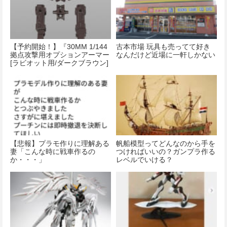
【予約開始！】『30MM 1/144
古本市場 玩具も売ってて好き
拠点攻撃用オプションアーマー
なんだけど近場に一軒しかない
[ラビオット用/ダークブラウン]
プラモデル』
【悲報】プラモ作りに理解ある
帆船模型ってどんなのから手を
妻「こんな時に戦車作るの
つければいいの？ガンプラ作る
か・・・」
レベルでいける？