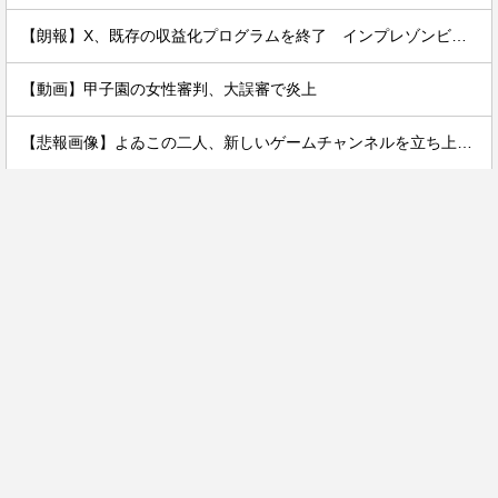
【朗報】X、既存の収益化プログラムを終了 インプレゾンビ死滅か
【動画】甲子園の女性審判、大誤審で炎上
【悲報画像】よゐこの二人、新しいゲームチャンネルを立ち上げるwwww