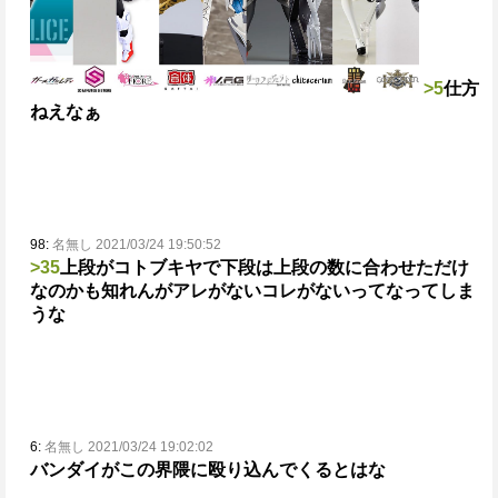
>5
仕方
ねえなぁ
98:
名無し 2021/03/24 19:50:52
>35
上段がコトブキヤで下段は上段の数に合わせただけ
なのかも知れんが
アレがないコレがないってなってしま
うな
6:
名無し 2021/03/24 19:02:02
バンダイがこの界隈に殴り込んでくるとはな