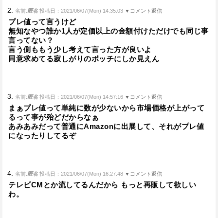
2.
名前:
匿名
投稿日：2021/06/07(Mon) 14:35:03
▼コメント返信
プレ値って言うけど
無知なやつ誰か1人が定価以上の金額付けただけでも同じ事
言ってない？
言う側ももう少し考えて言った方が良いよ
同意求めてる寂しがりのボッチにしか見えん
3.
名前:
匿名
投稿日：2021/06/07(Mon) 14:57:16
▼コメント返信
まぁプレ値って単純に数が少ないから市場価格が上がって
るって事が殆どだからなぁ
あみあみだって普通にAmazonに出展して、それがプレ値
になったりしてるぞ
4.
名前:
匿名
投稿日：2021/06/07(Mon) 16:27:48
▼コメント返信
テレビCMとか流してるんだから もっと再販して欲しい
わ。