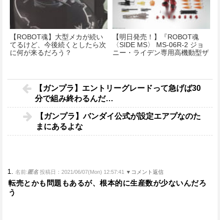
【ROBOT魂】大型メカが続い
【明日発売！】『ROBOT魂
てるけど、今後続くとしたら次
〈SIDE MS〉 MS-06R-2 ジョ
に何が来るだろう？
ニー・ライデン専用高機動型ザ
クII ver. A.N.I.M.E. 『機動戦士
ガンダム』』
【ガンプラ】エントリーグレードって急げば30
分で組み終わるんだ…
【ガンプラ】バンダイ公式が設定エアプなのた
まにあるよな
1.
名前:
匿名
投稿日：2021/06/07(Mon) 12:57:41
▼コメント返信
転売とかも問題もあるが、根本的に生産数が少ないんだろ
う