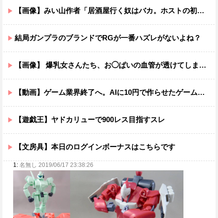
【画像】みい山作者「居酒屋行く奴はバカ。ホストの初回なら居酒屋より安く飲めてイケメンにチヤホヤされる」
結局ガンプラのブランドでRGが一番ハズレがないよね？
【画像】 爆乳女さんたち、お◯ぱいの血管が透けてしまうｗｗｗwｗｗｗｗｗｗｗｗ❤
【動画】ゲーム業界終了へ。AIに10円で作らせたゲームがこちら。どう思う？
【遊戯王】ヤドカリューで900レス目指すスレ
【文房具】本日のログインボーナスはこちらです
1:
名無し 2019/06/17 23:38:26