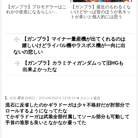
【ガンプラ】プロモデラーはこ
【ガンプラ】最近のもわるくな
れが小改造になるらしい…
いけどやっぱ昔のほうが名キッ
トが多いと個人的には思う
【ガンプラ】マイナー量産機が出てくれるのは
嬉しいけどライバル機やラスボス機が一向に出
ないの悲しい
【ガンプラ】カラミティガンダムって旧HGも
出来よかったな
1.
名前:
匿名
投稿日：2021/06/25(Fri) 22:08:19
▼コメント返信
流石に反省したのかギラドーガは少々不格好だが肘部分で
ロールするようになってたな
てかギラドーガは武装全部付属してソール部分も可動して
手首の造形も良いとなかなか凝ってた