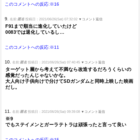
このコメントへの反応:※16
9.
名前:
匿名
投稿日：2021/06/26(Sat) 07:32:02
▼コメント返信
F91まで順当に進化していたけど
0083では退化しているし…
このコメントへの反応:※11
10.
名前:
匿名
投稿日：2021/06/26(Sat) 07:40:45
▼コメント返信
ターゲット層から考えて不満なら改造するだろうくらいの
感覚だったんじゃないかな。
大人向け子供向けで分けてSDガンダムと同時上映した映画
だし。
11.
名前:
匿名
投稿日：2021/06/26(Sat) 09:39:08
▼コメント返信
※9
でもステイメンとガーラテトラは頑張ったと言って良い
このコメントへの反応:※15