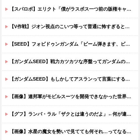
【スパロボ】エリクト「僕がラスボス一つ前の版権キャラ最後の敵ってちょっと荷が重すぎない？」
【V作戦】ジオン視点のこいつ等って普通に怖すぎると思う…
【SEED】フォビドゥンガンダム「ビーム弾きます、ビーム曲げられます、空飛びます」←二世代目でこれ出来るのおかしいだろ
【ガンダムSEED】戦力カツカツな序盤ってガンダムの中だと割と珍しい気がする
【ガンダムSEED】もしかしてアスランって言葉にするのが下手なだけでめっちゃいい人なのでは？
【画像】連邦軍がモビルスーツを開発できなかった世界線のガンダムｗｗｗｗｗｗｗ
【グフ】ランバ・ラル「ザクとは違うのだよ」←何が違うの？
【画像】水星の魔女を勢いで見てても何それ…ってなる部分ｗｗｗｗｗｗｗｗ