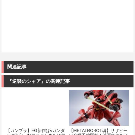
関連記事
『逆襲のシャア』の関連記事
【ガンプラ】EG新作はνガンダ
【METALROBOT魂】サザビー