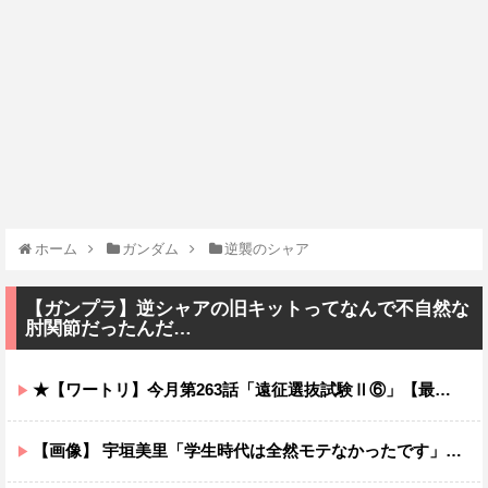
ホーム
ガンダム
逆襲のシャア
【ガンプラ】逆シャアの旧キットってなんで不自然な
肘関節だったんだ…
★【ワートリ】今月第263話「遠征選抜試験Ⅱ⑥」【最新話コメント用】
【画像】 宇垣美里「学生時代は全然モテなかったです」←これほんまかぁ？w w w w w w w w