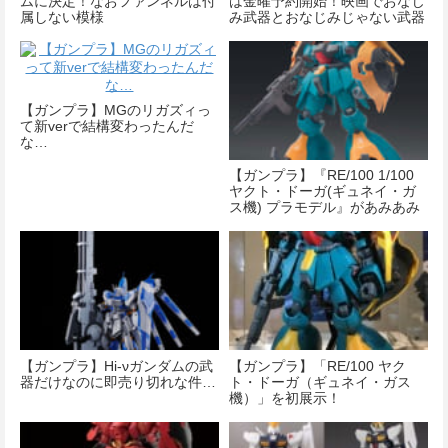
ムに決定！なおファンネルは付
は金曜予約開始！映画でおなじ
属しない模様
み武器とおなじみじゃない武器
が付属！
【ガンプラ】MGのリガズィっ
て新verで結構変わったんだ
な…
【ガンプラ】『RE/100 1/100
ヤクト・ドーガ(ギュネイ・ガ
ス機) プラモデル』があみあみ
で予約開始！
【ガンプラ】Hi-νガンダムの武
【ガンプラ】「RE/100 ヤク
器だけなのに即売り切れな件…
ト・ドーガ（ギュネイ・ガス
機）」を初展示！