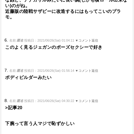
い)のがね。
近藤版の陸戦サザビーに改造するにはもってこいのプラ
モ。
6.
名前:
匿名
投稿日：2021/06/26(Sat) 01:04:11
▼コメント返信
このよく見るジェガンのポーズセクシーで好き
7.
名前:
匿名
投稿日：2021/06/26(Sat) 01:56:14
▼コメント返信
ボディビルダーみたい
8.
名前:
匿名
投稿日：2021/06/26(Sat) 04:30:22
▼コメント返信
>記事20
下腕って言う人マジで恥ずかしい