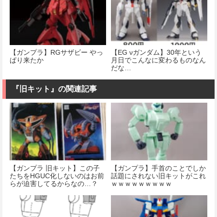
【ガンプラ】RGサザビー やっ
【EG νガンダム】30年という
ぱり来たか
月日でこんなに変わるものなん
だな…
『旧キット』の関連記事
【ガンプラ 旧キット】この子
【ガンプラ】手首のことでしか
たちをHGUC化しないのはお前
話題にされない旧キットがこれ
らが迫害してるからなの…？
ｗｗｗｗｗｗｗｗｗ