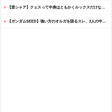
【逆シャア】クェスって中身はともかくルックスだけなら最高だな
【ガンダムSEED】強い方のオルガを語るスレ、3人の中でも強化は一番されてない方