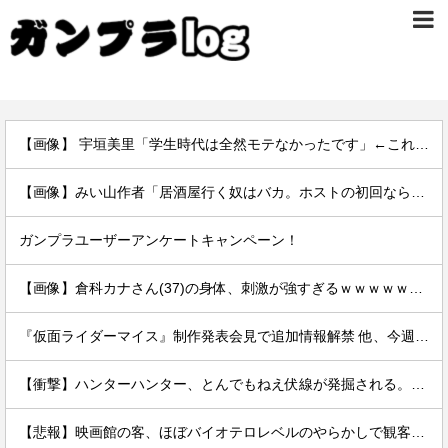
【画像】 宇垣美里「学生時代は全然モテなかったです」←これほんまかぁ？w w w w w w w w
【画像】みい山作者「居酒屋行く奴はバカ。ホストの初回なら居酒屋より安く飲めてイケメンにチヤホヤされる」
ガンプラユーザーアンケートキャンペーン！
【画像】倉科カナさん(37)の身体、刺激が強すぎるｗｗｗｗｗｗｗｗｗｗｗｗｗｗ
『仮面ライダーマイス』制作発表会見で追加情報解禁 他、今週の備忘録（2026/7/31～2026/8/6）
【衝撃】ハンターハンター、とんでもねえ伏線が発掘される。クルタ族の虐殺犯人がツェリードニヒだった模様！
【悲報】映画館の客、ほぼバイオテロレベルのやらかしで観客が避難する事態にｗｗｗｗ