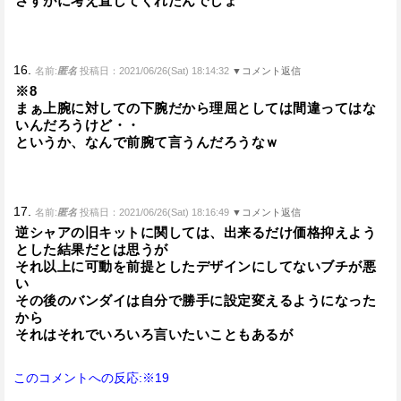
さすがに考え直してくれたんでしょ
16.
名前:
匿名
投稿日：2021/06/26(Sat) 18:14:32
▼コメント返信
※8
まぁ上腕に対しての下腕だから理屈としては間違ってはな
いんだろうけど・・
というか、なんで前腕て言うんだろうなｗ
17.
名前:
匿名
投稿日：2021/06/26(Sat) 18:16:49
▼コメント返信
逆シャアの旧キットに関しては、出来るだけ価格抑えよう
とした結果だとは思うが
それ以上に可動を前提としたデザインにしてないブチが悪
い
その後のバンダイは自分で勝手に設定変えるようになった
から
それはそれでいろいろ言いたいこともあるが
このコメントへの反応:※19