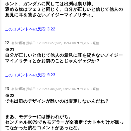
ホント、ガンダムに関しては出渕は祟り神。
褒める奴はフェミと同じく、自分が正しいと信じて他人の
意見に耳を貸さないノイジーマイノリティ。
このコメントへの反応:※22
22.
名前:
匿名
投稿日：2022/03/27(Sun) 15:44:08
▼コメント返信
※21
自分が正しいと信じて他人の意見に耳を貸さないノイジー
マイノリティとかお前のことじゃんゲェジか？
このコメントへの反応:※23
23.
名前:
匿名
投稿日：2022/09/04(Sun) 09:53:06
▼コメント返信
※22
でも出渕のデザインが酷いのは否定しないんだね？
まあ、モデラーには嫌われがち。
センチネル0079でもモデラーが全否定でカトキだけが嫌っ
てなかった的なコメントがあったな。