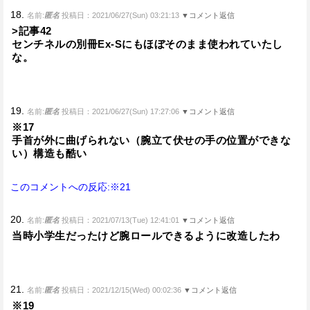
18.
名前:
匿名
投稿日：2021/06/27(Sun) 03:21:13
▼コメント返信
>記事42
センチネルの別冊Ex-Sにもほぼそのまま使われていたし
な。
19.
名前:
匿名
投稿日：2021/06/27(Sun) 17:27:06
▼コメント返信
※17
手首が外に曲げられない（腕立て伏せの手の位置ができな
い）構造も酷い
このコメントへの反応:※21
20.
名前:
匿名
投稿日：2021/07/13(Tue) 12:41:01
▼コメント返信
当時小学生だったけど腕ロールできるように改造したわ
21.
名前:
匿名
投稿日：2021/12/15(Wed) 00:02:36
▼コメント返信
※19