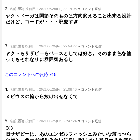
2.
名前:
匿名
投稿日：2021/06/25(Fri) 22:14:05
▼コメント返信
ヤクトドーガは関節そのものは方向変えること出来る設計
だけど、コードが・・・邪魔すぎ
3.
名前:
匿名
投稿日：2021/06/25(Fri) 22:54:27
▼コメント返信
ヤクトもサザビーもベースとしては好き。そのまま色を塗
ってもそれなりに雰囲気あるし
このコメントへの反応:※5
4.
名前:
匿名
投稿日：2021/06/25(Fri) 23:08:46
▼コメント返信
メビウスの輪から抜け出せなくて
5.
名前:
匿名
投稿日：2021/06/25(Fri) 23:47:24
▼コメント返信
※3
旧サザビーは、あのエンゼルフィッシュみたいな薄っぺら
な顔と、テナガザルみたいに長い腕(しかも横ロール出来な