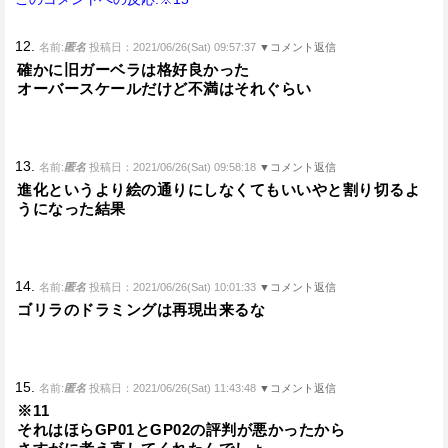
12.
名前:
匿名
投稿日：2021/06/26(Sat) 09:57:37
▼コメント返信
確かに旧ガーベラは格好良かった
オーバースケールだけど不満はそれぐらい
13.
名前:
匿名
投稿日：2021/06/26(Sat) 09:58:18
▼コメント返信
進化というより絵の通りにしなくてもいいやと割り切るよ
うになった結果
14.
名前:
匿名
投稿日：2021/06/26(Sat) 10:01:33
▼コメント返信
ゴリラのドラミングは再現出来るな
15.
名前:
匿名
投稿日：2021/06/26(Sat) 11:43:48
▼コメント返信
※11
それはほらGP01とGP02の評判が悪かったから