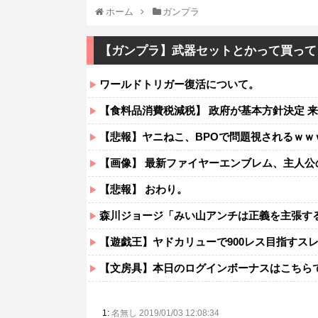
ホーム
ガンプラ
【ガンプラ】武器セットとかって買って
ワールドトリガー復活について。
【食料品消費税減税】 政府が基本方針決定 来
【悲報】ヤニねこ、BPOで問題視されるｗｗ
【画像】 最新ファイヤーエンブレム、主人公の性
【悲報】 おわり。
森川ジョージ「みい山アンチは正義を主張す
【遊戯王】ヤドカリューで900レス目指すス
【文房具】本日のログインボーナスはこちら
1:
名無し 2019/01/03 12:08:34