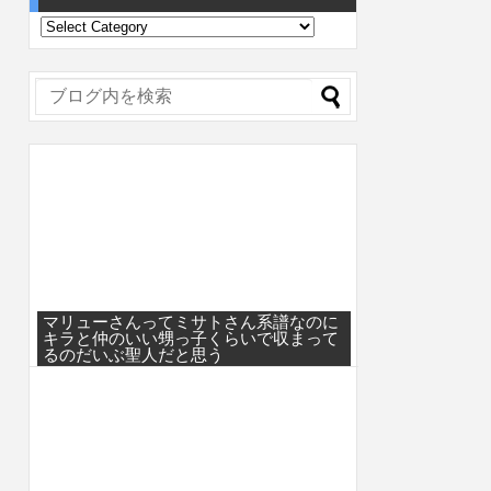
マリューさんってミサトさん系譜なのに
キラと仲のいい甥っ子くらいで収まって
るのだいぶ聖人だと思う