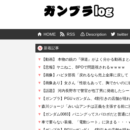
HOME
RSS
Description
twitter
新着記事