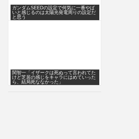
ガンダムSEEDの設定で何気に一番やば
いと感じるのは太陽光発電周りの設定だ
と思う
関智一「イザークは死ぬって言われてた
けど芝居の感じをキャラにはめていった
ら、結局死ななかった」