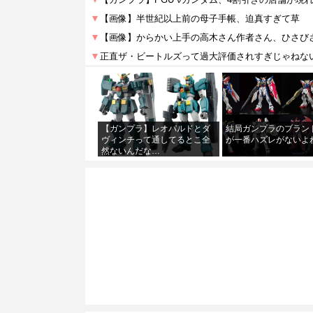
【ガンプラ】レオパルドとダ
結局ガンプラのブラン
ヴィンチって通してるとこ全
が一番ハズレがないよ
然ないんだな…