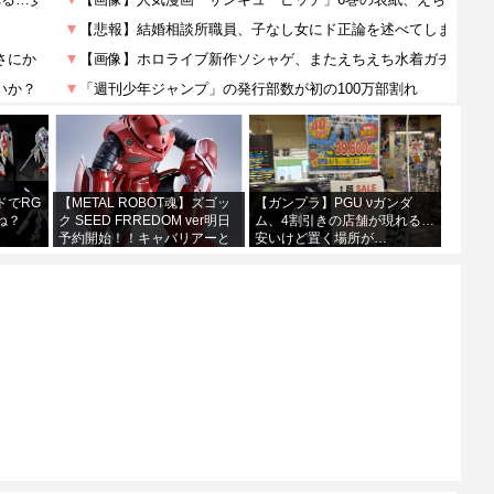
ドでRG
【METAL ROBOT魂】ズゴッ
【ガンプラ】PGU νガンダ
ね？
ク SEED FRREDOM ver明日
ム、4割引きの店舗が現れる…
予約開始！！キャバリアーと
安いけど置く場所が…
あわせて４万か…