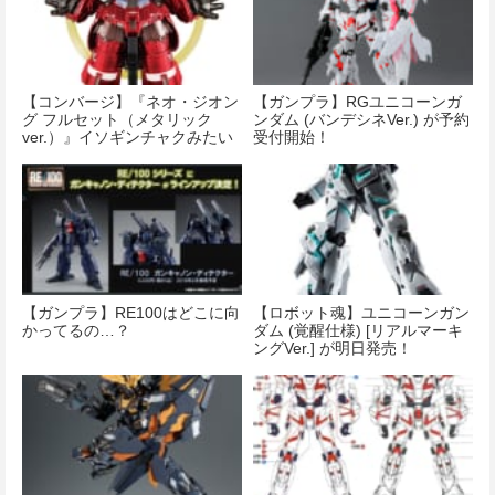
【コンバージ】『ネオ・ジオン
【ガンプラ】RGユニコーンガ
グ フルセット（メタリック
ンダム (バンデシネVer.) が予約
ver.）』イソギンチャクみたい
受付開始！
【ガンプラ】RE100はどこに向
【ロボット魂】ユニコーンガン
かってるの…？
ダム (覚醒仕様) [リアルマーキ
ングVer.] が明日発売！