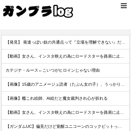
【発見】 発達っぽい奴の共通点って『立場を理解できない』だよな
【動画】女さん、インスタ映えの為にロードスターを路肩に止めて記念撮影していたら後続車に突っ込まれて咽び泣くwwwwwwwwwwwwwww
カテジナ・ルース←こいつがヒロインじゃない理由
【画像】15歳のアニメージュ読者（たぶん女の子）、うっかりガンダム富野に質問してしまい無事に『反米』思想を叩き込まれる…
【画像】艦これ絵師、AI絵だと魔女裁判され心が折れる
【動画】女さん、インスタ映えの為にロードスターを路肩に止めて記念撮影していたら後続車に突っ込まれて咽び泣くwwwwwwwwwwwwwww
【ガンダムUC】偏見だけど覚醒ユニコーンのコックピットってエアコンの効きが強そうでいいよね