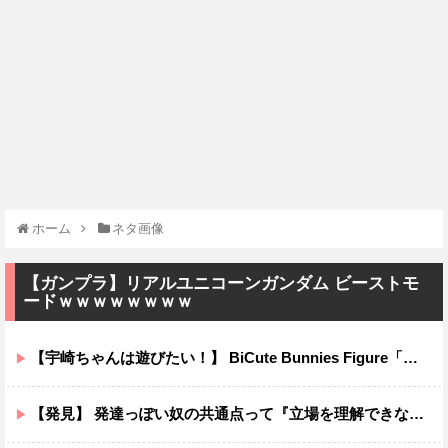
ホーム
ネタ画像
【ガンプラ】リアルユニコーンガンダム ビーストモ
ードｗｗｗｗｗｗｗｗ
【宇崎ちゃんは遊びたい！】 BiCute Bunnies Figure「宇崎花」「宇崎月」メタリックパープルver. プライズフィギュア【ラウンドワン限定で展開決定】
【発見】 発達っぽい奴の共通点って『立場を理解できない』だよな