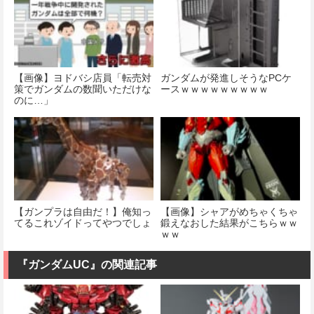
【画像】ヨドバシ店員「転売対
ガンダムが発進しそうなPCケ
策でガンダムの数聞いただけな
ースｗｗｗｗｗｗｗｗｗ
のに…」
【ガンプラは自由だ！】俺知っ
【画像】シャアがめちゃくちゃ
てるこれゾイドってやつでしょ
鍛えなおした結果がこちらｗｗ
ｗｗ
『ガンダムUC』の関連記事