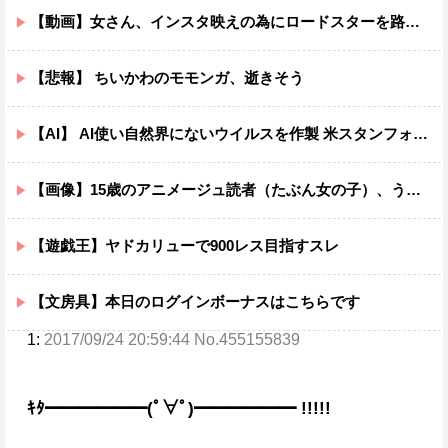
【動画】女さん、インスタ映えの為にロードスターを路肩に止めて記念撮影していたら後続車に突っ込まれて咽び泣くwwwwwwwwwwwwwww
【悲報】 ちいかわのモモンガ、逝きそう
【AI】 AI使い自然界にないウイルスを作製 米スタンフォード大学が成果発表
【画像】15歳のアニメージュ読者（たぶん女の子）、うっかりガンダム富野に質問してしまい無事に『反米』思想を叩き込まれる…
【遊戯王】ヤドカリューで900レス目指すスレ
【文房具】本日のログインボーナスはこちらです
1:
2017/09/24 20:59:44 No.455155839
ｷﾀ━━━━━━(ﾟ∀ﾟ)━━━━━━ !!!!!