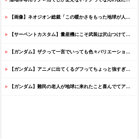
【画像】ネオジオン総裁「この暖かさをもった地球が人間さえ破壊するんだ（汗だく）」
【サーペントカスタム】量産機にこそ武装は沢山つけてほしいよね
【ガンダム】ザクって一言でいっても色々バリエーションがあるよね
【ガンダム】アニメに出てくるグフってちょっと強すぎじゃない？
【ガンダム】難民の老人が地球に来れたこと喜んでてアレ？連邦もやってることヤバくない？ってなる