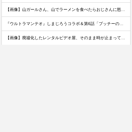
【画像】山ガールさん、山でラーメンを食べたらおじさんに怒られるｗｗｗ
『ウルトラマンテオ』しまじろうコラボ＆第6話「プッチーのお引っ越し」感想・実況まとめ
【画像】廃墟化したレンタルビデオ屋、そのまま時が止まってしまっていると話題にｗｗｗｗ