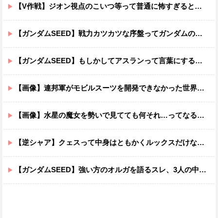
【V作戦】ジオン視点のこいつ等って普通に怖すぎると思う…
【ガンダムSEED】戦力カツカツな序盤ってガンダムの中だと割と珍しい気がする
【ガンダムSEED】もしかしてアスランって言葉にするのが下手なだけでめっちゃいい人なのでは？
【画像】連邦軍がモビルスーツを開発できなかった世界線のガンダムｗｗｗｗｗｗｗ
【画像】水星の魔女を勢いで見てても何それ…ってなる部分ｗｗｗｗｗｗｗｗ
【逆シャア】クェスって中身はともかくルックスだけなら最高だな
【ガンダムSEED】強い方のオルガを語るスレ、3人の中でも強化は一番されてない方