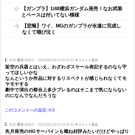
【ガンプラ】1/48横浜ガンダム発売！なお武装
とベースは付いてない模様
【悲報】ワイ、MGのガンプラが永遠に完成し
なくて咽び泣く
1.
名前:
匿名
投稿日：2021/08/13(Fri) 02:43:44
▼コメント返信
架空の兵器とはいえ、わざわざスケール表記するのなら守
ってほしいかな
なんというか作品に対するリスペクトが感じられなくてモ
ヤモヤする
劇中で演出の都合上多少ブレるのはそこまで気にならない
のになんでなんだろうな
このコメントへの反応:※3
2.
名前:
匿名
投稿日：2021/08/13(Fri) 03:25:46
▼コメント返信
先月発売のHGサーバインも概ね好評みたいだけどやっぱり