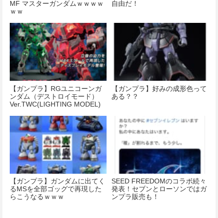
MF マスターガンダムｗｗｗｗ
自由だ！
ｗｗ
【ガンプラ】RGユニコーンガ
【ガンプラ】好みの成形色って
ンダム（デストロイモード）
ある？？
Ver.TWC(LIGHTING MODEL)
特設ページ公開!!
【ガンプラ】ガンダムに出てく
SEED FREEDOMのコラボ続々
るMSを全部ゴッグで再現した
発表！セブンとローソンではガ
らこうなるｗｗｗ
ンプラ販売も！