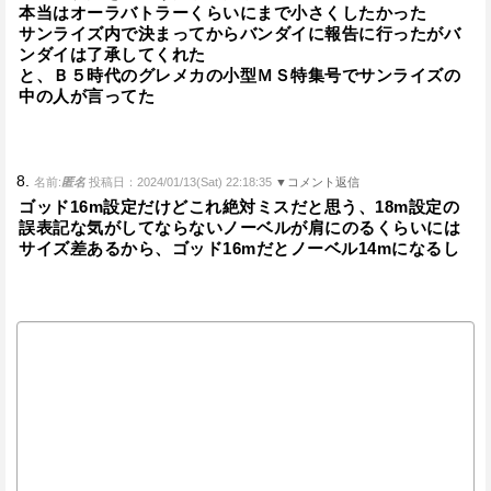
本当はオーラバトラーくらいにまで小さくしたかった
サンライズ内で決まってからバンダイに報告に行ったがバ
ンダイは了承してくれた
と、Ｂ５時代のグレメカの小型ＭＳ特集号でサンライズの
中の人が言ってた
8.
名前:
匿名
投稿日：2024/01/13(Sat) 22:18:35
▼コメント返信
ゴッド16m設定だけどこれ絶対ミスだと思う、18m設定の
誤表記な気がしてならないノーベルが肩にのるくらいには
サイズ差あるから、ゴッド16mだとノーベル14mになるし