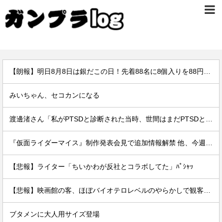
【朗報】明日8月8日は銀だこの日！先着88名に8個入りを88円で提供
みいちゃん、セコカンになる
渡邊渚さん「私がPTSDと診断された当時、世間はまだPTSDという言葉は浸透されていませんでした」
『仮面ライダーマイス』制作発表会見で追加情報解禁 他、今週の備忘録（2026/7/31～2026/8/6）
【悲報】ライター「ちいかわが反社とコラボしてた」ﾊﾟｼｬｯ
【悲報】映画館の客、ほぼバイオテロレベルのやらかしで観客が避難する事態にｗｗｗｗ
ブタメンに大人用サイズ登場