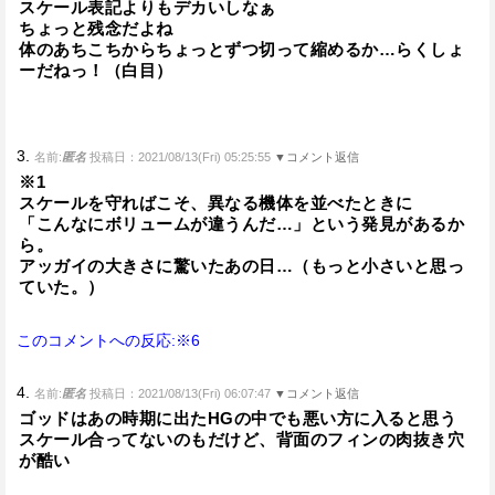
スケール表記よりもデカいしなぁ
ちょっと残念だよね
体のあちこちからちょっとずつ切って縮めるか…らくしょ
ーだねっ！（白目）
3.
名前:
匿名
投稿日：2021/08/13(Fri) 05:25:55
▼コメント返信
※1
スケールを守ればこそ、異なる機体を並べたときに
「こんなにボリュームが違うんだ…」という発見があるか
ら。
アッガイの大きさに驚いたあの日…（もっと小さいと思っ
ていた。）
このコメントへの反応:※6
4.
名前:
匿名
投稿日：2021/08/13(Fri) 06:07:47
▼コメント返信
ゴッドはあの時期に出たHGの中でも悪い方に入ると思う
スケール合ってないのもだけど、背面のフィンの肉抜き穴
が酷い