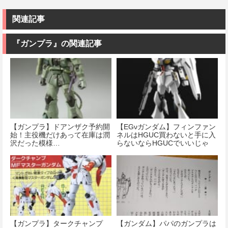
関連記事
『ガンプラ』の関連記事
【ガンプラ】ドアンザク予約開
【EGνガンダム】フィンファン
始！主役機だけあって在庫は潤
ネルはHGUC買わないと手に入
沢だった模様…
らないならHGUCでいいじゃ
ん・・・
【ガンプラ】タークチャンプ
【ガンダム】パパのガンプラは