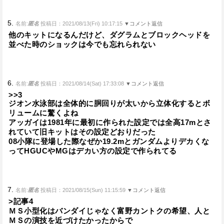
5.
名前:
匿名
投稿日：2021/08/13(Fri) 10:17:15
▼コメント返信
他のキットになるんだけど、ダグラムとブロックヘッドを
並べた時のショックは今でも忘れられない
6.
名前:
匿名
投稿日：2021/08/14(Sat) 17:33:08
▼コメント返信
>>3
ジオン水泳部は全体的に胴回りが太いから立体化するとボ
リュームに驚くよね
アッガイは1981年に最初に作られた設定では全高17mとさ
れていて旧キットはその設定どおりだった
08小隊に登場した際なぜか19.2mとガンダムよりデカくな
ってHGUCやMGはデカい方の設定で作られてる
7.
名前:
匿名
投稿日：2021/08/15(Sun) 11:15:59
▼コメント返信
>記事4
ＭＳ小型化はバンダイじゃなく富野カントクの希望、人と
ＭＳの演技を近づけたかったからで