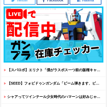
【スパロボ】エリクト「僕がラスボス一つ前の版権キャラ最後の敵ってちょっと荷が重すぎない？」
【SEED】フォビドゥンガンダム「ビーム弾きます、ビーム曲げられます、空飛びます」←二世代目でこれ出来るのおかしいだろ
シャアってツインテール少女時代のハマーンは好みじゃなかったの？