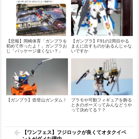
【悲報】岡崎体育「ガンプラを
【ガンプラ】F91の2周目やる
初めて作ったよ！」ガンプラお
まえに出すものがあるんじゃな
じ「パッケージ違くない？」
いですか
【ガンプラ】壺登山ガンダム！
プラモや可動フィギュアを飾る
ときのポーズってみんなどうや
って決めてる？？
【ワンフェス】フジロックが良くてオタクイベ
ントがダメな理由