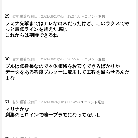
29.
名前:
匿名
投稿日：2021/08/23(Mon) 19:27:36
▼コメント返信
フミナ先輩まではアレな出来だったけど、このラクスでや
っと最低ラインを超えた感じ
これからは期待できるね
30.
名前:
匿名
投稿日：2021/08/23(Mon) 20:55:43
▼コメント返信
プルは低身長なので本体価格をお安くできるばかりか
データをある程度プルツーに流用して工程を減らせるんだ
よな
31.
名前:
匿名
投稿日：2021/08/24(Tue) 11:54:53
▼コメント返信
マリナかな
刹那のヒロインで唯一プラモになってないし