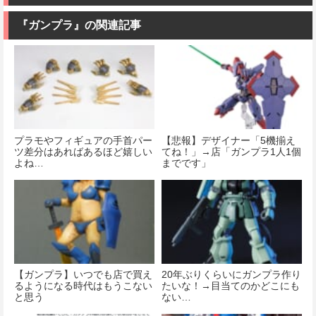
『ガンプラ』の関連記事
プラモやフィギュアの手首パー
【悲報】デザイナー「5機揃え
ツ差分はあればあるほど嬉しい
てね！」→店「ガンプラ1人1個
よね…
までです」
【ガンプラ】いつでも店で買え
20年ぶりくらいにガンプラ作り
るようになる時代はもうこない
たいな！→目当てのかどこにも
と思う
ない…