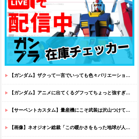
【ガンダム】ザクって一言でいっても色々バリエーションがあるよね
【ガンダム】アニメに出てくるグフってちょっと強すぎじゃない？
【サーペントカスタム】量産機にこそ武装は沢山つけてほしいよね
【画像】ネオジオン総裁「この暖かさをもった地球が人間さえ破壊するんだ（汗だく）」