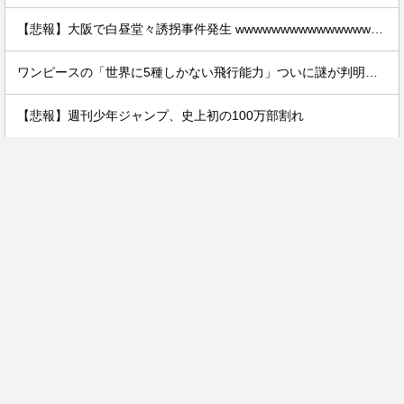
【悲報】大阪で白昼堂々誘拐事件発生 wwwwwwwwwwwwwwwwwwwwwwwwwwwwwwwwwwww
ワンピースの「世界に5種しかない飛行能力」ついに謎が判明するｗｗｗｗ
【悲報】週刊少年ジャンプ、史上初の100万部割れ