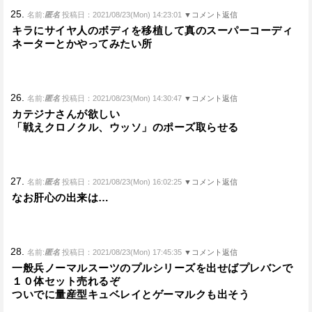
25.
名前:
匿名
投稿日：2021/08/23(Mon) 14:23:01
▼コメント返信
キラにサイヤ人のボディを移植して真のスーパーコーディ
ネーターとかやってみたい所
26.
名前:
匿名
投稿日：2021/08/23(Mon) 14:30:47
▼コメント返信
カテジナさんが欲しい
「戦えクロノクル、ウッソ」のポーズ取らせる
27.
名前:
匿名
投稿日：2021/08/23(Mon) 16:02:25
▼コメント返信
なお肝心の出来は…
28.
名前:
匿名
投稿日：2021/08/23(Mon) 17:45:35
▼コメント返信
一般兵ノーマルスーツのプルシリーズを出せばプレバンで
１０体セット売れるぞ
ついでに量産型キュベレイとゲーマルクも出そう