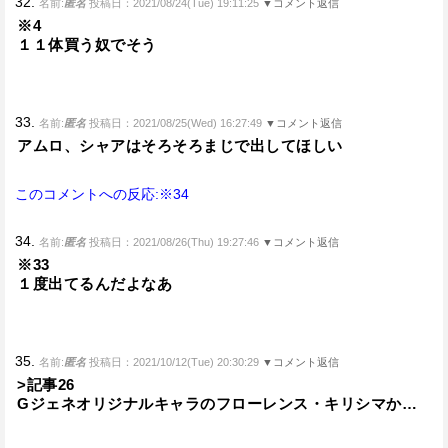
32.
名前:
匿名
投稿日：2021/08/24(Tue) 19:11:25
▼コメント返信
※4
１１体買う奴でそう
33.
名前:
匿名
投稿日：2021/08/25(Wed) 16:27:49
▼コメント返信
アムロ、シャアはそろそろまじで出してほしい
このコメントへの反応:※34
34.
名前:
匿名
投稿日：2021/08/26(Thu) 19:27:46
▼コメント返信
※33
１度出てるんだよなあ
35.
名前:
匿名
投稿日：2021/10/12(Tue) 20:30:29
▼コメント返信
>記事26
Gジェネオリジナルキャラのフローレンス・キリシマか…