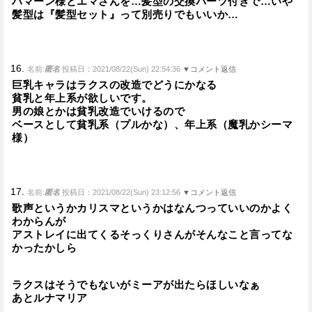
ハマーン様とエマさんを…髪型の交換パーツ付きで…いや
髪型は『髪型セット』って別売りでもいいか…
16.
名前:
匿名
投稿日：2021/08/22(Sun) 22:54:36
▼コメント返信
巨乳キャラはラクスの改造でどうにかなる
貧乳と年上系が欲しいです。
男の娘とかは貧乳改造でいけるので
ベースとして貧乳系（プルかな）、年上系（魔乳かシーマ
様）
17.
名前:
匿名
投稿日：2021/08/22(Sun) 23:12:56
▼コメント返信
歌声というかカリスマというかはなんつっていいのかよく
わからんが
アストレイに出てくるそっくりさんがそんなこと言ってな
かったかしら
ラクスはそうでもないがミーアが出たらほしいなぁ
あとルナマリア