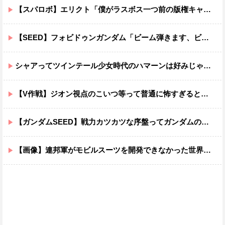
【スパロボ】エリクト「僕がラスボス一つ前の版権キャラ最後の敵ってちょっと荷が重すぎない？」
【SEED】フォビドゥンガンダム「ビーム弾きます、ビーム曲げられます、空飛びます」←二世代目でこれ出来るのおかしいだろ
シャアってツインテール少女時代のハマーンは好みじゃなかったの？
【V作戦】ジオン視点のこいつ等って普通に怖すぎると思う…
【ガンダムSEED】戦力カツカツな序盤ってガンダムの中だと割と珍しい気がする
【画像】連邦軍がモビルスーツを開発できなかった世界線のガンダムｗｗｗｗｗｗｗ