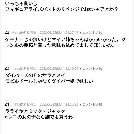
いっちゃ良いし
フィギュアライズバストのリベンジで1stシャアとか？
22.
名前:
匿名
投稿日：2021/08/23(Mon) 08:27:48
▼コメント返信
ケモナーじゃ無いけどマイア姉ちゃんはかわいかった。ジ
ャンルの開拓と言った意味も込めて出してほしいの。
23.
名前:
匿名
投稿日：2021/08/23(Mon) 12:43:04
▼コメント返信
ダイバーズの方のサラとメイ
モビルドールじゃなくダイバー姿で欲しい
24.
名前:
匿名
投稿日：2021/08/23(Mon) 14:15:22
▼コメント返信
ラライヤとミック・ジャック
gレコの女の子なら誰でも買うわ