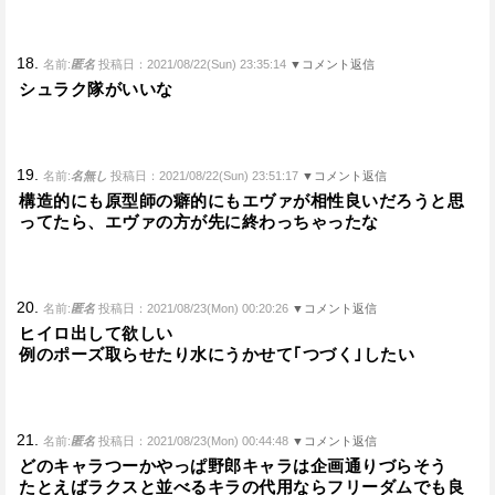
18.
名前:
匿名
投稿日：2021/08/22(Sun) 23:35:14
▼コメント返信
シュラク隊がいいな
19.
名前:
名無し
投稿日：2021/08/22(Sun) 23:51:17
▼コメント返信
構造的にも原型師の癖的にもエヴァが相性良いだろうと思
ってたら、エヴァの方が先に終わっちゃったな
20.
名前:
匿名
投稿日：2021/08/23(Mon) 00:20:26
▼コメント返信
ヒイロ出して欲しい
例のポーズ取らせたり水にうかせて｢つづく｣したい
21.
名前:
匿名
投稿日：2021/08/23(Mon) 00:44:48
▼コメント返信
どのキャラつーかやっぱ野郎キャラは企画通りづらそう
たとえばラクスと並べるキラの代用ならフリーダムでも良