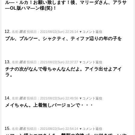
ル―・ルカ！お願い致します！後、マリーダさん、アラサ
―OL版ハマ―ン様(笑)！
12.
名前:
匿名
投稿日：2021/08/22(Sun) 22:26:14
▼コメント返信
プル、プルツー、シャクティ、ティファ辺りの年の子を
13.
名前:
匿名
投稿日：2021/08/22(Sun) 22:37:27
▼コメント返信
チナの次がなんで母ちゃんなんだよ。アイラ出せよアイ
ラ。
14.
名前:
匿名
投稿日：2021/08/22(Sun) 22:49:56
▼コメント返信
メイちゃん。上着無しバージョンで・・・
15.
名前:
匿名
投稿日：2021/08/22(Sun) 22:54:14
▼コメント返信