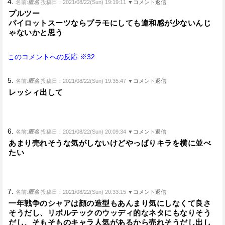
4.
名前:
匿名
投稿日：2021/08/22(Sun) 19:19:11
▼コメント返信
プルツー
パイロットスーツならプラモにしても違和感が少ないんじ
ゃないかと思う
このコメントへの反応:※32
5.
名前:
匿名
投稿日：2021/08/22(Sun) 19:35:47
▼コメント返信
レッシィ出して
6.
名前:
匿名
投稿日：2021/08/22(Sun) 20:09:34
▼コメント返信
あまり売れそうな気がしないけどやっぱりキラを横に並べ
たい
7.
名前:
匿名
投稿日：2021/08/22(Sun) 20:33:15
▼コメント返信
一年戦争のシャアは顔の造型もあんまり気にしなくて良さ
そうだし、リボルテックのウッディ的なネタにもなりそう
だし、そもそものキャラ人気があるから売れそうだし出し