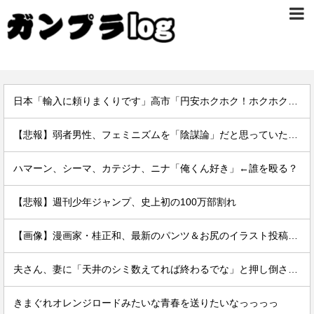
日本「輸入に頼りまくりです」高市「円安ホクホク！ホクホクゥ！」←
【悲報】弱者男性、フェミニズムを「陰謀論」だと思っていたｗｗｗｗ
ハマーン、シーマ、カテジナ、ニナ「俺くん好き」←誰を殴る？
【悲報】週刊少年ジャンプ、史上初の100万部割れ
【画像】漫画家・桂正和、最新のパンツ＆お尻のイラスト投稿にネット衝撃「この質感の出し方」「実写かと思いました」
夫さん、妻に「天井のシミ数えてれば終わるでな」と押し倒されて性行為 → 凄いことになるｗｗｗｗｗ
きまぐれオレンジロードみたいな青春を送りたいなっっっっ