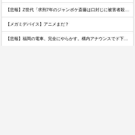
【悲報】Z世代「求刑7年のジャンポケ斎藤は口封じに被害者殺した方が量刑軽かっただろ」←1万いいね
【メガミデバイス】アニメまだ？
【悲報】福岡の電車、完全にやらかす。構内アナウンスでド下ネタを連発するｗｗｗｗｗ