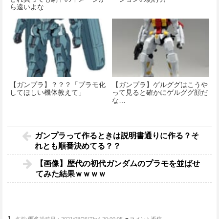
ら遠いよな
【ガンプラ】？？？「プラモ化
【ガンプラ】ゲルググはこうや
してほしい機体教えて」
って見ると確かにゲルググ顔だ
な…
ガンプラって作るときは説明書通りに作る？そ
れとも順番決めてる？？
【画像】歴代の初代ガンダムのプラモを並ばせ
てみた結果ｗｗｗｗ
1.
名前:
匿名
投稿日：2021/08/26(Thu) 20:00:05
▼コメント返信