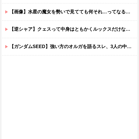
【画像】水星の魔女を勢いで見てても何それ…ってなる部分ｗｗｗｗｗｗｗｗ
【逆シャア】クェスって中身はともかくルックスだけなら最高だな
【ガンダムSEED】強い方のオルガを語るスレ、3人の中でも強化は一番されてない方