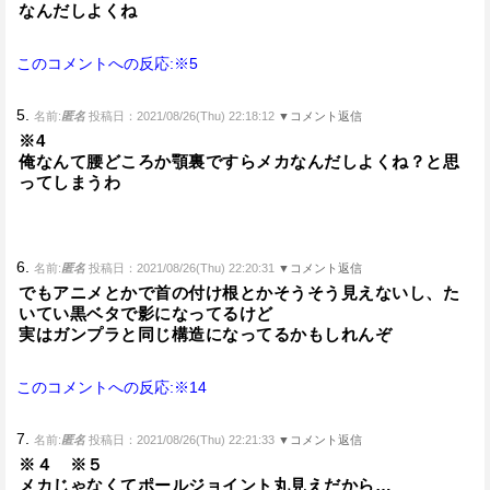
なんだしよくね
このコメントへの反応:※5
5.
名前:
匿名
投稿日：2021/08/26(Thu) 22:18:12
▼コメント返信
※4
俺なんて腰どころか顎裏ですらメカなんだしよくね？と思
ってしまうわ
6.
名前:
匿名
投稿日：2021/08/26(Thu) 22:20:31
▼コメント返信
でもアニメとかで首の付け根とかそうそう見えないし、た
いてい黒ベタで影になってるけど
実はガンプラと同じ構造になってるかもしれんぞ
このコメントへの反応:※14
7.
名前:
匿名
投稿日：2021/08/26(Thu) 22:21:33
▼コメント返信
※４ ※５
メカじゃなくてポールジョイント丸見えだから…