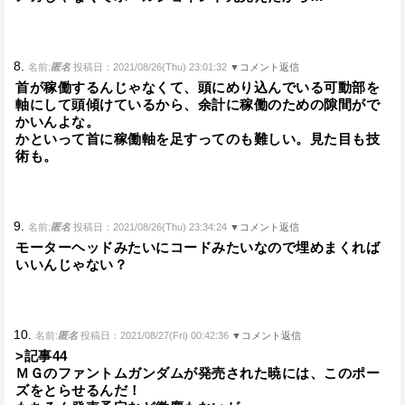
8.
名前:
匿名
投稿日：2021/08/26(Thu) 23:01:32
▼コメント返信
首が稼働するんじゃなくて、頭にめり込んでいる可動部を
軸にして頭傾けているから、余計に稼働のための隙間がで
かいんよな。
かといって首に稼働軸を足すってのも難しい。見た目も技
術も。
9.
名前:
匿名
投稿日：2021/08/26(Thu) 23:34:24
▼コメント返信
モーターヘッドみたいにコードみたいなので埋めまくれば
いいんじゃない？
10.
名前:
匿名
投稿日：2021/08/27(Fri) 00:42:36
▼コメント返信
>記事44
ＭＧのファントムガンダムが発売された暁には、このポー
ズをとらせるんだ！