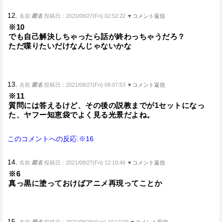
12.
名前:
匿名
投稿日：2021/08/27(Fri) 02:52:22
▼コメント返信
※10
でも自己解決しちゃったら話が終わっちゃうだろ？
ただ喋りたいだけなんじゃないかな
13.
名前:
匿名
投稿日：2021/08/27(Fri) 08:07:53
▼コメント返信
※11
質問には答えるけど、その後の説教までが1セットになっ
た、ヤフー知恵袋でよく見る光景だよね。
このコメントへの反応:※16
14.
名前:
匿名
投稿日：2021/08/27(Fri) 12:10:46
▼コメント返信
※6
真っ黒に塗っておけばアニメ再現ってことか
15.
名前:
匿名
投稿日：2021/08/29(Sun) 10:17:00
▼コメント返信