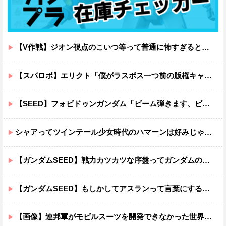
【V作戦】ジオン視点のこいつ等って普通に怖すぎると思う…
【スパロボ】エリクト「僕がラスボス一つ前の版権キャラ最後の敵ってちょっと荷が重すぎない？」
【SEED】フォビドゥンガンダム「ビーム弾きます、ビーム曲げられます、空飛びます」←二世代目でこれ出来るのおかしいだろ
シャアってツインテール少女時代のハマーンは好みじゃなかったの？
【ガンダムSEED】戦力カツカツな序盤ってガンダムの中だと割と珍しい気がする
【ガンダムSEED】もしかしてアスランって言葉にするのが下手なだけでめっちゃいい人なのでは？
【画像】連邦軍がモビルスーツを開発できなかった世界線のガンダムｗｗｗｗｗｗｗ