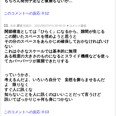
もちろん発売予定など微塵もないが…
このコメントへの反応:※12
11.
名前:
匿名
投稿日：2021/08/27(Fri) 00:44:10
▼コメント返信
関節構造としては「ひらく」になるから、隙間が生じる
この開いたスペースを埋めようと思うと
その分のスペースをあらかじめ確保しておかなければいけ
ない
これは小さなスケールでは基本的に無理
ある程度の大きさのものになるとスライド機構などを使っ
てカバーパーツが展開できたりする
っていうかさ、
考えるんだよ、いろいろ自分で 妄想を膨らませるんだ
よ 限りなく
すぐ人に訊くな
知らないことを人に訊くのはいいことだって言うけど
訊いてばっかりじゃ何も身につかない
このコメントへの反応:※13