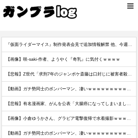
『仮面ライダーマイス』制作発表会見で追加情報解禁 他、今週の備忘録（2026/7/31～2026/8/6）
【画像】咲-saki-作者、ようやく『奇乳』に気付くｗｗｗｗ
【悲報】Z世代「求刑7年のジャンポケ斎藤は口封じに被害者殺した方が量刑軽かっただろ」←1万いいね
【動画】ガチ勢同士のボンバーマン、凄いｗｗｗｗｗｗｗｗｗｗｗｗ
【悲報】有名漫画家、がんを公表「大腸癌になってしまいました。肝臓に転移も見られてステージ4です」
【画像】小倉ゆうかさん、グラビア電撃復帰で水着撮影ｗｗｗｗｗｗ
【動画】ガチ勢同士のボンバーマン、凄いｗｗｗｗｗｗｗｗｗｗｗｗ