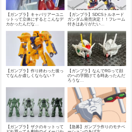
【ガンプラ】キャバリアーユニ
【ガンプラ】SDCSトルネード
ットって立体にするとこんなデ
ガンダム発売決定！！フレーム
カかったんだな…
付きはありがたい…
【ガンプラ】作り終わった後っ
【ガンプラ】なんでRGって顔
てなんか虚しくならない？
のへの字開けてる時あったんだ
ろうな…
【ガンプラ】ザクのキットって
【急募】ガンプラ作りのモチベ
どれ買っても劇中のイメージか
ーションのあげ方