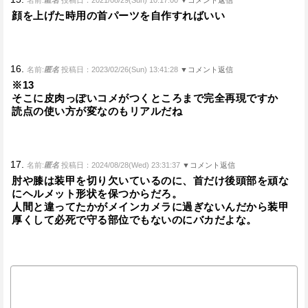
顔を上げた時用の首パーツを自作すればいい
16.
名前:
匿名
投稿日：2023/02/26(Sun) 13:41:28
▼コメント返信
※13
そこに皮肉っぽいコメがつくところまで完全再現ですか
読点の使い方が変なのもリアルだね
17.
名前:
匿名
投稿日：2024/08/28(Wed) 23:31:37
▼コメント返信
肘や膝は装甲を切り欠いているのに、首だけ後頭部を頑な
にヘルメット形状を保つからだろ。
人間と違ってたかがメインカメラに過ぎないんだから装甲
厚くして必死で守る部位でもないのにバカだよな。