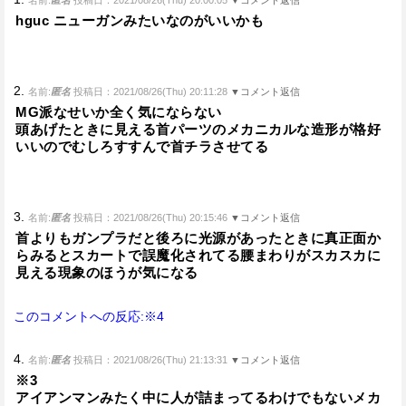
hguc ニューガンみたいなのがいいかも
2.
名前:
匿名
投稿日：2021/08/26(Thu) 20:11:28
▼コメント返信
MG派なせいか全く気にならない
頭あげたときに見える首パーツのメカニカルな造形が格好
いいのでむしろすすんで首チラさせてる
3.
名前:
匿名
投稿日：2021/08/26(Thu) 20:15:46
▼コメント返信
首よりもガンプラだと後ろに光源があったときに真正面か
らみるとスカートで誤魔化されてる腰まわりがスカスカに
見える現象のほうが気になる
このコメントへの反応:※4
4.
名前:
匿名
投稿日：2021/08/26(Thu) 21:13:31
▼コメント返信
※3
アイアンマンみたく中に人が詰まってるわけでもないメカ