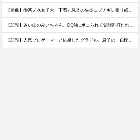
【画像】御茶ノ水女子大、下着丸見えの生徒にブチギレ張り紙ｗｗｗｗ
【悲報】みい山のみいちゃん、DQNにボコられて覚醒剤打たれて死亡←これさぁ
【悲報】人気プロゲーマーと結婚したグラドル、息子の「自閉スペクトラム症」診断にショックで泣く