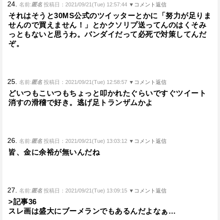
24.
名前:
匿名
投稿日：2021/09/21(Tue) 12:57:44
▼コメント返信
それはそうと30MS公式のツイッターとかに「努力が足りま
せんので買えません！」とかクソリプ送ってんのはくそみ
っともないと思うわ。バンダイだって必死で対策してんだ
ぞ。
25.
名前:
匿名
投稿日：2021/09/21(Tue) 12:58:57
▼コメント返信
どいつもこいつもちょっと叩かれたぐらいですぐツイート
消すの滑稽で好き。逃げ足トランザムかよ
26.
名前:
匿名
投稿日：2021/09/21(Tue) 13:03:12
▼コメント返信
皆、金に余裕が無いんだね
27.
名前:
匿名
投稿日：2021/09/21(Tue) 13:09:15
▼コメント返信
>記事36
スレ画は盛大にブーメランでもあるんだよなぁ…