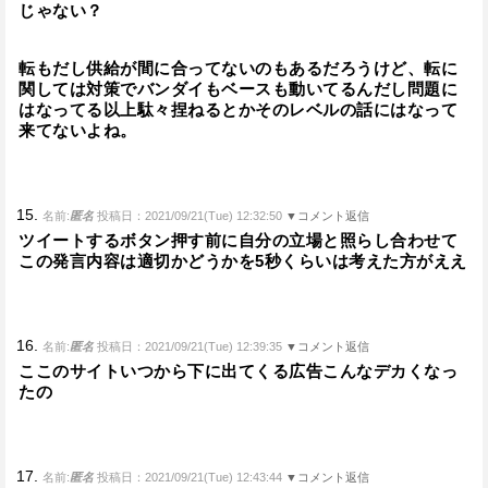
じゃない？
転もだし供給が間に合ってないのもあるだろうけど、転に
関しては対策でバンダイもベースも動いてるんだし問題に
はなってる以上駄々捏ねるとかそのレベルの話にはなって
来てないよね。
15.
名前:
匿名
投稿日：2021/09/21(Tue) 12:32:50
▼コメント返信
ツイートするボタン押す前に自分の立場と照らし合わせて
この発言内容は適切かどうかを5秒くらいは考えた方がええ
16.
名前:
匿名
投稿日：2021/09/21(Tue) 12:39:35
▼コメント返信
ここのサイトいつから下に出てくる広告こんなデカくなっ
たの
17.
名前:
匿名
投稿日：2021/09/21(Tue) 12:43:44
▼コメント返信