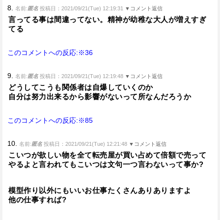
8.
名前:
匿名
投稿日：2021/09/21(Tue) 12:19:31
▼コメント返信
言ってる事は間違ってない。精神が幼稚な大人が増えすぎ
てる
このコメントへの反応:※36
9.
名前:
匿名
投稿日：2021/09/21(Tue) 12:19:48
▼コメント返信
どうしてこうも関係者は自爆していくのか
自分は努力出来るから影響がないって所なんだろうか
このコメントへの反応:※85
10.
名前:
匿名
投稿日：2021/09/21(Tue) 12:21:48
▼コメント返信
こいつが欲しい物を全て転売屋が買い占めて倍額で売って
やるよと言われてもこいつは文句一つ言わないって事か?
模型作り以外にもいいお仕事たくさんありありますよ
他の仕事すれば?