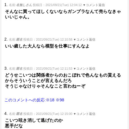
1.
名前:
名無しさん
投稿日：2021/09/21(Tue) 12:04:12
▼コメント返信
そんなに買ってほしくないならガンプラなんて売らなきゃ
いいじゃん。
2.
名前:
匿名
投稿日：2021/09/21(Tue) 12:10:58
▼コメント返信
いい歳した大人なら模型を仕事にすんなよ
3.
名前:
匿名
投稿日：2021/09/21(Tue) 12:11:53
▼コメント返信
どうせこいつは関係者からのおこぼれで色んなもの貰える
からそういうことが言えるんだろ
そうじゃなけりゃそんなこと言わねーぞ
このコメントへの反応:※18
※98
4.
名前:
匿名
投稿日：2021/09/21(Tue) 12:15:00
▼コメント返信
こいつ呟き消して逃げたのか
悪手だな