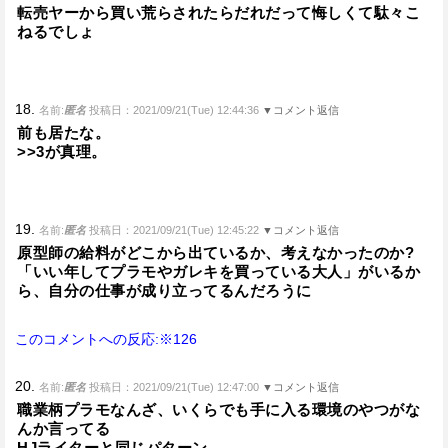
転売ヤーから買い荒らされたらだれだって悔しくて駄々こ
ねるでしょ
18.
名前:
匿名
投稿日：2021/09/21(Tue) 12:44:36
▼コメント返信
前も居たな。
>>3が真理。
19.
名前:
匿名
投稿日：2021/09/21(Tue) 12:45:22
▼コメント返信
原型師の給料がどこから出ているか、考えなかったのか?
「いい年してプラモやガレキを買っている大人」がいるか
ら、自分の仕事が成り立ってるんだろうに
このコメントへの反応:※126
20.
名前:
匿名
投稿日：2021/09/21(Tue) 12:47:00
▼コメント返信
職業柄プラモなんざ、いくらでも手に入る環境のやつがな
んか言ってる
HJライターと同じパターン