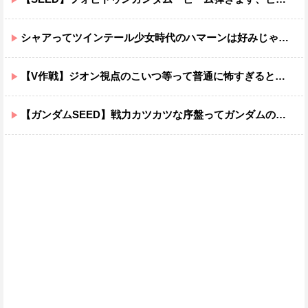
シャアってツインテール少女時代のハマーンは好みじゃなかったの？
【V作戦】ジオン視点のこいつ等って普通に怖すぎると思う…
【ガンダムSEED】戦力カツカツな序盤ってガンダムの中だと割と珍しい気がする