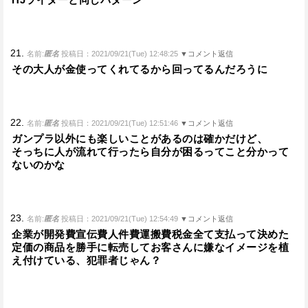
21.
名前:
匿名
投稿日：2021/09/21(Tue) 12:48:25
▼コメント返信
その大人が金使ってくれてるから回ってるんだろうに
22.
名前:
匿名
投稿日：2021/09/21(Tue) 12:51:46
▼コメント返信
ガンプラ以外にも楽しいことがあるのは確かだけど、
そっちに人が流れて行ったら自分が困るってこと分かって
ないのかな
23.
名前:
匿名
投稿日：2021/09/21(Tue) 12:54:49
▼コメント返信
企業が開発費宣伝費人件費運搬費税金全て支払って決めた
定価の商品を勝手に転売してお客さんに嫌なイメージを植
え付けている、犯罪者じゃん？