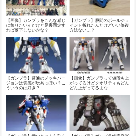
【画像】ガンプラをこんな感じ
【ガンプラ】股間のボールジョ
に飾りたいんだけど足裏固定す
イント折れたんだけどいい修復
れば落下しないかな？
方法ない…？
【ガンプラ】普通のメッキバー
【画像】ガンプラって値段も上
ジョンは質感が玩具っぽい？こ
がってるけどクオリティもどん
ういうのは好き？
どん上がってるよな…
【ガンプラ】昔のキットを刻ん
【ガンプラ】ガンプラ総選挙99