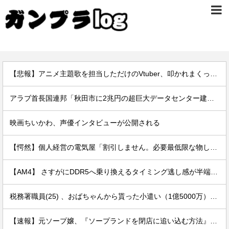
【悲報】アニメ主題歌を担当しただけのVtuber、叩かれまくってしまう
アラブ首長国連邦「秋田市に2兆円の超巨大データセンター建てるわ」
映画ちいかわ、声優インタビューが公開される
【愕然】個人経営の電気屋「割引しません。必要最低限な物しか売りません。お客さんゼロの日もザラです」 ← これｗｗｗｗｗｗｗｗｗｗ
【AM4】 さすがにDDR5へ乗り換えるタイミング逃し感が半端ない
税務署職員(25) 、おばちゃんから貰った小遣い（1億5000万）を競艇に全ツッパしたのがバレるｗｗｗ
【速報】元ソープ嬢、『ソープランドを閉店に追い込む方法』を拡散 → 結果