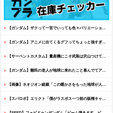
【ガンダム】ザクって一言でいっても色々バリエーションがあるよね
【ガンダム】アニメに出てくるグフってちょっと強すぎじゃない？
【サーペントカスタム】量産機にこそ武装は沢山つけてほしいよね
【ガンダム】難民の老人が地球に来れたこと喜んでてアレ？連邦もやってることヤバくない？ってなる
【画像】ネオジオン総裁「この暖かさをもった地球が人間さえ破壊するんだ（汗だく）」
【スパロボ】エリクト「僕がラスボス一つ前の版権キャラ最後の敵ってちょっと荷が重すぎない？」
【SEED】フォビドゥンガンダム「ビーム弾きます、ビーム曲げられます、空飛びます」←二世代目でこれ出来るのおかしいだろ