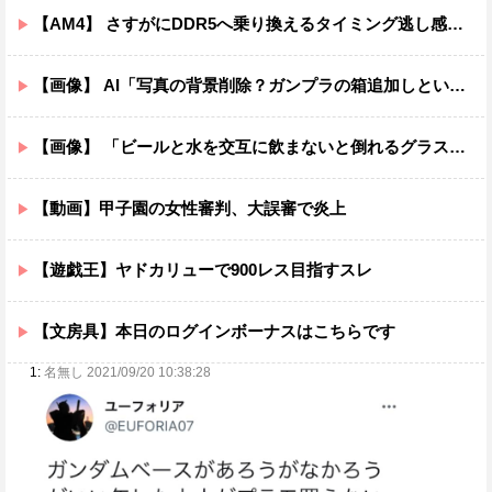
【AM4】 さすがにDDR5へ乗り換えるタイミング逃し感が半端ない
【画像】 AI「写真の背景削除？ガンプラの箱追加しといてあげよ????」
【画像】 「ビールと水を交互に飲まないと倒れるグラス」発売
【動画】甲子園の女性審判、大誤審で炎上
【遊戯王】ヤドカリューで900レス目指すスレ
【文房具】本日のログインボーナスはこちらです
1:
名無し 2021/09/20 10:38:28