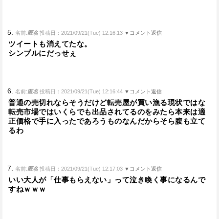
5.
名前:
匿名
投稿日：2021/09/21(Tue) 12:16:13
▼コメント返信
ツイートも消えてたな。
シンプルにだっせぇ
6.
名前:
匿名
投稿日：2021/09/21(Tue) 12:16:44
▼コメント返信
普通の売切れならそうだけど転売屋が買い漁る現状ではな
転売市場ではいくらでも出品されてるのをみたら本来は適
正価格で手に入ったであろうものなんだからそら腹も立て
るわ
7.
名前:
匿名
投稿日：2021/09/21(Tue) 12:17:03
▼コメント返信
いい大人が「仕事もらえない」って泣き喚く事になるんで
すねｗｗｗ