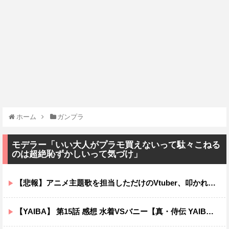
ホーム
ガンプラ
モデラー「いい大人がプラモ買えないって駄々こねる
のは超絶恥ずかしいって気づけ」
【悲報】アニメ主題歌を担当しただけのVtuber、叩かれまくってしまう
【YAIBA】 第15話 感想 水着VSバニー【真・侍伝 YAIBA】