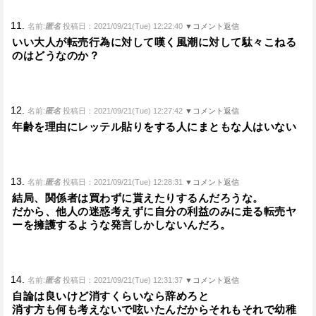
11.
名前:
匿名
投稿日：2021/09/21(Tue) 12:22:40
▼コメント返信
いい大人が転売行為に対して嘆く風潮に対して駄々こねる
のはどうなのか？
12.
名前:
匿名
投稿日：2021/09/21(Tue) 12:27:42
▼コメント返信
年齢を理由にレッテル貼りをする人にまともな人はいない
13.
名前:
匿名
投稿日：2021/09/21(Tue) 12:28:31
▼コメント返信
結局、関係者は買わずに貰えたりするんだろうな。
だから、他人の迷惑考えずに自分の利益のみに走る転売ヤ
ーを擁護するような発言しかしないんだろ。
14.
名前:
匿名
投稿日：2021/09/21(Tue) 12:31:37
▼コメント返信
自論は良いけど消すくらいなら辞めろと
消す方も何も考えないで呟いたんだからそれもそれで幼稚