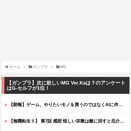
ホーム
ガンプラ
MG
【ガンプラ】次に欲しいMG Ver.Kaは？のアンケート
はG-セルフが1位！
【朗報】ゲーム、やりたいモノを買うのではなくAIに作らせる時代が到来ｗｗｗｗ
【無職転生Ⅱ】 第7話 感想 怪しい宗教は敵に回すと厄介ニャ【異世界行ったら本気だす】