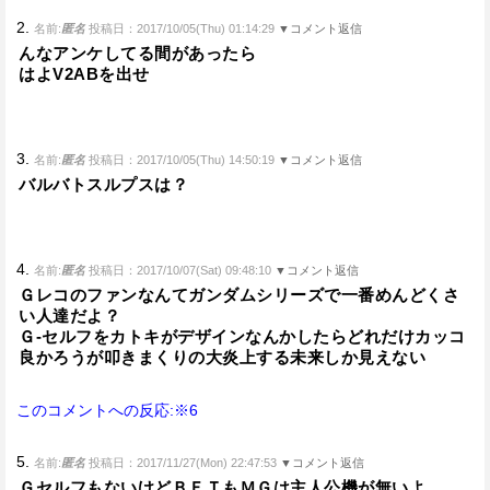
2.
名前:
匿名
投稿日：2017/10/05(Thu) 01:14:29
▼コメント返信
んなアンケしてる間があったら
はよV2ABを出せ
3.
名前:
匿名
投稿日：2017/10/05(Thu) 14:50:19
▼コメント返信
バルバトスルプスは？
4.
名前:
匿名
投稿日：2017/10/07(Sat) 09:48:10
▼コメント返信
Ｇレコのファンなんてガンダムシリーズで一番めんどくさ
い人達だよ？
Ｇ-セルフをカトキがデザインなんかしたらどれだけカッコ
良かろうが叩きまくりの大炎上する未来しか見えない
このコメントへの反応:※6
5.
名前:
匿名
投稿日：2017/11/27(Mon) 22:47:53
▼コメント返信
ＧセルフもないけどＢＦＴもＭＧは主人公機が無いよ