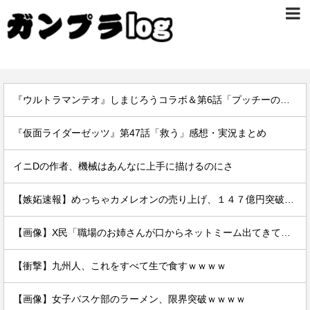
『ウルトラマンテオ』しまじろうコラボ＆第6話「プッチーのお引っ越し」感想・実況まとめ
『仮面ライダーゼッツ』第47話「救う」感想・実況まとめ
イニDの作者、機械はあんなに上手に描けるのにさ
【嫉妬速報】めっちゃカメレオンの売り上げ、１４７億円突破www
【画像】X民「職場のお姉さんが口からネットミーム出てきて好感持てる」←10万いいねwwxwxwwwww
【衝撃】九州人、これをすべて生で食すｗｗｗｗ
【画像】女子バスケ部のラーメン、限界突破ｗｗｗｗ