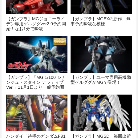
【ガンプラ】MGジョニーライ
【ガンプラ】MGEXの新作、無
デン専用ゲルググver2.0予約開
事予約瞬殺な模様
始！なお1分で瞬殺
【ガンプラ】「MG 1/100 シナ
【ガンプラ】ユーマ専用高機動
ンジュ・スタイン ナラティブ
型ゲルググがMGで登場！
Ver.」11月1日より一般予約開
始です！
バンダイ「待望のガンダムF91
【ガンプラ】MGSD、毎回出荷