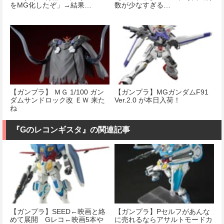
をMG化したぞ」→結果…
数が少なすぎる…
【ガンプラ】 ＭＧ 1/100 ガン
【ガンプラ】MGガンダムF91
ダムサンドロック改 ＥＷ 来た
Ver.2.0 が本日入荷！
ね
『Gのレコンギスタ』の関連記事
【ガンプラ】SEED←映画と絡
【ガンプラ】Pセルフがあんな
めて展開 Gレコ←映画5本や
に売れるならアサルトモードカ