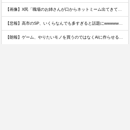
【画像】X民「職場のお姉さんが口からネットミーム出てきて好感持てる」←10万いいねwwxwxwwwww
【悲報】高市のSP、いくらなんでも多すぎると話題にwwwwwwwwwwwwwwww
【朗報】ゲーム、やりたいモノを買うのではなくAIに作らせる時代が到来ｗｗｗｗ