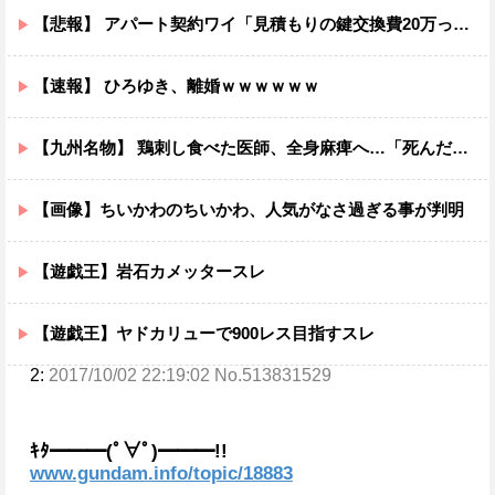
【悲報】 アパート契約ワイ「見積もりの鍵交換費20万って何ですか？」不動産屋「鍵を新しい物に交換したのです」
【速報】 ひろゆき、離婚ｗｗｗｗｗｗ
【九州名物】 鶏刺し食べた医師、全身麻痺へ…「死んだほうが良い」
【画像】ちいかわのちいかわ、人気がなさ過ぎる事が判明
【遊戯王】岩石カメッタースレ
【遊戯王】ヤドカリューで900レス目指すスレ
2:
2017/10/02 22:19:02 No.513831529
ｷﾀ━━━(ﾟ∀ﾟ)━━━!!
www.gundam.info/topic/18883