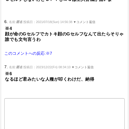
6.
名前:
匿名
投稿日：2021/07/18(Sun) 14:56:38
▼コメント返信
※4
顔が命のGセルフでカトキ顔のGセルフなんて出たらそりゃ
誰でも文句言うわ
このコメントへの反応:※7
7.
名前:
匿名
投稿日：2023/12/22(Fri) 08:34:10
▼コメント返信
※6
なるほど君みたいな人種が叩くわけだ、納得