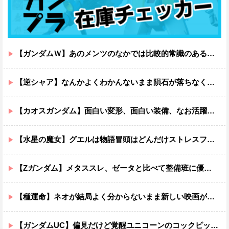
【ガンダムＷ】あのメンツのなかでは比較的常識のあるほうなのがデュオだよね
【逆シャア】なんかよくわかんないまま隕石が落ちなくていい感じに終わった作品ｗｗｗｗｗｗ
【カオスガンダム】面白い変形、面白い装備、なお活躍…
【水星の魔女】グエルは物語冒頭はどんだけストレスフルだったんだよ…ってなる
【Zガンダム】メタススレ、ゼータと比べて整備班に優しそう
【種運命】ネオが結局よく分からないまま新しい映画が終わった後ももやもやしてる
【ガンダムUC】偏見だけど覚醒ユニコーンのコックピットってエアコンの効きが強そうでいいよね