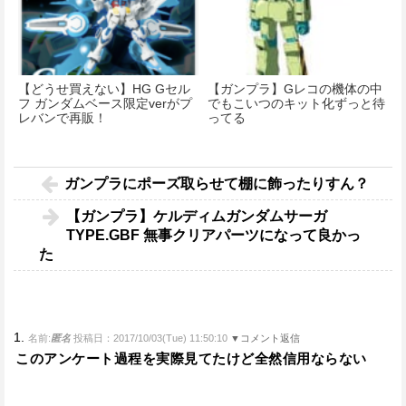
【どうせ買えない】HG Gセル
【ガンプラ】Gレコの機体の中
フ ガンダムベース限定verがプ
でもこいつのキット化ずっと待
レバンで再販！
ってる
ガンプラにポーズ取らせて棚に飾ったりすん？
【ガンプラ】ケルディムガンダムサーガ
TYPE.GBF 無事クリアパーツになって良かっ
た
1.
名前:
匿名
投稿日：2017/10/03(Tue) 11:50:10
▼コメント返信
このアンケート過程を実際見てたけど全然信用ならない