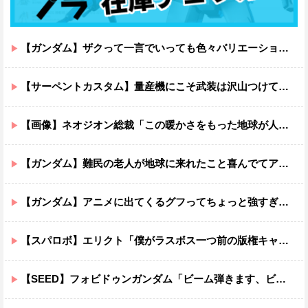
【ガンダム】ザクって一言でいっても色々バリエーションがあるよね
【サーペントカスタム】量産機にこそ武装は沢山つけてほしいよね
【画像】ネオジオン総裁「この暖かさをもった地球が人間さえ破壊するんだ（汗だく）」
【ガンダム】難民の老人が地球に来れたこと喜んでてアレ？連邦もやってることヤバくない？ってなる
【ガンダム】アニメに出てくるグフってちょっと強すぎじゃない？
【スパロボ】エリクト「僕がラスボス一つ前の版権キャラ最後の敵ってちょっと荷が重すぎない？」
【SEED】フォビドゥンガンダム「ビーム弾きます、ビーム曲げられます、空飛びます」←二世代目でこれ出来るのおかしいだろ