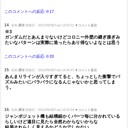
このコメントへの反応:※17
14.
名前:
匿名
投稿日：2021/09/28(Tue) 13:03:12
▼コメント返信
※3
ガンダムだとあんまりないけどコロニー外壁の継ぎ接ぎみ
たいなパターンは実際に造ったらあり得ないよなとは思う
このコメントへの反応:※20
15.
名前:
匿名
投稿日：2021/09/28(Tue) 14:34:47
▼コメント返信
あんまりラインが入りすぎてると、ちょっとした衝撃でパ
ズルみたいにバラバラになるんじゃないかと思ってしま
う。
16.
名前:
匿名
投稿日：2021/09/28(Tue) 15:22:54
▼コメント返信
ジャンボジェット機も結構細かくパーツ毎に分かれている
らしいけど遠目に見たら全然わからないからな
結局それらしく見えるかどうかでしかない