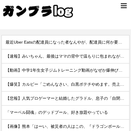
最近Uber Eatsの配達員になった者なんやが、配達員に何か要望があったら教えてくれ
【速報】みいちゃん、最後はママの背中で温もりに包まれながら逝く…
【動画】中学1年生女子ジムトレーニング動画がなぜか爆伸びしてしまうｗｗｗｗ
【爆笑】カルビー「ごめんなさい、白黒ポテチやめます。売上ガタ落ちしました…」
【悲報】人気プロゲーマーと結婚したグラドル、息子の「自閉スペクトラム症」診断にショックで泣く
「マーベル闘魂」のデッドプール、好き放題やっている
【画像】熊本「はーい、被災者の人はこの、『ドラゴンボールの家』みたいな奴の中で過ごしてねー」