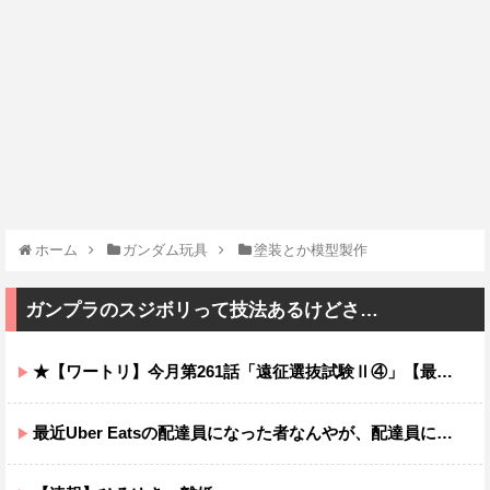
ホーム
ガンダム玩具
塗装とか模型製作
ガンプラのスジボリって技法あるけどさ…
★【ワートリ】今月第261話「遠征選抜試験Ⅱ④」【最新話コメント用】
最近Uber Eatsの配達員になった者なんやが、配達員に何か要望があったら教えてくれ