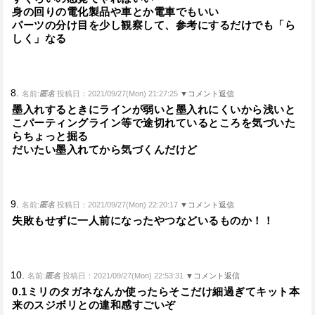
身の回りの電化製品や車とか電車でもいい
パーツの分け目を少し観察して、参考にするだけでも「ら
しく」なる
8.
名前:
匿名
投稿日：2021/09/27(Mon) 21:27:25
▼コメント返信
墨入れするときにラインが弱いと墨入れにくいから浅いと
こパーティングライン等で途切れているところを気づいた
らちょっと掘る
だいたい墨入れてから気づくんだけど
9.
名前:
匿名
投稿日：2021/09/27(Mon) 22:20:17
▼コメント返信
失敗もせずに一人前になったやつなどいるものか！！
10.
名前:
匿名
投稿日：2021/09/27(Mon) 22:53:31
▼コメント返信
0.1ミリのタガネなんか使ったらそこだけ細過ぎてキット本
来のスジボリとの違和感すごいぞ