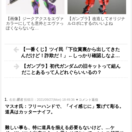
【画像】ジークアクスをエヴァ
【ガンプラ】改造してオリジナ
カラーにしても意外とエヴァっ
ルロボにするのいいよね
ぽくならないな…
【一番くじ】ツイ民「下位賞裏から出してきた
んだけど！詐欺だ！」←しっかり確認しなよ…
【ガンプラ】初代ガンダムの旧キットって組ん
だことあるって人どれぐらいいるの？
1.
名前:
匿名
投稿日：2021/09/27(Mon) 18:49:36
▼コメント返信
マスオ氏：フリーハンドで、「イイ感じに」繋げて彫る。
道具はカッターナイフ。
難しい事も、特に道具を揃える必要もないけど、…ケ