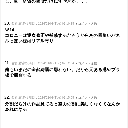
し、単一材質の箇所だけにすべきか．．．
20.
名前:
匿名
投稿日：2024/01/09(Tue) 07:10:25
▼コメント返信
※14
コロニーは逐次修正や補修するだろうからあの四角いパネ
ルっぽい線はリアル寄り
21.
名前:
匿名
投稿日：2024/01/09(Tue) 07:12:04
▼コメント返信
俺もいまだに全然綺麗に彫れない。だから元ある溝やプラ
板で練習する
22.
名前:
匿名
投稿日：2024/01/09(Tue) 07:15:05
▼コメント返信
分割だらけの作品見てると努力の割に美しくなくてなんか
哀れになる