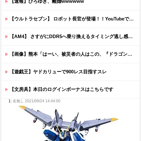
【速報】ひろゆき、離婚wwwwww
【ウルトラセブン】 ロボット長官が登場！！YouTubeで「第四惑星の悪夢」を配信中！！
【AM4】 さすがにDDR5へ乗り換えるタイミング逃し感が半端ない
【画像】熊本「はーい、被災者の人はこの、『ドラゴンボールの家』みたいな奴の中で過ごしてねー」
【遊戯王】ヤドカリューで900レス目指すスレ
【文房具】本日のログインボーナスはこちらです
1:
名無し 2021/09/24 14:44:00