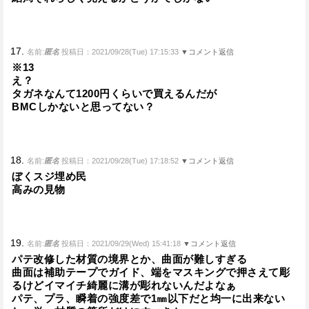
17.
名前:
匿名
投稿日：2021/09/28(Tue) 17:15:33
▼コメント返信
※13
え？
タガネなんて1200円くらいで買えるんだが
BMCしかないと思ってない？
18.
名前:
匿名
投稿日：2021/09/28(Tue) 17:18:52
▼コメント返信
ぼくスジ埋め民
高みの見物
19.
名前:
匿名
投稿日：2021/09/29(Wed) 15:41:18
▼コメント返信
パテ改修した材質の境界とか、曲面が難しすぎる
曲面は補助テープでガイド、端をマスキングで押さえて彫
るけどイマイチ綺麗に溝が彫れないんだよなぁ
パテ、プラ、瞬着の強度差で1㎜以下だと均一に出来ない