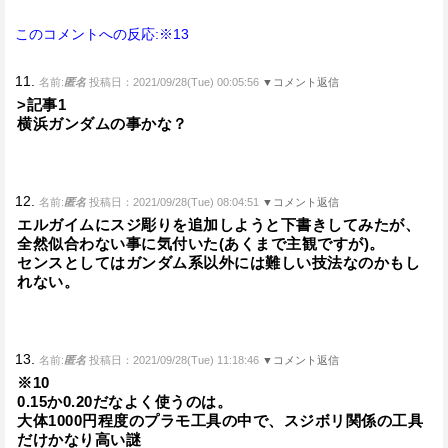
このコメントへの反応:※13
11.
名前:
匿名
投稿日：2021/09/28(Tue) 00:05:56
▼コメント返信
>記事1
横浜ガンダムの事かな？
12.
名前:
匿名
投稿日：2021/09/28(Tue) 08:04:51
▼コメント返信
エルガイムにスジ彫りを追加しようと下書きしてみたが、
全然似合わない事に気付いた(あくまで主観ですが)。
センスとしてはガンダム系以外には難しい技法なのかもし
れない。
13.
名前:
匿名
投稿日：2021/09/28(Tue) 11:18:46
▼コメント返信
※10
0.15か0.20だなよく使うのは。
大体1000円程度のプラモ工具の中で、スジボリ関係の工具
だけかなり高い謎