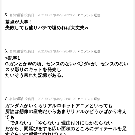
5.
名前:
匿名
投稿日：2021/09/27(Mon) 20:29:25
▼コメント返信
基点が大事！
失敗しても盛りパテで埋めれば大丈夫w
6.
名前:
匿名
投稿日：2021/09/27(Mon) 20:48:55
▼コメント返信
>記事1
GガンとかWの頃、センスのないバ〇ダ×が、センスのない
スジ彫りのキットを発売し
たいそう呆れた記憶がある。
7.
名前:
匿名
投稿日：2021/09/27(Mon) 21:01:29
▼コメント返信
ガンダムがいくらリアルロボットアニメといっても
所詮は想像の産物だからあまりリアルかどうかばかり考え
ても
「できない」「やらない」理由付けにしかならない
だから、間延びをする広い面積のところにディテールを足
すぐらいの感覚でやればいい