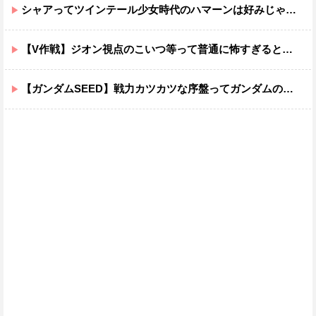
シャアってツインテール少女時代のハマーンは好みじゃなかったの？
【V作戦】ジオン視点のこいつ等って普通に怖すぎると思う…
【ガンダムSEED】戦力カツカツな序盤ってガンダムの中だと割と珍しい気がする