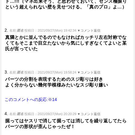
ド…!!!（マネ出来そう、と思わせておいて、センス極振り
という超えられない壁を見せつける、「真のプロ」よ…）
2.
名前:
匿名
投稿日：2021/09/27(Mon) 19:42:34
▼コメント返信
真隣とかに並んでるのでもなければカッチリ左右対称でな
くてもそこまで目立たないから気にしすぎなくてよいと某
氏が言っていた
3.
名前:
匿名
投稿日：2021/09/27(Mon) 19:58:24
▼コメント返信
パーツの分割を表現するためのスジ彫りは好き
よく分からない幾何学模様みたいなスジ彫り嫌い
このコメントへの反応:※14
4.
名前:
匿名
投稿日：2021/09/27(Mon) 20:20:29
▼コメント返信
掘ってはヤスリで消して掘っては消してを繰り返してたら
パーツの形状が歪んじゃったぜ！