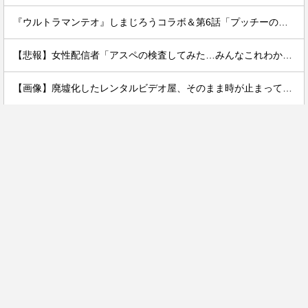
『ウルトラマンテオ』しまじろうコラボ＆第6話「プッチーのお引っ越し」感想・実況まとめ
【悲報】女性配信者「アスペの検査してみた…みんなこれわかるの？」
【画像】廃墟化したレンタルビデオ屋、そのまま時が止まってしまっていると話題にｗｗｗｗ