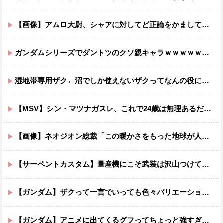
【画像】アムロ大尉、シャアに対してど正論をかましてしまうｗｗｗｗｗｗｗｗｗｗ
ガンダムシリーズでダントツのクソ親キャラｗｗｗｗｗｗｗｗｗｗｗｗ
湿地帯専用ザク←沼でしか使えないザクってなんの役に立つ設定なんだ？
【MSV】シン・マツナガスレ、これで24歳は無理あるだろ…
【画像】ネオジオン総裁「この暖かさをもった地球が人間さえ破壊するんだ（汗だく）」
【サーペントカスタム】量産機にこそ武装は沢山つけてほしいよね
【ガンダム】ザクって一言でいっても色々バリエーションがあるよね
【ガンダム】アニメに出てくるグフってちょっと強すぎじゃない？