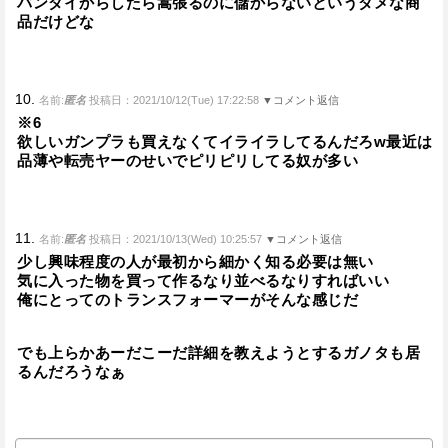
バンダイからしたら嵩張るのに儲からないというダメな商
品だけどな
10.
名前:
匿名
投稿日：2021/10/12(Tue) 17:22:58
▼コメント返信
※6
欲しいガンプラも買えなくてイライラしてるんだろw最近は
品薄や転売ヤーのせいでピリピリしてる奴が多い
11.
名前:
匿名
投稿日：2021/10/13(Wed) 10:25:57
▼コメント返信
少し興味程度の人が最初から細かく知る必要は無い
気に入った物を買って作るなり並べるなりすればいい
俺にとってのトランスフォーマーがそんな感じだ
でも上らかあーだこーだ詳細を教えようとするガノタも居
るんだろうなぁ