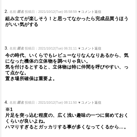
2.
名前:
匿名
投稿日：2021/10/12(Tue) 05:58:59
▼コメント返信
組み立てが楽しそう！と思ってなかったら完成品買うほう
がいい気がする
3.
名前:
匿名
投稿日：2021/10/12(Tue) 06:31:11
▼コメント返信
今の時代、いくらでもレビューなりなんなりあるから、気
になった機体の立体物を調べりゃ良い。
気を付けるとすると、立体物は特に仲間を呼びやすい、っ
て点かな。
置き場所確保は重要よ。
4.
名前:
匿名
投稿日：2021/10/12(Tue) 08:11:50
▼コメント返信
※1
片足を突っ込む程度の、広く浅い趣味の一つに留めておく
くらいが良いよね。
ハマりすぎるとガッカリする事が多くなってくるから…。