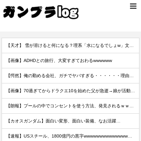
【天才】 雪が溶けると何になる？理系「水になるでしょw」文系ワイ「はぁ～…」→結果ｗｗｗ
【画像】ADHDとの旅行、大変すぎておわるwwwwww
【愕然】俺の勤める会社、ガチでヤバすぎる・・・・・・理由がこちら・・・・・・
【画像】70過ぎてからドラクエ10を始めた父が急逝→娘が活動記録を開示ｗｗｗ
【朗報】プールの中でコンセントを使う方法、発見されるｗｗｗｗ
【カオスガンダム】面白い変形、面白い装備、なお活躍…
【速報】USスチール、1800億円の黒字wwwwwwwwwwwwwwwwwwwwwwww