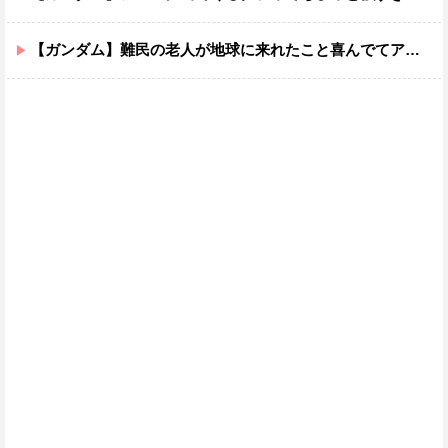
【ガンダム】難民の老人が地球に来れたこと喜んでてアレ？連邦もやってることヤバくない？ってなる