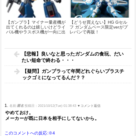
【ガンプラ】マイナー量産機が
【どうせ買えない】HG Gセル
出てくれるのは嬉しいけどライ
フ ガンダムベース限定verがプ
バル機やラスボス機が一向に出
レバンで再販！
ないの悲しい
【悲報】良いなと思ったガンダムの食玩、だい
たい短命で終わる・・・
【疑問】ガンプラって年間どれぐらいプラスチ
ックゴミになってるんだ？？
1.
名前:
匿名
投稿日：2021/10/12(Tue) 01:38:43
▼コメント返信
やめておけ。
メーカーが既に日本を相手にしてないから。
このコメントへの反応:※4