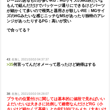
レームのあるものが多い
RG：HGサイズのMGみたいな
もんで組んだだけでパッケージ通りにできるけどパーツ
が細かくて多いので根気と器用さが欲しい
RE：MGサイ
ズのHGみたいな感じ
ニッチなMSがあったり独特のアレ
ンジがあったりする
PG：高いが安い
で合ってる？
43:
名無し 2021/10/10 04:37:37
>35
何言ってんだオメー
って思ったけど納得はする
38:
名無し 2021/10/10 04:28:07
プラモの位置付けに関しては基本的に値段で見ればいい
よ
だいたいは大きさに比例して緻密なんだけど
RG（小
さいけど細かくて高級）とかRE100/フルメカ（大きいけ