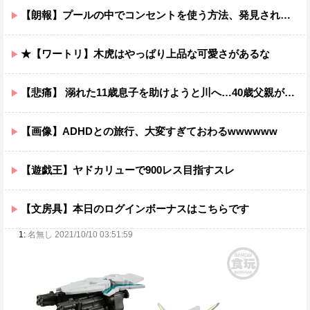
【朗報】プールの中でコンセントを使う方法、発見されるｗｗｗｗ
★【ワートリ】木虎はやっぱり上品な可愛さがあるな
【悲痛】 溺れた11歳息子を助けようと川へ…40歳父親が死亡 息子は母親が救助 愛知
【画像】ADHDとの旅行、大変すぎておわるwwwwww
【遊戯王】ヤドカリューで900レス目指すスレ
【文房具】本日のログインボーナスはこちらです
1:
名無し 2021/10/10 03:51:59