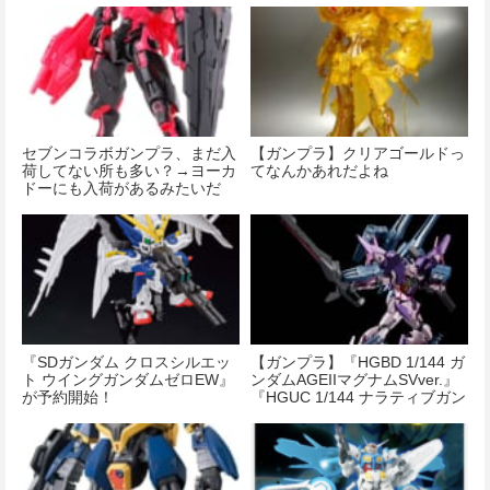
セブンコラボガンプラ、まだ入
【ガンプラ】クリアゴールドっ
荷してない所も多い？→ヨーカ
てなんかあれだよね
ドーにも入荷があるみたいだ
ぞ！
『SDガンダム クロスシルエッ
【ガンプラ】『HGBD 1/144 ガ
ト ウイングガンダムゼロEW』
ンダムAGEIIマグナムSVver.』
が予約開始！
『HGUC 1/144 ナラティブガン
ダム A装備』『HGBD モビルド
ールサラ』『HGPG 1/144 プチ
ッガイ きゃらっがい』が予約
開始！