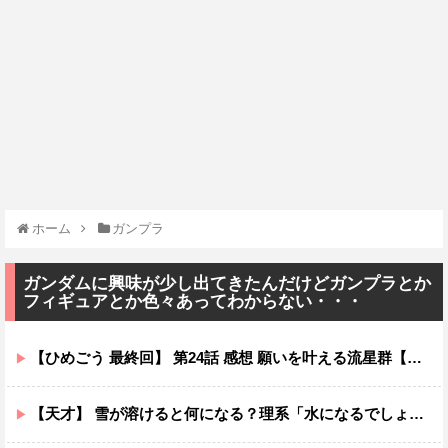
ホーム
ガンプラ
ガンダムに興味が少し出てきたんだけどガンプラとか
フィギュアとか色々あってわからない・・・
【ひめごう 最終回】 第24話 感想 願いを叶える流星群【姫様“拷問”の時間です 2期】
【天才】 雪が溶けると何になる？理系「水になるでしょw」文系ワイ「はぁ～…」→結果ｗｗｗ