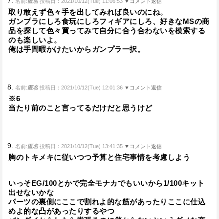
7.
名前:
匿名
投稿日：2021/10/12(Tue) 11:06:53
▼コメント返信
取り敢えず色々手を出してみれば良いのにね。
ガンプラにしろ食玩にしろフィギアにしろ、好きなMSの商
品を探して色々買ってみて自分に合う合わないを模索する
のも楽しいよ。
俺は手間暇かけたいからガンプラ一択。
8.
名前:
匿名
投稿日：2021/10/12(Tue) 12:01:36
▼コメント返信
※6
当たり前のこと言ってるだけだと思うけど
9.
名前:
匿名
投稿日：2021/10/12(Tue) 13:41:35
▼コメント返信
胸のトキメキに従いつつ予算と住宅事情を考慮しよう
いっそEG/100とかで完全モナカでもいいから1/100キット
出せないかな
パーツの裏側にここで割れよ的な筋があったりここに仕込
めよ的な凸があったりするやつ