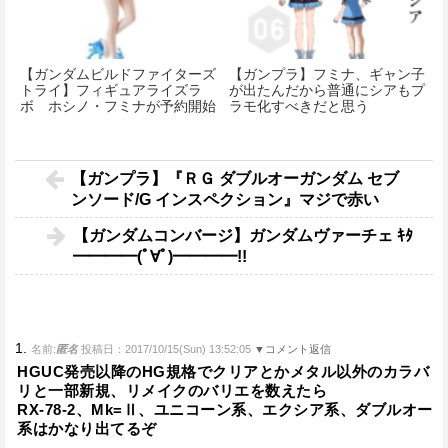
【ガンダムビルドファイターズ
【ガンプラ】フミナ、ギャン子
トライ】フィギュアライズラ
が出たんだから普通にシアもプ
ボ ホシノ・フミナが予約開始
ラモ化すべきだと思う
です！
【ガンプラ】『ＲＧ ダブルオーガンダム セブ
ンソード/G インスペクション』マジで赤い
【ガンダムコンバージ】ガンダムヴァーチェ ｷﾀ
━━━━(ﾟ∀ﾟ)━━━━!!
1.
名前:
匿名
投稿日：2017/10/15(Sun) 13:52:05
▼コメント返信
HGUC発売以降のHG規格でクリアとかメタル以外のカラバ
リと一部新規、リメイクのバリエを数えたら
RX-78-2、Mk=Ⅱ、ユニコーン系、エクシア系、ダブルオー
系はかなり出てるぞ