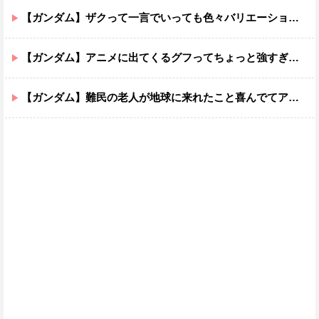
【ガンダム】ザクって一言でいっても色々バリエーションがあるよね
【ガンダム】アニメに出てくるグフってちょっと強すぎじゃない？
【ガンダム】難民の老人が地球に来れたこと喜んでてアレ？連邦もやってることヤバくない？ってなる