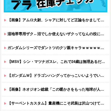
【画像】アムロ大尉、シャアに対してど正論をかましてしまうｗｗｗｗｗｗｗｗｗｗ
湿地帯専用ザク←沼でしか使えないザクってなんの役に立つ設定なんだ？
ガンダムシリーズでダントツのクソ親キャラｗｗｗｗｗｗｗｗｗｗｗｗ
【MSV】シン・マツナガスレ、これで24歳は無理あるだろ…
【ガンダムＷ】ドラゴンハングってかっこいいようでいて実は全然かっこよくないのでは？
【画像】ネオジオン総裁「この暖かさをもった地球が人間さえ破壊するんだ（汗だく）」
【サーペントカスタム】量産機にこそ武装は沢山つけてほしいよね