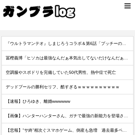
『ウルトラマンテオ』しまじろうコラボ＆第6話「プッチーのお引っ越し」感想・実況まとめ
冨樫義博「ヒソカは最強なんだぁ本気出してないだけなんだぁ」←こいつのこの情熱なんなの？
空調服やスポドリを完備していた50代男性、熱中症で死亡
デッドプールの勝利セリフ、酷すぎるｗｗｗｗｗｗｗｗｗｗ
【速報】ひろゆき、離婚wwwwww
【画像】ハンターハンターさん、ガチで最強の新能力を登場させてしまうｗｗｗｗｗｗｗ
【悲報】”サ終”相次ぐスマホゲーム、倒産も急増 過去最多ペースで推移