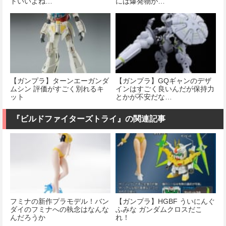
トいいよね…
には爆発物が…
【ガンプラ】ターンエーガンダ
【ガンプラ】GQギャンのデザ
ムシン 評価がすごく別れるキ
インはすごく良いんだが保持力
ット
とかが不安だな…
『ビルドファイターズトライ』の関連記事
フミナの新作プラモデル！バン
【ガンプラ】HGBF ういにんぐ
ダイのフミナへの執念はなんな
ふみな ガンダムクロスだこ
んだろうか
れ！