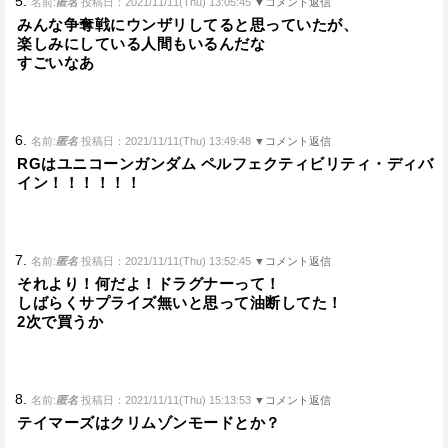
5.
名前:
匿名
投稿日：2021/11/11(Thu) 13:05:45
▼コメント返信
みんな争奪戦にウンザリしてると思っていたが、
楽しみにしている人間もいるんだな
すごいなあ
6.
名前:
匿名
投稿日：2021/11/11(Thu) 13:49:48
▼コメント返信
RGはユニコーンガンダム ペルフェクティビリティ・ディバ
イン！！！！！！
7.
名前:
匿名
投稿日：2021/11/11(Thu) 13:52:45
▼コメント返信
それより！何だよ！ドラグナーって！
しばらくサプライズ無いと思って油断してた！
2次で買うか
8.
名前:
匿名
投稿日：2021/11/11(Thu) 15:13:53
▼コメント返信
テイマーズはクリムゾンモードとか？