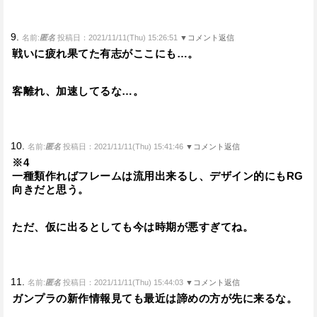
9.
名前:
匿名
投稿日：2021/11/11(Thu) 15:26:51
▼コメント返信
戦いに疲れ果てた有志がここにも…。
客離れ、加速してるな…。
10.
名前:
匿名
投稿日：2021/11/11(Thu) 15:41:46
▼コメント返信
※4
一種類作ればフレームは流用出来るし、デザイン的にもRG
向きだと思う。
ただ、仮に出るとしても今は時期が悪すぎてね。
11.
名前:
匿名
投稿日：2021/11/11(Thu) 15:44:03
▼コメント返信
ガンプラの新作情報見ても最近は諦めの方が先に来るな。