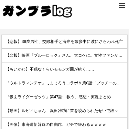
【悲報】38歳男性、交際相手と海岸を散歩中に波にさらわれ死亡
【悲報】映画『ブルーロック』さん、大コケに。女性ファンが殺到するんじゃなかったの？
【ちいかわ】不穏なくらいモモンガ回が続く……
『ウルトラマンテオ』しまじろうコラボ＆第6話「プッチーのお引っ越し」感想・実況まとめ
『仮面ライダーゼッツ』第47話「救う」感想・実況まとめ
【動画】ルビィちゃん、浜田雅功に首を絞められたせいで段々おかしな仕事が増える
【画像】東海道新幹線の自由席、ガチで終わるｗｗｗｗ