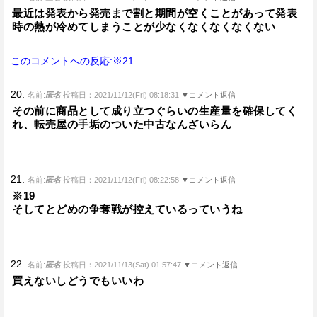
最近は発表から発売まで割と期間が空くことがあって発表
時の熱が冷めてしまうことが少なくなくなくなくない
このコメントへの反応:※21
20.
名前:
匿名
投稿日：2021/11/12(Fri) 08:18:31
▼コメント返信
その前に商品として成り立つぐらいの生産量を確保してく
れ、転売屋の手垢のついた中古なんざいらん
21.
名前:
匿名
投稿日：2021/11/12(Fri) 08:22:58
▼コメント返信
※19
そしてとどめの争奪戦が控えているっていうね
22.
名前:
匿名
投稿日：2021/11/13(Sat) 01:57:47
▼コメント返信
買えないしどうでもいいわ