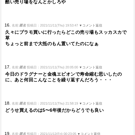
酷い売り場をなんとかしろや
16.
名前:
匿名
投稿日：2021/11/11(Thu) 19:53:47
▼コメント返信
久々にプラモ買いに行ったらどこの売り場もスッカスカで
草
ちょっと前まで大抵のもん置いてたのになぁ
17.
名前:
匿名
投稿日：2021/11/11(Thu) 20:05:00
▼コメント返信
今日のドラグナーと金魂エピオンで寿命縮む思いしたの
に、あと何回こんなことを繰り返すんだろう・・・
18.
名前:
匿名
投稿日：2021/11/11(Thu) 21:58:19
▼コメント返信
どうせ買えるのは5〜6年後だからどうでも良い
19.
名前:
匿名
投稿日：2021/11/12(Fri) 00:23:05
▼コメント返信