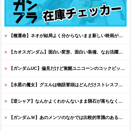
【種運命】ネオが結局よく分からないまま新しい映画が終わった後ももやもやしてる
【カオスガンダム】面白い変形、面白い装備、なお活躍…
【ガンダムUC】偏見だけど覚醒ユニコーンのコックピットってエアコンの効きが強そうでいいよね
【水星の魔女】グエルは物語冒頭はどんだけストレスフルだったんだよ…ってなる
【逆シャア】なんかよくわかんないまま隕石が落ちなくていい感じに終わった作品ｗｗｗｗｗｗ
【ガンダムＷ】あのメンツのなかでは比較的常識のあるほうなのがデュオだよね