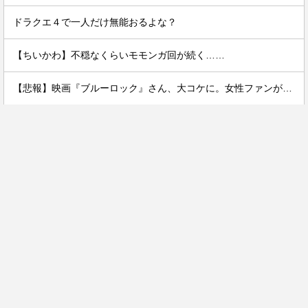
ドラクエ４で一人だけ無能おるよな？
【ちいかわ】不穏なくらいモモンガ回が続く……
【悲報】映画『ブルーロック』さん、大コケに。女性ファンが殺到するんじゃなかったの？