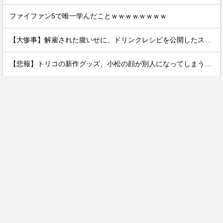
ファイファン5で唯一学んだことｗｗｗｗｗｗｗｗ
【大惨事】解雇された腹いせに、ドリンクレシピを公開したスタバ元従業員 「ゴミ扱いするからこうなるｗｗｗｗｗｗ」⇒！
【悲報】トリコの新作グッズ、小松の顔が別人になってしまうｗｗｗｗ