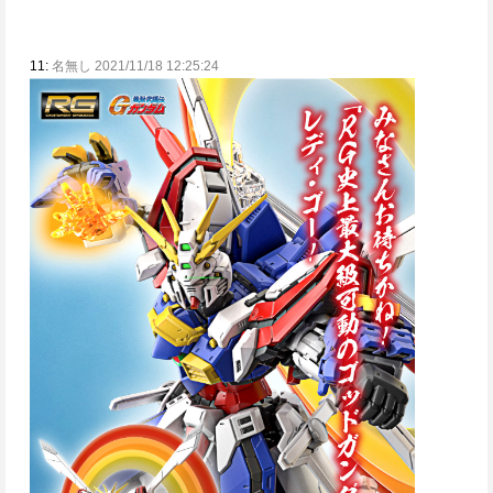
11:
名無し 2021/11/18 12:25:24