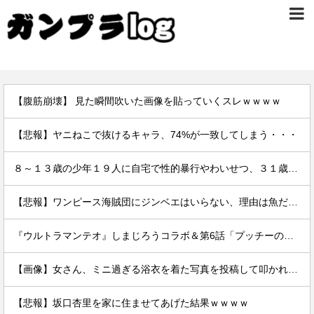
【腹筋崩壊】 見た瞬間吹いた画像を貼っていくスレｗｗｗｗ
【悲報】ヤニねこで抜けるキャラ、74%が一致してしまう・・・
８～１３歳の少年１９人に自宅で性的暴行やわいせつ、３１歳男に懲役１５年
【悲報】ワンピース海賊団にジンベエはいらない、理由は魚だから。
『ウルトラマンテオ』しまじろうコラボ＆第6話「プッチーのお引っ越し」感想・実況まとめ
【画像】女さん、ミニ過ぎる浴衣を着た写真を投稿して叩かれるｗｗｗｗ
【悲報】坂口杏里を家に住ませてあげた結果ｗｗｗｗ