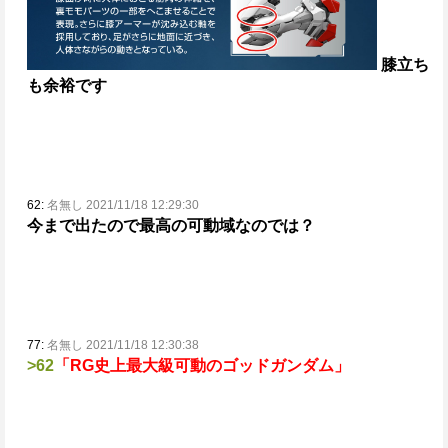
膝立ち
も余裕です
62:
名無し 2021/11/18 12:29:30
今まで出たので最高の可動域なのでは？
77:
名無し 2021/11/18 12:30:38
>62
「RG史上最大級可動のゴッドガンダム」