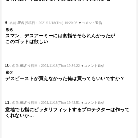
9.
名前:
匿名
投稿日：2021/11/18(Thu) 19:20:05
▼コメント返信
※6
スマン、デスアーミーには食指そそられんかったが
このゴッドは欲しい
10.
名前:
匿名
投稿日：2021/11/18(Thu) 19:34:22
▼コメント返信
※2
デスビーストが買えなかった俺は買ってもいいですか？
11.
名前:
匿名
投稿日：2021/11/18(Thu) 19:43:51
▼コメント返信
意地でも指にピッタリフィットするプロテクターは作って
くれないか…