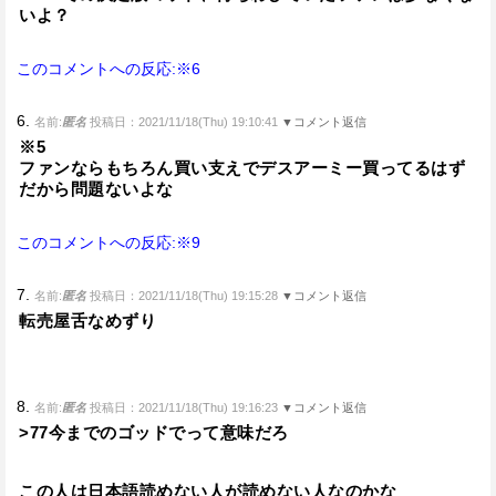
いよ？
このコメントへの反応:※6
6.
名前:
匿名
投稿日：2021/11/18(Thu) 19:10:41
▼コメント返信
※5
ファンならもちろん買い支えでデスアーミー買ってるはず
だから問題ないよな
このコメントへの反応:※9
7.
名前:
匿名
投稿日：2021/11/18(Thu) 19:15:28
▼コメント返信
転売屋舌なめずり
8.
名前:
匿名
投稿日：2021/11/18(Thu) 19:16:23
▼コメント返信
>77今までのゴッドでって意味だろ
この人は日本語読めない人が読めない人なのかな