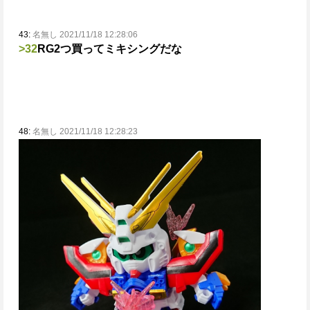
43:
名無し 2021/11/18 12:28:06
>32
RG2つ買ってミキシングだな
48:
名無し 2021/11/18 12:28:23