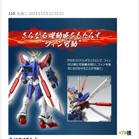
110:
名無し 2021/11/18 12:32:52
>79
後