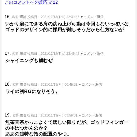
このコメントへの反応:※22
16.
名前:
匿名
投稿日：2021/11/18(Thu) 22:39:57
▼コメント返信
いかり肩にできる肩の跳ね上げ可動は今回もないっぽいな
ゴッドのデザイン的に採用が難しそうだから仕方ないが
17.
名前:
匿名
投稿日：2021/11/18(Thu) 23:49:48
▼コメント返信
シャイニングも頼むぜ
18.
名前:
匿名
投稿日：2021/11/19(Fri) 00:49:32
▼コメント返信
ワイの初RGになりそう。
19.
名前:
匿名
投稿日：2021/11/19(Fri) 03:59:31
▼コメント返信
無茶苦茶かっこよくて嬉しい限りだが、ゴッドフィンガー
の手はつかんのか？
ああの独特な指の配置のやつ。