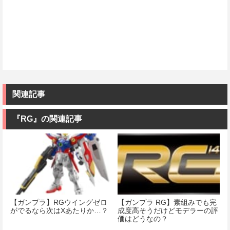
関連記事
『RG』の関連記事
【ガンプラ】RGウイングゼロ
【ガンプラ RG】素組みでも完
がでるなら次はXあたりか…？
成度高そうだけどモデラーの評
価はどうなの？