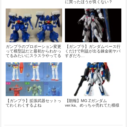
に買ったほうが良くない？
ガンプラのプロポーション変更
【ガンプラ】ガンダムベース行
って模型誌だと最初からわかっ
くだけで利益が出る錬金術ヤバ
てるみたいにスラスラやってる
すぎだろ…
の凄いよね
【ガンプラ】拡張武器セットっ
【朗報】MG Ζガンダム
てわくわくするよね
ver.ka、めっちゃ売れてた模様