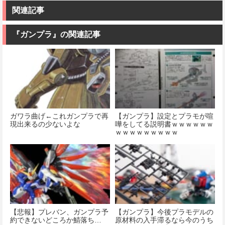
関連記事
『ガンプラ』の関連記事
ガワラ曲げ←これガンプラで再
【ガンプラ】設定とプラモが喧
現出来るの少ないよな
嘩をしてる説明書ｗｗｗｗｗｗ
ｗｗｗｗｗｗｗｗｗ
【悲報】プレバン、ガンプラ予
【ガンプラ】今後プラモデルの
約できないどころか鯖落ち…
原材料の入手滞るなら今のうち