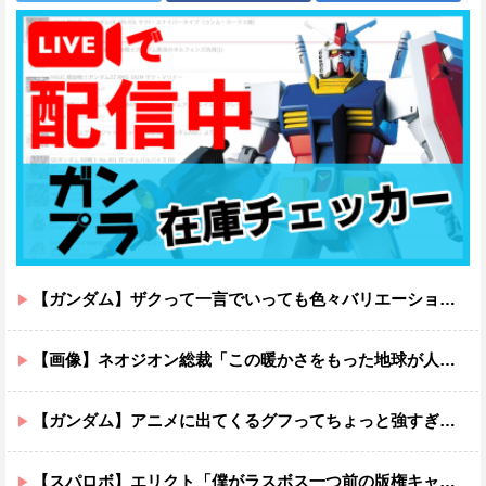
【ガンダム】ザクって一言でいっても色々バリエーションがあるよね
【画像】ネオジオン総裁「この暖かさをもった地球が人間さえ破壊するんだ（汗だく）」
【ガンダム】アニメに出てくるグフってちょっと強すぎじゃない？
【スパロボ】エリクト「僕がラスボス一つ前の版権キャラ最後の敵ってちょっと荷が重すぎない？」