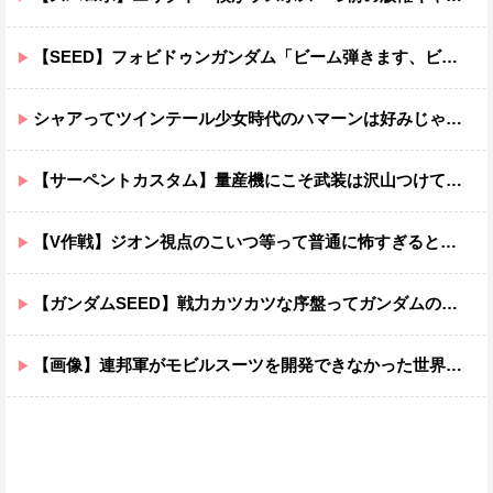
【SEED】フォビドゥンガンダム「ビーム弾きます、ビーム曲げられます、空飛びます」←二世代目でこれ出来るのおかしいだろ
シャアってツインテール少女時代のハマーンは好みじゃなかったの？
【サーペントカスタム】量産機にこそ武装は沢山つけてほしいよね
【V作戦】ジオン視点のこいつ等って普通に怖すぎると思う…
【ガンダムSEED】戦力カツカツな序盤ってガンダムの中だと割と珍しい気がする
【画像】連邦軍がモビルスーツを開発できなかった世界線のガンダムｗｗｗｗｗｗｗ