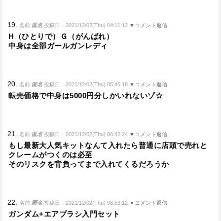
19.
名前:
匿名
投稿日：2021/12/02(Thu) 04:11:12
▼コメント返信
H（ひとりで）Ｇ（がんばれ）
中身は全部ガールガンレディ
20.
名前:
匿名
投稿日：2021/12/02(Thu) 05:46:18
▼コメント返信
転売価格で中身は5000円分しかいれないゾ☆
21.
名前:
匿名
投稿日：2021/12/02(Thu) 06:42:24
▼コメント返信
もし最新大人気キットなんて入れたら普通に店頭で売れと
クレームがつくのは必至
そのリスクを背負ってまで入れてくるだろうか
22.
名前:
匿名
投稿日：2021/12/02(Thu) 08:53:12
▼コメント返信
ガンダム+エアブラシ入門セット