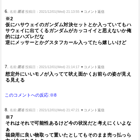
6.
名前:
匿名
投稿日：2021/12/01(Wed) 21:13:55
▼コメント返信
※2
仮にハサウェイのガンダム対決セットとか入っていてもハ
サウェイに出てくるガンダムがカッコイイと思えないか俺
的にはハズレだな
逆にメッサーとかグスタフカール入ってたら嬉しいけど
7.
名前:
匿名
投稿日：2021/12/01(Wed) 21:14:17
▼コメント返信
想定外にいいモノが入ってて吠え面かくお前らの姿が見え
る見える
このコメントへの反応:※8
8.
名前:
匿名
投稿日：2021/12/01(Wed) 21:47:21
▼コメント返信
※7
それはそれで可能性あるけど今の状況だと考えにくいよな
ぁ
福袋用に良い物取って置いたとしてもそのまま売っ払っら