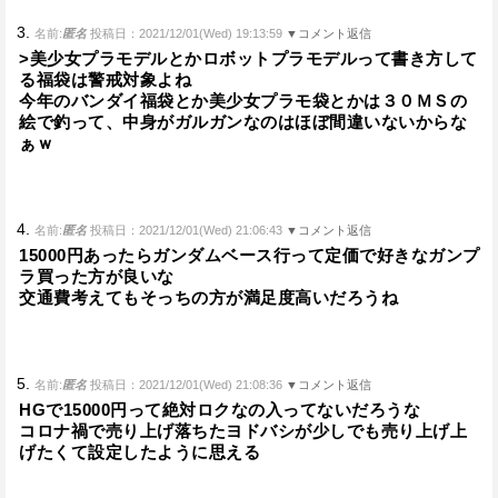
3.
名前:
匿名
投稿日：2021/12/01(Wed) 19:13:59
▼コメント返信
>美少女プラモデルとかロボットプラモデルって書き方して
る福袋は警戒対象よね
今年のバンダイ福袋とか美少女プラモ袋とかは３０ＭＳの
絵で釣って、中身がガルガンなのはほぼ間違いないからな
ぁｗ
4.
名前:
匿名
投稿日：2021/12/01(Wed) 21:06:43
▼コメント返信
15000円あったらガンダムベース行って定価で好きなガンプ
ラ買った方が良いな
交通費考えてもそっちの方が満足度高いだろうね
5.
名前:
匿名
投稿日：2021/12/01(Wed) 21:08:36
▼コメント返信
HGで15000円って絶対ロクなの入ってないだろうな
コロナ禍で売り上げ落ちたヨドバシが少しでも売り上げ上
げたくて設定したように思える