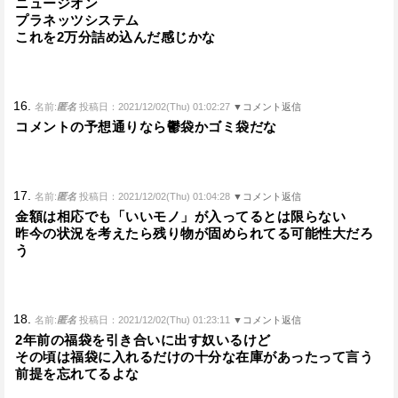
ニュージオン
プラネッツシステム
これを2万分詰め込んだ感じかな
16.
名前:
匿名
投稿日：2021/12/02(Thu) 01:02:27
▼コメント返信
コメントの予想通りなら鬱袋かゴミ袋だな
17.
名前:
匿名
投稿日：2021/12/02(Thu) 01:04:28
▼コメント返信
金額は相応でも「いいモノ」が入ってるとは限らない
昨今の状況を考えたら残り物が固められてる可能性大だろ
う
18.
名前:
匿名
投稿日：2021/12/02(Thu) 01:23:11
▼コメント返信
2年前の福袋を引き合いに出す奴いるけど
その頃は福袋に入れるだけの十分な在庫があったって言う
前提を忘れてるよな