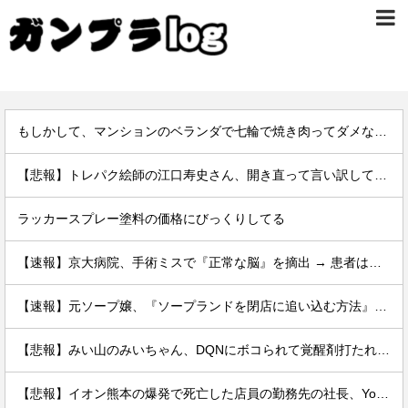
もしかして、マンションのベランダで七輪で焼き肉ってダメなの？????
【悲報】トレパク絵師の江口寿史さん、開き直って言い訳してしまう。全く反省してないと話題に
ラッカースプレー塗料の価格にびっくりしてる
【速報】京大病院、手術ミスで『正常な脳』を摘出 → 患者は自発呼吸不可能な植物状態に
【速報】元ソープ嬢、『ソープランドを閉店に追い込む方法』を拡散 → 結果
【悲報】みい山のみいちゃん、DQNにボコられて覚醒剤打たれて死亡←これさぁ
【悲報】イオン熊本の爆発で死亡した店員の勤務先の社長、YouTuberヒカルだった。何で避難させてないんだよ……