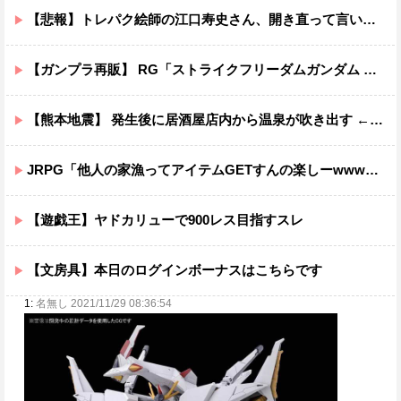
【悲報】トレパク絵師の江口寿史さん、開き直って言い訳してしまう。全く反省してないと話題に
【ガンプラ再販】 RG「ストライクフリーダムガンダム ディアクティブモード」ほか【11時予約開始】
【熊本地震】 発生後に居酒屋店内から温泉が吹き出す ← これ前触れじゃね？
JRPG「他人の家漁ってアイテムGETすんの楽しーwwwww」→欧米で馬鹿にされてしまう
【遊戯王】ヤドカリューで900レス目指すスレ
【文房具】本日のログインボーナスはこちらです
1:
名無し 2021/11/29 08:36:54