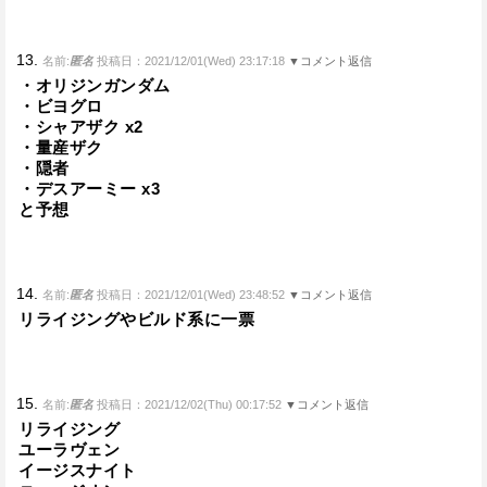
13.
名前:
匿名
投稿日：2021/12/01(Wed) 23:17:18
▼コメント返信
・オリジンガンダム
・ビヨグロ
・シャアザク x2
・量産ザク
・隠者
・デスアーミー x3
と予想
14.
名前:
匿名
投稿日：2021/12/01(Wed) 23:48:52
▼コメント返信
リライジングやビルド系に一票
15.
名前:
匿名
投稿日：2021/12/02(Thu) 00:17:52
▼コメント返信
リライジング
ユーラヴェン
イージスナイト