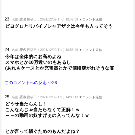
23.
名前:
匿名
投稿日：2021/12/02(Thu) 10:47:59
▼コメント返信
ビヨグロとリバイブシャアザクは今年も入ってそう
24.
名前:
匿名
投稿日：2021/12/02(Thu) 10:56:49
▼コメント返信
今年は全体的にお高めよね
スマホとか10万近いのもあるし
(あれもケースとか充電器とかで値段稼がれそうな闇
このコメントへの反応:※26
25.
名前:
匿名
投稿日：2021/12/02(Thu) 14:09:13
▼コメント返信
どうせ当たらんし！
こんなんじゃ当たらなくて正解！ｗ
～～の動画の奴すげぇの入ってんな！ｗ
とか言って騒ぐためのもんだよね？