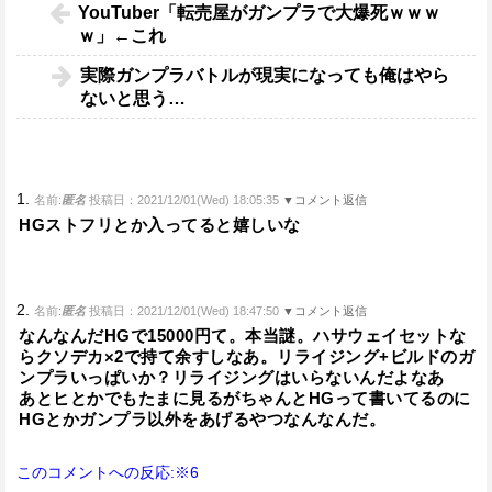
YouTuber「転売屋がガンプラで大爆死ｗｗｗ
ｗ」←これ
実際ガンプラバトルが現実になっても俺はやら
ないと思う…
1.
名前:
匿名
投稿日：2021/12/01(Wed) 18:05:35
▼コメント返信
HGストフリとか入ってると嬉しいな
2.
名前:
匿名
投稿日：2021/12/01(Wed) 18:47:50
▼コメント返信
なんなんだHGで15000円て。本当謎。ハサウェイセットな
らクソデカ×2で持て余すしなあ。リライジング+ビルドのガ
ンプラいっぱいか？リライジングはいらないんだよなあ
あとヒとかでもたまに見るがちゃんとHGって書いてるのに
HGとかガンプラ以外をあげるやつなんなんだ。
このコメントへの反応:※6