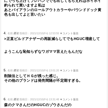
にでっち上げてプレバンででも出してもらえればホイホイ
釣られて買いますよ私は
あとバイアランのロールアウトカラーやバウンドドック黄
色も出してよと言いたい
4.
名前:
匿名
投稿日：2021/12/10(Fri) 12:53:55
▼コメント返信
>正直ビルドアナザーの再販減らしてでもHGUC増産して
ようこんな恥知らずなワガママ言えたもんだな
5.
名前:
匿名
投稿日：2021/12/10(Fri) 13:01:20
▼コメント返信
削除法としてＨＧが残った感じ。
その他のブランドは発売間隔が不定期すぎる。
6.
名前:
匿名
投稿日：2021/12/10(Fri) 13:31:48
▼コメント返信
森のクマさんだのHGUCのゾウさんだの