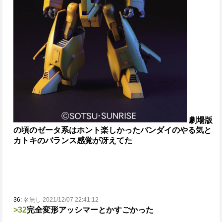
劇場版
の頃のゼータ系はホント楽しかった
バンダイのやる気と
カトキのバランス感覚が冴えてた
36:
名無し 2021/12/07 22:41:12
>32
完全変形アッシマーとかすごかった