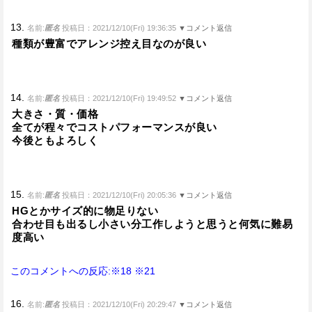
13.
名前:
匿名
投稿日：2021/12/10(Fri) 19:36:35
▼コメント返信
種類が豊富でアレンジ控え目なのが良い
14.
名前:
匿名
投稿日：2021/12/10(Fri) 19:49:52
▼コメント返信
大きさ・質・価格
全てが程々でコストパフォーマンスが良い
今後ともよろしく
15.
名前:
匿名
投稿日：2021/12/10(Fri) 20:05:36
▼コメント返信
HGとかサイズ的に物足りない
合わせ目も出るし小さい分工作しようと思うと何気に難易
度高い
このコメントへの反応:※18
※21
16.
名前:
匿名
投稿日：2021/12/10(Fri) 20:29:47
▼コメント返信