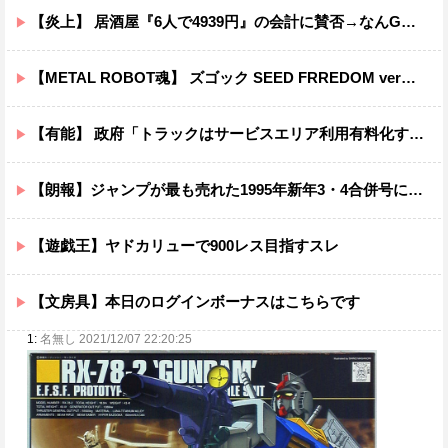
【炎上】 居酒屋『6人で4939円』の会計に賛否→なんG民の投票結果が笑えるｗｗｗ
【METAL ROBOT魂】 ズゴック SEED FRREDOM ver明日予約開始！！キャバリアーとあわせて４万か…
【有能】 政府「トラックはサービスエリア利用有料化すればサボらず走るし流問題解決じゃね？」
【朗報】ジャンプが最も売れた1995年新年3・4合併号に載ってる作品がこちらｗｗｗｗ
【遊戯王】ヤドカリューで900レス目指すスレ
【文房具】本日のログインボーナスはこちらです
1:
名無し 2021/12/07 22:20:25