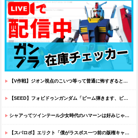
【V作戦】ジオン視点のこいつ等って普通に怖すぎると思う…
【SEED】フォビドゥンガンダム「ビーム弾きます、ビーム曲げられます、空飛びます」←二世代目でこれ出来るのおかしいだろ
シャアってツインテール少女時代のハマーンは好みじゃなかったの？
【スパロボ】エリクト「僕がラスボス一つ前の版権キャラ最後の敵ってちょっと荷が重すぎない？」