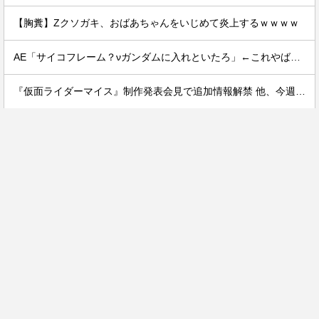
【胸糞】Zクソガキ、おばあちゃんをいじめて炎上するｗｗｗｗ
AE「サイコフレーム？νガンダムに入れといたろ」←これやばいだろ
『仮面ライダーマイス』制作発表会見で追加情報解禁 他、今週の備忘録（2026/7/31～2026/8/6）