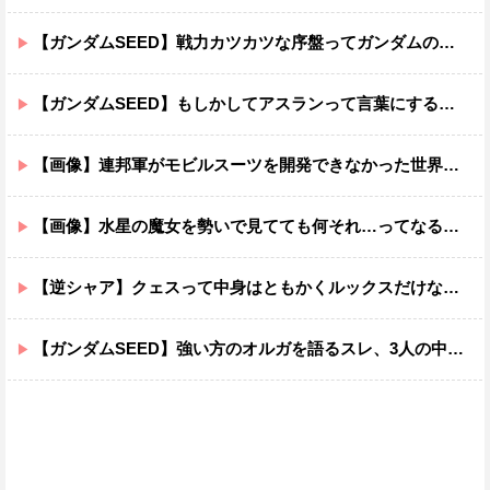
【ガンダムSEED】戦力カツカツな序盤ってガンダムの中だと割と珍しい気がする
【ガンダムSEED】もしかしてアスランって言葉にするのが下手なだけでめっちゃいい人なのでは？
【画像】連邦軍がモビルスーツを開発できなかった世界線のガンダムｗｗｗｗｗｗｗ
【画像】水星の魔女を勢いで見てても何それ…ってなる部分ｗｗｗｗｗｗｗｗ
【逆シャア】クェスって中身はともかくルックスだけなら最高だな
【ガンダムSEED】強い方のオルガを語るスレ、3人の中でも強化は一番されてない方