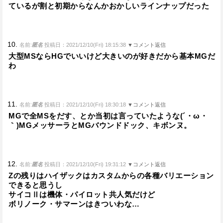
ているが割と初期からなんかおかしいラインナップだった
10.
名前:
匿名
投稿日：2021/12/10(Fri) 18:15:38
▼コメント返信
大型MSならHGでいいけど大きいのが好きだから基本MGだ
わ
11.
名前:
匿名
投稿日：2021/12/10(Fri) 18:30:18
▼コメント返信
MGで全MSをだす、とか当初は言っていたような(´・ω・
｀)MGメッサーラとMGバウンドドック、キボンヌ。
12.
名前:
匿名
投稿日：2021/12/10(Fri) 19:31:12
▼コメント返信
Zの残りはハイザックはカスタムからの各種バリエーション
できると思うし
サイコⅡは機体・パイロット共人気だけど
ボリノーク・サマーンはきついわな…