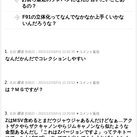
るの？
F91の立体化ってなんでなかなか上手くいかな
いんだろうな？
1.
名前:
匿名
投稿日：2021/12/10(Fri) 12:02:35
▼コメント返信
なんだかんだでコレクションしやすい
2.
名前:
匿名
投稿日：2021/12/10(Fri) 12:19:53
▼コメント返信
は？ＭＧですが？
3.
名前:
匿名
投稿日：2021/12/10(Fri) 12:20:58
▼コメント返信
ZはMSV含めるとまだウジャウジャあるんだけどなぁ…アク
トザクやらザクキャノンやらジムキャノンなら似たような
金型あるんだし「これはZバージョンですよ」ってテキトー