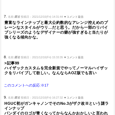
7.
名前:
匿名
投稿日：2021/12/10(Fri) 14:31:44
▼コメント返信
豊富なラインナップと最大公約数的なアレンジ控えめのプ
レーンなスタイルがウリ…だと思う。だから一部のリバイ
ブシリーズのようなデザイナーの癖が強すぎると当たりが
強くなる傾向かな。
8.
名前:
匿名
投稿日：2021/12/10(Fri) 15:33:35
▼コメント返信
>記事99
ハイザックカスタムを完全新規でやってノーマルハイザッ
クをリバイブして欲しい。なんならAOZ版でも言い
このコメントへの反応:※17
9.
名前:
匿名
投稿日：2021/12/10(Fri) 16:27:32
▼コメント返信
HGUC初がガンキャノンでそのNo.3がザク改Ⅲという謎ラ
インナップ
バンダイのロゴが青くなってからなんかおかしいと言われ