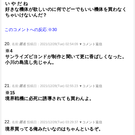
い や だ ね
好きな機体が欲しいのに何でどーでもいい機体を買わなく
ちゃいけないんだ？
このコメントへの反応:※30
20.
名前:
匿名
投稿日：2021/12/28(Tue) 02:54:09
▼コメント返信
※4
サンライズビヨンドが制作と聞いて更に香ばしくなった。
小川の島流し先じゃん。
21.
名前:
匿名
投稿日：2021/12/28(Tue) 02:55:23
▼コメント返信
※15
境界戦機に必死に誘導されても買わんよ。
22.
名前:
匿名
投稿日：2021/12/28(Tue) 03:29:37
▼コメント返信
境界買ってる俺みたいなのはちゃんといるぞ。