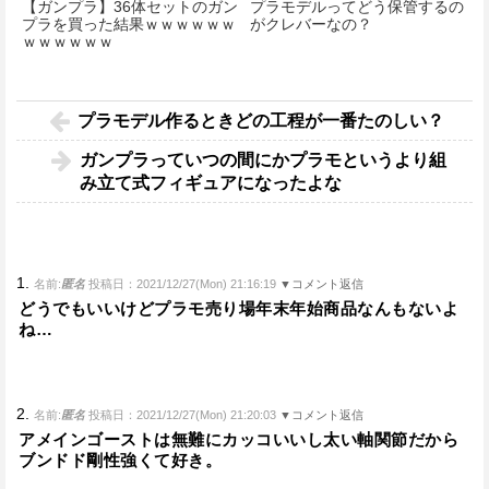
【ガンプラ】36体セットのガン
プラモデルってどう保管するの
プラを買った結果ｗｗｗｗｗｗ
がクレバーなの？
ｗｗｗｗｗｗ
プラモデル作るときどの工程が一番たのしい？
ガンプラっていつの間にかプラモというより組
み立て式フィギュアになったよな
1.
名前:
匿名
投稿日：2021/12/27(Mon) 21:16:19
▼コメント返信
どうでもいいけどプラモ売り場年末年始商品なんもないよ
ね…
2.
名前:
匿名
投稿日：2021/12/27(Mon) 21:20:03
▼コメント返信
アメインゴーストは無難にカッコいいし太い軸関節だから
ブンドド剛性強くて好き。