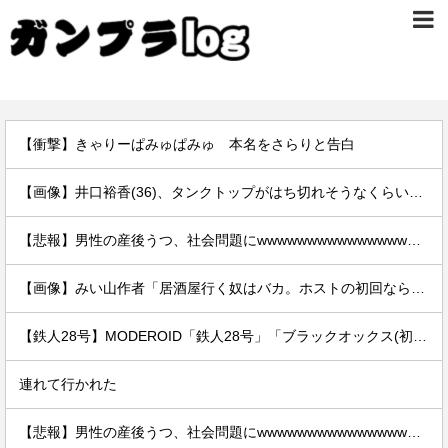
【衝撃】きゃりーぱみゅぱみゅ 本名をさらりと告白
【画像】井口裕香(36)、タンクトップがはち切れそうなくらいデカイｗｗｗｗｗｗｗｗｗｗｗ
【悲報】男性の産後うつ、社会問題にwwwwwwwwwwwwwwwwww
【画像】みい山作者「居酒屋行く奴はバカ。ホストの初回なら居酒屋より安く飲めてイケメンにチヤホヤされる」
【鉄人28号】MODEROID「鉄人28号」「ブラックオックス(初代鉄人版)」プラモデル【再販予約開始】
連れて行かれた
【悲報】男性の産後うつ、社会問題にwwwwwwwwwwwwwwwwww