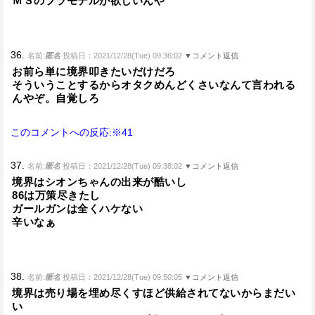
ＭＳのプラモデルが欲しいんや
36.
名前:
匿名
投稿日：2021/12/28(Tue) 09:36:02
▼コメント返信
お前ら単に境界叩きたいだけだろ
そういうことするからオタクめんどくさいなんて言われる
んやぞ。自覚しろ
このコメントへの反応:※41
37.
名前:
匿名
投稿日：2021/12/28(Tue) 09:38:02
▼コメント返信
境界はシオンちゃんの出来が酷いし
86は万策尽きたし
ガールガンは全くハケない
辛いなぁ
38.
名前:
匿名
投稿日：2021/12/28(Tue) 09:50:05
▼コメント返信
境界は売り場を埋め尽くすほど供給されてないからまだい
い