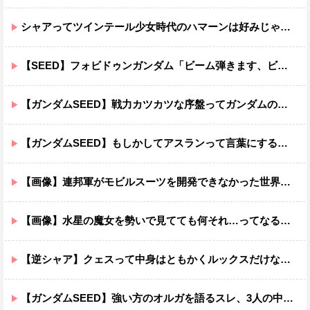
シャアってツインテール少女時代のハマーンは好みじゃなかったの？
【SEED】フォビドゥンガンダム「ビーム弾きます、ビーム曲げられます、空飛びます」←二世代目でこれ出来るのおかしいだろ
【ガンダムSEED】戦力カツカツな序盤ってガンダムの中だと割と珍しい気がする
【ガンダムSEED】もしかしてアスランって言葉にするのが下手なだけでめっちゃいい人なのでは？
【画像】連邦軍がモビルスーツを開発できなかった世界線のガンダムｗｗｗｗｗｗｗ
【画像】水星の魔女を勢いで見てても何それ…ってなる部分ｗｗｗｗｗｗｗｗ
【逆シャア】クェスって中身はともかくルックスだけなら最高だな
【ガンダムSEED】強い方のオルガを語るスレ、3人の中でも強化は一番されてない方