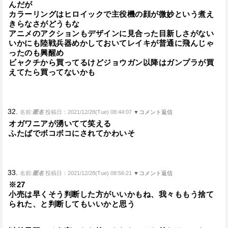
んだが
カラーリングはヒロイックで主役機の顔が微妙という煮え
きらなさがどうもな
アニメのアクションもデザインに見合った目新しさがない
いかにも陸戦兵器めかしておいてレイキが普通に飛んじゃ
ったのも興醒め
ビャクチから買ってるけどジョウガン以降はガンプラが買
えてたら買ってないかも
32.
名前:
匿名
投稿日：2021/12/28(Tue) 08:44:07
▼コメント返信
オガワニアが湧いてて笑える
ふたばでボコボコにされてかわいそ
33.
名前:
匿名
投稿日：2021/12/28(Tue) 08:56:21
▼コメント返信
※27
小売は早くそう判断した方がいいかもね、我々ももう捨て
られた、と判断してもいいかと思う