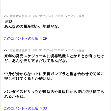
26.
名前:
匿名
投稿日：2021/12/28(Tue) 07:00:38
▼コメント返信
※12
あんなのの量産型か、地獄だな。
このコメントへの反応:※29
27.
名前:
匿名
投稿日：2021/12/28(Tue) 07:05:05
▼コメント返信
来年の発売スケジュールに境界戦機ＡとかＢとか有ったけ
ど、あんな売り方まだしてるんだな。
中身が分からない上に実質ガンプラと抱き合わせで問屋に
押し付けてくるとか酷い話。
バンダイスピリッツが模型店や量販店から逆に切り捨てら
れるかもね。
このコメントへの反応:※33