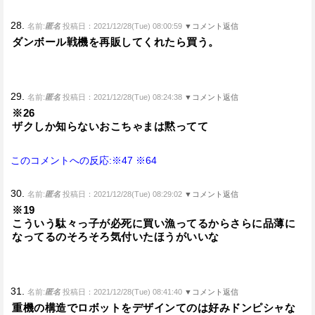
28.
名前:
匿名
投稿日：2021/12/28(Tue) 08:00:59
▼コメント返信
ダンボール戦機を再販してくれたら買う。
29.
名前:
匿名
投稿日：2021/12/28(Tue) 08:24:38
▼コメント返信
※26
ザクしか知らないおこちゃまは黙ってて
このコメントへの反応:※47
※64
30.
名前:
匿名
投稿日：2021/12/28(Tue) 08:29:02
▼コメント返信
※19
こういう駄々っ子が必死に買い漁ってるからさらに品薄に
なってるのそろそろ気付いたほうがいいな
31.
名前:
匿名
投稿日：2021/12/28(Tue) 08:41:40
▼コメント返信
重機の構造でロボットをデザインてのは好みドンピシャな