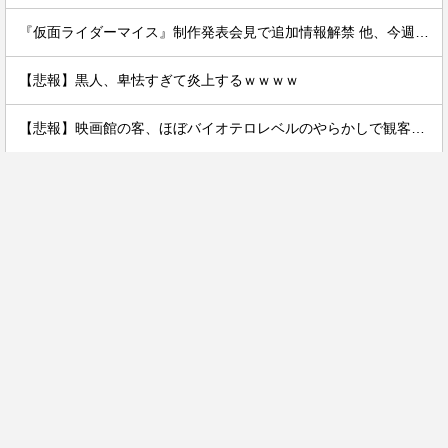
『仮面ライダーマイス』制作発表会見で追加情報解禁 他、今週の備忘録（2026/7/31～2026/8/6）
【悲報】黒人、卑怯すぎて炎上するｗｗｗｗ
【悲報】映画館の客、ほぼバイオテロレベルのやらかしで観客が避難する事態にｗｗｗｗ