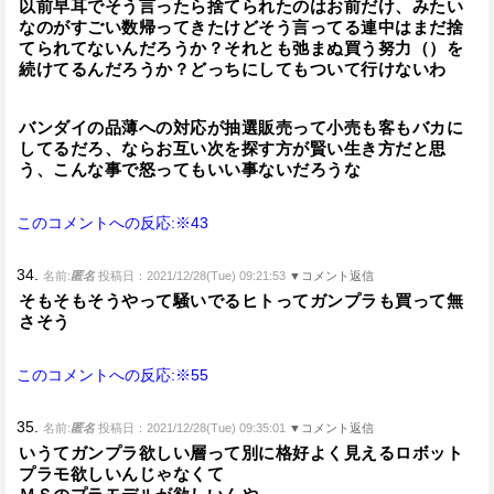
以前早耳でそう言ったら捨てられたのはお前だけ、みたい
なのがすごい数帰ってきたけどそう言ってる連中はまだ捨
てられてないんだろうか？それとも弛まぬ買う努力（）を
続けてるんだろうか？どっちにしてもついて行けないわ
バンダイの品薄への対応が抽選販売って小売も客もバカに
してるだろ、ならお互い次を探す方が賢い生き方だと思
う、こんな事で怒ってもいい事ないだろうな
このコメントへの反応:※43
34.
名前:
匿名
投稿日：2021/12/28(Tue) 09:21:53
▼コメント返信
そもそもそうやって騒いでるヒトってガンプラも買って無
さそう
このコメントへの反応:※55
35.
名前:
匿名
投稿日：2021/12/28(Tue) 09:35:01
▼コメント返信
いうてガンプラ欲しい層って別に格好よく見えるロボット
プラモ欲しいんじゃなくて