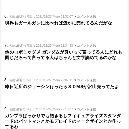
6.
名前:
匿名
投稿日：2021/12/27(Mon) 21:32:07
▼コメント返信
境界もガールガンに比べれば遥かに売れてるんだがな
7.
名前:
匿名
投稿日：2021/12/27(Mon) 21:34:33
▼コメント返信
他のロボじゃダメ ガンダムが良いって言ってる人にどれも
同じだろって言ってる人はちゃんと文字読めてるのかな
8.
名前:
匿名
投稿日：2021/12/27(Mon) 22:07:11
▼コメント返信
昨日近所のジョーシン行ったら３０MSが沢山売ってたよ
9.
名前:
匿名
投稿日：2021/12/27(Mon) 22:10:37
▼コメント返信
ガンプラばっかりでも飽きるしフィギュアライズスタンダ
ードのバットマンとかモデロイドのマークザインとか作っ
てるわ