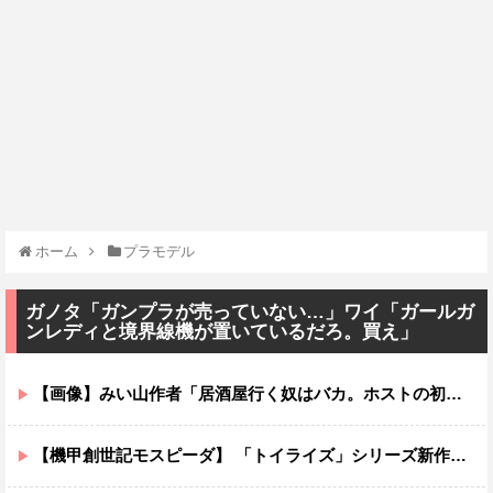
ホーム
プラモデル
ガノタ「ガンプラが売っていない…」ワイ「ガールガ
ンレディと境界線機が置いているだろ。買え」
【画像】みい山作者「居酒屋行く奴はバカ。ホストの初回なら居酒屋より安く飲めてイケメンにチヤホヤされる」
【機甲創世記モスピーダ】 「トイライズ」シリーズ新作【明日予約開始】