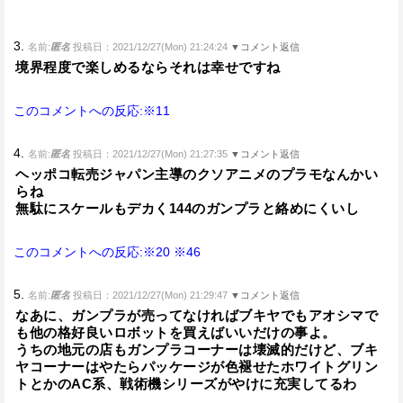
3.
名前:
匿名
投稿日：2021/12/27(Mon) 21:24:24
▼コメント返信
境界程度で楽しめるならそれは幸せですね
このコメントへの反応:※11
4.
名前:
匿名
投稿日：2021/12/27(Mon) 21:27:35
▼コメント返信
ヘッポコ転売ジャパン主導のクソアニメのプラモなんかい
らね
無駄にスケールもデカく144のガンプラと絡めにくいし
このコメントへの反応:※20
※46
5.
名前:
匿名
投稿日：2021/12/27(Mon) 21:29:47
▼コメント返信
なあに、ガンプラが売ってなければブキヤでもアオシマで
も他の格好良いロボットを買えばいいだけの事よ。
うちの地元の店もガンプラコーナーは壊滅的だけど、ブキ
ヤコーナーはやたらパッケージが色褪せたホワイトグリン
トとかのAC系、戦術機シリーズがやけに充実してるわ