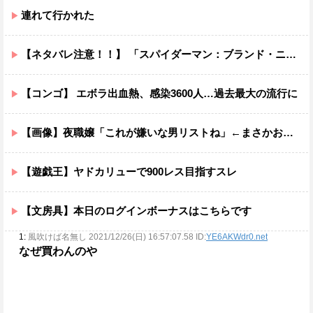
連れて行かれた
【ネタバレ注意！！】 「スパイダーマン：ブランド・ニュー・デイ」にも出てきたけどあの組織潰した方がいいだろ…
【コンゴ】 エボラ出血熱、感染3600人…過去最大の流行に
【画像】夜職嬢「これが嫌いな男リストね」←まさかお前らは当てはまってはあるまいな？ｗｗｗｗ
【遊戯王】ヤドカリューで900レス目指すスレ
【文房具】本日のログインボーナスはこちらです
1:
風吹けば名無し 2021/12/26(日) 16:57:07.58 ID:
YE6AKWdr0.net
なぜ買わんのや