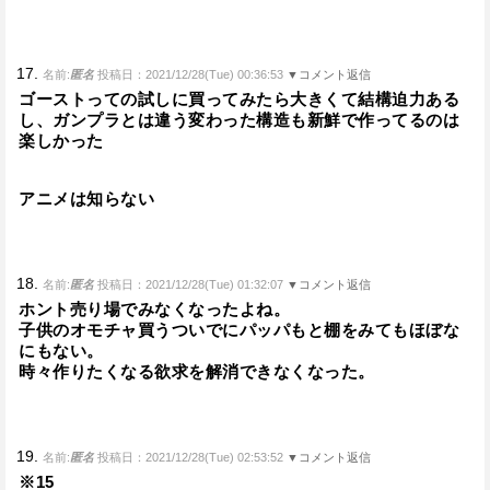
17.
名前:
匿名
投稿日：2021/12/28(Tue) 00:36:53
▼コメント返信
ゴーストっての試しに買ってみたら大きくて結構迫力ある
し、ガンプラとは違う変わった構造も新鮮で作ってるのは
楽しかった
アニメは知らない
18.
名前:
匿名
投稿日：2021/12/28(Tue) 01:32:07
▼コメント返信
ホント売り場でみなくなったよね。
子供のオモチャ買うついでにパッパもと棚をみてもほぼな
にもない。
時々作りたくなる欲求を解消できなくなった。
19.
名前:
匿名
投稿日：2021/12/28(Tue) 02:53:52
▼コメント返信
※15