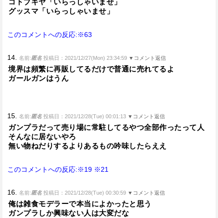
コトブキヤ「いらっしゃいませ」
グッスマ「いらっしゃいませ」
このコメントへの反応:※63
14.
名前:
匿名
投稿日：2021/12/27(Mon) 23:34:59
▼コメント返信
境界は頻繁に再販してるだけで普通に売れてるよ
ガールガンはうん
15.
名前:
匿名
投稿日：2021/12/28(Tue) 00:01:13
▼コメント返信
ガンプラだって売り場に常駐してるやつ全部作ったって人
そんなに居ないやろ
無い物ねだりするよりあるもの吟味したらええ
このコメントへの反応:※19
※21
16.
名前:
匿名
投稿日：2021/12/28(Tue) 00:30:59
▼コメント返信
俺は雑食モデラーで本当によかったと思う
ガンプラしか興味ない人は大変だな