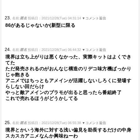
23.
名前:
匿名
投稿日：2021/12/28(Tue) 04:31:14
▼コメント返信
86があるじゃないか(新型に限る
24.
名前:
匿名
投稿日：2021/12/28(Tue) 06:44:32
▼コメント返信
境界は立ち上がりは悪くなかった、実際キットはよくでき
てた
ただ発売されるのがおんなじ構造のリデコ味方機ばっかり
じゃ飽きる
アニメではちっともアメインが活躍しないしろくに登場す
らしない回だらけ
やっと敵アメインのプラモが出ると思ったら番組終了
これで売れるほうがどうかしてる
25.
名前:
匿名
投稿日：2021/12/28(Tue) 06:55:38
▼コメント返信
境界とかいう海外に対する浅い偏見を助長するだけの中身
スカスカアニメなんか興味ねーわ