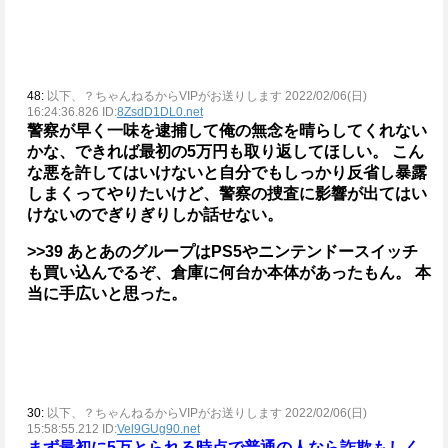
48:
以下、？ちゃんねるからVIPがお送りします 2022/02/06(日)
16:24:36.826 ID:
8ZsdD1DL0.net
警察が早く一味を逮捕して俺の無念を晴らしてくれない
かな、できれば最初の5万円も取り返してほしい。
こん
な悪を許してはいけないと自分でもしっかり反省し暴露
しまくってやりたいけど、警察の捜査に影響が出てはい
けないのでぎりぎりしか話せない。
>>39
あとあのグループはPS5やニンテンドースイッチ
も買い込んでるぞ、倉庫に何台か本体があったもん。
本
当に手広いと思った。
30:
以下、？ちゃんねるからVIPがお送りします 2022/02/06(日)
15:58:55.212 ID:
Vel9GUg90.net
まず最初に5万とられる時点で普通の人なら詐欺もしく