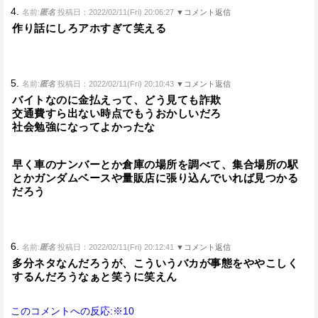
4.
名前:
匿名
投稿日：2022/02/11(Fri) 20:06:27
▼コメント返信
作り話にしろアホすぎて笑える
5.
名前:
匿名
投稿日：2022/02/11(Fri) 20:10:43
▼コメント返信
バイトなのに金払えって、どう見ても詐欺
交通費すら出ない時点でもうおかしいだろ
社会勉強になってよかったな
早く車のナンバーとか倉庫の場所を調べて、集合場所の駅
とかガンダムベースや量販店に張り込んでいれば見つかる
だろう
6.
名前:
匿名
投稿日：2022/02/11(Fri) 20:12:41
▼コメント返信
多分ネタなんだろうが、こういうバカが事態をややこしく
するんだろうなぁと笑うに笑えん
このコメントへの反応:※10