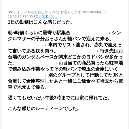
35:
以下、？ちゃんねるからVIPがお送りします 2022/02/06(日)
16:05:32.372 ID:
8ZsdD1DL0.net
1日の勤務はこんな感じだった。
朝5時前くらいに最寄り駅集合
↓
シン
グルマザーの子分おっさんが軽バンで迎えに来る。
↓
車内でリスト渡され、赤丸で狙えっ
て書いてある奴を買う。
↓
行き先はお
台場のガンダムベースか関東どこかのヨドバシが多かっ
た。
↓
お目当ての商品買ったら駐車場
で積み込み作業やってその軽バンで埼玉の倉庫にいく
↓
別のグループとして行動してたJKと
合流して倉庫整理したあと一緒にご飯食べて埼玉から電
車で地元まで帰る。
遅くてもだいたい午後3時までには家に帰れてた。
こんな感じのルーティーンでした。