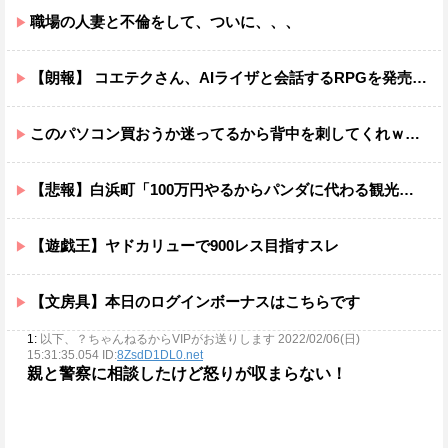
職場の人妻と不倫をして、ついに、、、
【朗報】 コエテクさん、AIライザと会話するRPGを発売ｗｗｗｗｗｗｗｗｗｗｗｗ
このパソコン買おうか迷ってるから背中を刺してくれｗｗｗ
【悲報】白浜町「100万円やるからパンダに代わる観光資源考えてくれ」
【遊戯王】ヤドカリューで900レス目指すスレ
【文房具】本日のログインボーナスはこちらです
1:
以下、？ちゃんねるからVIPがお送りします 2022/02/06(日)
15:31:35.054 ID:
8ZsdD1DL0.net
親と警察に相談したけど怒りが収まらない！