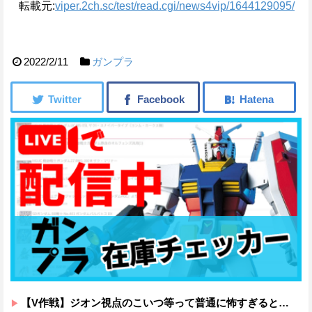
転載元:
viper.2ch.sc/test/read.cgi/news4vip/1644129095/
2022/2/11
ガンプラ
【V作戦】ジオン視点のこいつ等って普通に怖すぎると思う…