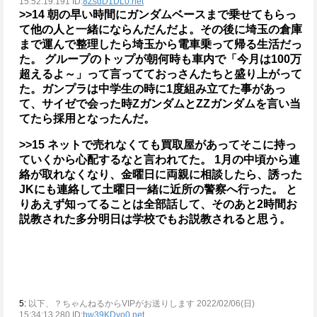
15:52:19.191 ID:
8ZsdD1DL0.net
>>14
朝の早い時間にガンダムベースまで乗せてもらっ
て他の人と一緒にならんだんだよ。その後に埼玉の倉庫
まで運んで整理したら埼玉から電車乗って帰る生活だっ
た。
グループのトップが朝何時も車内で「今月は100万
超えるよ～」って言ってておっさんたちと盛り上がって
た。ガンプラは中学生の時に1度組み立てた事があっ
て、サイゼで会った時ZガンダムとZZガンダムを言い当
てたら採用となったんだ。
>>15
ネットで売れなくても買取屋があってそこに持っ
ていくから心配するなと言われてた。
1月の中頃から連
絡が取れなくなり、金曜日に両親に相談したら、誘った
JKにも連絡して土曜日一緒に近所の警察へ行った。
と
りあえず知ってることは全部話して、そのあと2時間お
説教された多分明日は学校でもお説教されると思う。
5:
以下、？ちゃんねるからVIPがお送りします 2022/02/06(日)
15:34:13.280 ID:
bw39KDyo0.net