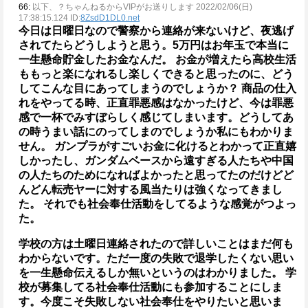
66:
以下、？ちゃんねるからVIPがお送りします 2022/02/06(日)
17:38:15.124 ID:
8ZsdD1DL0.net
今日は日曜日なので警察から連絡が来ないけど、夜逃げ
されてたらどうしようと思う。5万円はお年玉で本当に
一生懸命貯金したお金なんだ。
お金が増えたら高校生活
ももっと楽になれるし楽しくできると思ったのに、どう
してこんな目にあってしまうのでしょうか？
商品の仕入
れをやってる時、正直罪悪感はなかったけど、今は罪悪
感で一杯でみすぼらしく感じてしまいます。どうしてあ
の時うまい話にのってしまのでしょうか私にもわかりま
せん。
ガンプラがすごいお金に化けるとわかって正直嬉
しかったし、ガンダムベースから遠すぎる人たちや中国
の人たちのためになればよかったと思ってたのだけどど
んどん転売ヤーに対する風当たりは強くなってきまし
た。
それでも社会奉仕活動をしてるような感覚がつよっ
た。
学校の方は土曜日連絡されたので詳しいことはまだ何も
わからないです。ただ一度の失敗で退学したくない思い
を一生懸命伝えるしか無いというのはわかりました。
学
校が募集してる社会奉仕活動にも参加することにしま
す。今度こそ失敗しない社会奉仕をやりたいと思いま