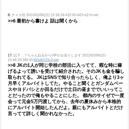
8:
チャカ坊 2022/02/06(日) 15:36:29.435 ID:ixlO+sZ+0.net
>>6
最初から書けよ
話は聞くから
17:
以下、？ちゃんねるからVIPがお送りします 2022/02/06(日)
15:46:20.385 ID:
8ZsdD1DL0.net
>>8
JKの1人が同じ学校の部活に入ってて、暇な時に稼
げるよって誘いを受けて紹介された。そのJKも金を騙し
取られてる。
JKはSNSで知り合ったらしく、俺より3ヶ
月早くアルバイトしてた。やること聞くとガンダムベー
スやヨドバシとか回るだけで土日の昼まででいいってこ
とだったので俺もやることにした。
都内のサイゼで一度
会って元金5万円渡してから、去年の夏休みから本格的
にアルバイト開始したんだよ。親にもアルバイトとだけ
言ってて詳しく聞かれなかった。