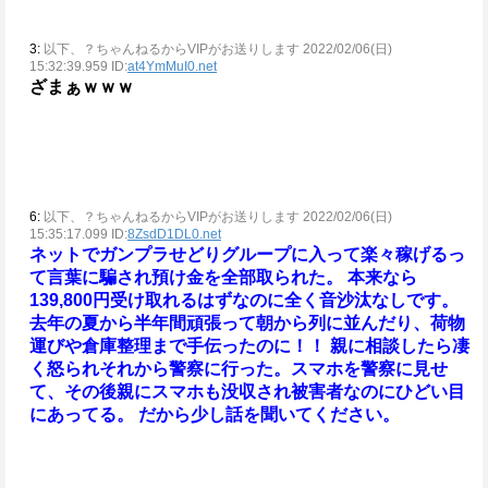
3:
以下、？ちゃんねるからVIPがお送りします 2022/02/06(日)
15:32:39.959 ID:
at4YmMuI0.net
ざまぁｗｗｗ
6:
以下、？ちゃんねるからVIPがお送りします 2022/02/06(日)
15:35:17.099 ID:
8ZsdD1DL0.net
ネットでガンプラせどりグループに入って楽々稼げるっ
て言葉に騙され預け金を全部取られた。
本来なら
139,800円受け取れるはずなのに全く音沙汰なしです。
去年の夏から半年間頑張って朝から列に並んだり、荷物
運びや倉庫整理まで手伝ったのに！！
親に相談したら凄
く怒られそれから警察に行った。スマホを警察に見せ
て、その後親にスマホも没収され被害者なのにひどい目
にあってる。
だから少し話を聞いてください。