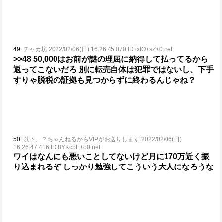
49:
チャカ坊 2022/02/06(日) 16:26:45.070 ID:ixlO+sZ+0.net
>>48
50,000はお前が謎の理屈に納得して払ってるから
返ってこないだろ
別に転売自体は犯罪ではないし、下手
すりゃ脱税の証拠も見つからずに終わるんじゃね？
50:
以下、？ちゃんねるからVIPがお送りします 2022/02/06(日)
16:26:47.416 ID:8YKcbE+o0.net
ワイはなんにも悪いことしてないけど月に170万近く振
り込まれるぞ
しっかり勉強してこういう大人になろうな