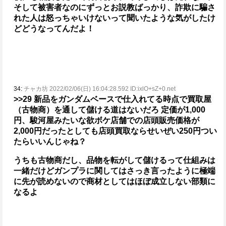
そして被害者なのにずっとお説教ばっかり、詐欺に騙さ
れた人は怒っちゃいけないって聞いたような気がしたけ
どどうなってんだよ！
34:
チャカ坊 2022/02/06(日) 16:04:28.592 ID:ixlO+sZ+0.net
>>29
新品をガンダムベースで仕入れてる時点で買取屋
（古物商）を通して儲ける道はないだろ
定価が1,000
円、駿河屋みたいな欲ボケ店舗での店頭販売価格が
2,000円だったとしても店頭買取ならせいぜい250円つい
たらいいんじゃね？
うちも古物商だし、品物を転がして儲けるって仕組みは
一緒だけどガンプラに関してはさっき言ったように極端
に先が読めないので商材としてはほぼ成立しない部類に
なるよ