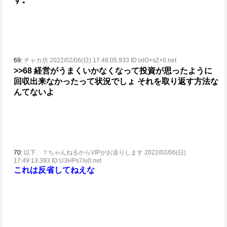
69:
チャカ坊 2022/02/06(日) 17:48:05.933 ID:ixlO+sZ+0.net
>>68
経営がうまくいかなくなって投資が思ったように
回収出来なかったって状況でしょ
それを取り返す方法な
んてないよ
70:
以下、？ちゃんねるからVIPがお送りします 2022/02/06(日)
17:49:13.393 ID:U3HPs7/u0.net
これは反省してねえな