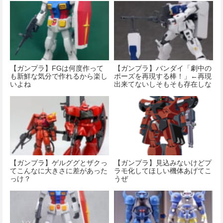
【ガンプラ】FGは何度作って
【ガンプラ】バンダイ「劇中の
も新鮮な気分で作れるから楽し
ポーズを再現する棒！」←再現
いよね
出来てないしそもそも存在しな
いポーズ
【ガンプラ】ゲルググとザクっ
【ガンプラ】見込みないけどプ
てこんなに大きさに差があった
ラモ化してほしい機体あげてこ
っけ？
うぜ