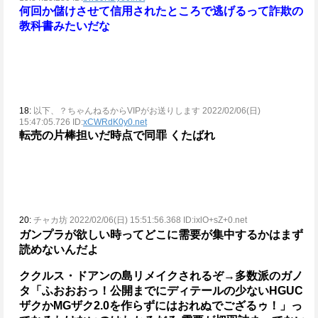
何回か儲けさせて信用されたところで逃げるって詐欺の
教科書みたいだな
18:
以下、？ちゃんねるからVIPがお送りします 2022/02/06(日)
15:47:05.726 ID:
xCWRdK0y0.net
転売の片棒担いだ時点で同罪
くたばれ
20:
チャカ坊 2022/02/06(日) 15:51:56.368 ID:ixlO+sZ+0.net
ガンプラが欲しい時ってどこに需要が集中するかはまず
読めないんだよ
ククルス・ドアンの島リメイクされるぞ→多数派のガノ
タ「ふおおおっ！公開までにディテールの少ないHGUC
ザクかMGザク2.0を作らずにはおれぬでござるゥ！」っ