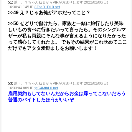
51:
以下、？ちゃんねるからVIPがお送りします 2022/02/06(日)
16:30:41.145 ID:
8ZsdD1DL0.net
>>49
え？じゃあ俺がアホだってこと？
>>50
せどりで儲けたら、家族と一緒に旅行したり美味
しいもの食べに行きたいって言ったら。そのシングルマ
ザーが私も両親にそんな事が言えるようになりたかった
って感心してくれたよ。
でもその結果がこれせめてここ
だけでもアタタ愛励ましをお願いします！
53:
以下、？ちゃんねるからVIPがお送りします 2022/02/06(日)
16:33:04.889 ID:
fgG4MfbL0.net
雇用契約もしてないんだからお金は帰ってこないだろう
普通のバイトしたほうがいいぞ