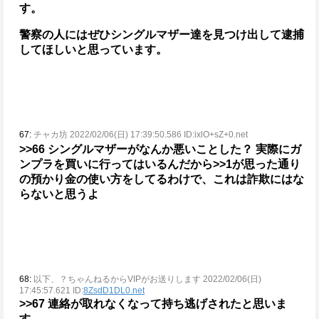
す。
警察の人にはぜひシングルマザー達を見つけ出して逮捕
してほしいと思っています。
67:
チャカ坊 2022/02/06(日) 17:39:50.586 ID:ixlO+sZ+0.net
>>66
シングルマザーがなんか悪いことした？
実際にガ
ンプラを買いに行ってはいるんだから
>>1
が思った通り
の預かり金の使い方をしてるわけで、これは詐欺にはな
らないと思うよ
68:
以下、？ちゃんねるからVIPがお送りします 2022/02/06(日)
17:45:57.621 ID:
8ZsdD1DL0.net
>>67
連絡が取れなくなって持ち逃げされたと思いま
す。