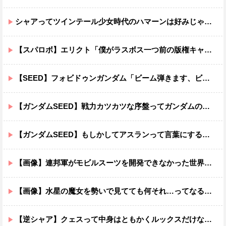
シャアってツインテール少女時代のハマーンは好みじゃなかったの？
【スパロボ】エリクト「僕がラスボス一つ前の版権キャラ最後の敵ってちょっと荷が重すぎない？」
【SEED】フォビドゥンガンダム「ビーム弾きます、ビーム曲げられます、空飛びます」←二世代目でこれ出来るのおかしいだろ
【ガンダムSEED】戦力カツカツな序盤ってガンダムの中だと割と珍しい気がする
【ガンダムSEED】もしかしてアスランって言葉にするのが下手なだけでめっちゃいい人なのでは？
【画像】連邦軍がモビルスーツを開発できなかった世界線のガンダムｗｗｗｗｗｗｗ
【画像】水星の魔女を勢いで見てても何それ…ってなる部分ｗｗｗｗｗｗｗｗ
【逆シャア】クェスって中身はともかくルックスだけなら最高だな