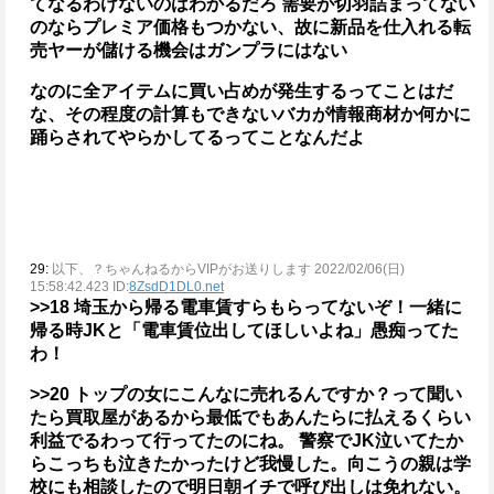
てなるわけないのはわかるだろ
需要が切羽詰まってない
のならプレミア価格もつかない、故に新品を仕入れる転
売ヤーが儲ける機会はガンプラにはない
なのに全アイテムに買い占めが発生するってことはだ
な、その程度の計算もできないバカが情報商材か何かに
踊らされてやらかしてるってことなんだよ
29:
以下、？ちゃんねるからVIPがお送りします 2022/02/06(日)
15:58:42.423 ID:
8ZsdD1DL0.net
>>18
埼玉から帰る電車賃すらもらってないぞ！一緒に
帰る時JKと「電車賃位出してほしいよね」愚痴ってた
わ！
>>20
トップの女にこんなに売れるんですか？って聞い
たら買取屋があるから最低でもあんたらに払えるくらい
利益でるわって行ってたのにね。
警察でJK泣いてたか
らこっちも泣きたかったけど我慢した。向こうの親は学
校にも相談したので明日朝イチで呼び出しは免れない。