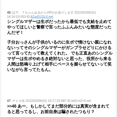
46:
以下、？ちゃんねるからVIPがお送りします 2022/02/06(日)
16:16:10.053 ID:
8ZsdD1DL0.net
シングルマザーは生ポだったから最低でも支給を止めて
やってほしいと警察で言ったふふんみたいな態度だった
んだぞ！
子分おっさんが子供がいるのに生ポで情けない親になれ
ないってそのシングルマザーがガンプラせどりにかける
って言ってたって教えてくれた。
でも正直あのシングル
マザーは生ポやめるき絶対ないと思った、役所から来る
人間は怒鳴り上げて相手にペースを握らせてないって笑
いながら言ってたもん。
47:
チャカ坊 2022/02/06(日) 16:17:25.887 ID:ixlO+sZ+0.net
>>46
あー、もしかしてまだ部分的には真実が含まれて
ると思ってるし、お前自身は騙されたつもり？