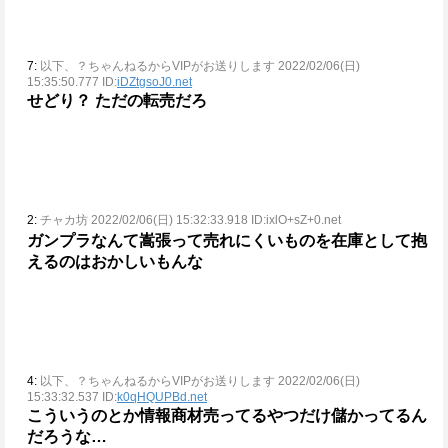
7:
以下、？ちゃんねるからVIPがお送りします 2022/02/06(日)
15:35:50.777 ID:
iDZtgsoJ0.net
せどり？
ただの転売だろ
2:
チャカ坊 2022/02/06(日) 15:32:33.918 ID:ixlO+sZ+0.net
ガンプラなんて嵩張って売れにくいものを在庫として抱
えるのはおかしいもんな
4:
以下、？ちゃんねるからVIPがお送りします 2022/02/06(日)
15:33:32.537 ID:
k0qHQUPBd.net
こういうのとか情報商材売ってるやつだけ儲かってるん
だろうな…