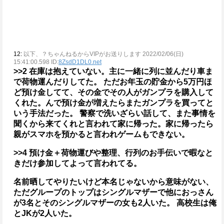
12:
以下、？ちゃんねるからVIPがお送りします 2022/02/06(日)
15:41:00.598 ID:
8ZsdD1DL0.net
>>2
在庫は抱えていない。主に一緒に列に並んだり車ま
で荷物運んだりしてた。
ただお年玉の貯金から5万円ほ
ど預け金してて、その金でその人がガンプラを購入して
くれた。んで預け金が増えたらまたガンプラを買ってと
いう手法だった。
警察で洗いざらい話して、また事情を
聞くから来てくれと言われて家に帰った。家に帰ったら
親がスマホを預かると言われゲームもできない。
>>4
預け金＋荷物運びや整理、行列のお手伝いで暇なと
きだけ参加してよって言われてる。
名前晒してやりたいけど本名じゃないから意味がない、
ただグループのトップはシングルマザーで他におっさん
が3名とそのシングルマザーの女も2人いた。
高校生は俺
とJKが2人いた。