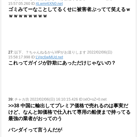
15:57:05.260 ID:
4Lwmr6XN0.net
ゴミみてーなことしてるくせに被害者ぶってて笑えるｗ
ｗｗｗｗｗｗｗｗ
27:
以下、？ちゃんねるからVIPがお送りします 2022/02/06(日)
15:58:17.998 ID:
LVgc6wMUd.net
これってガイジが詐欺にあっただけじゃないの？
39:
チャカ坊 2022/02/06(日) 16:10:15.426 ID:ixlO+sZ+0.net
>>38
中国に輸出してプレミア価格で売れるのは事実だ
けど、なんと卸価格で仕入れて専用の船便まで持ってる
最強の業者がおってのう
バンダイって言うんだが