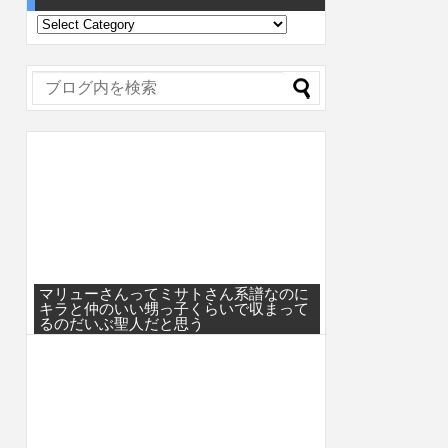
マリューさんってミサトさん系譜なのに
キラと仲のいい甥っ子くらいで収まって
るのだいぶ聖人だと思う