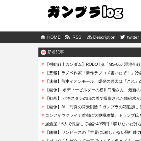
HOME
RSS
Description
twitter
新着記事