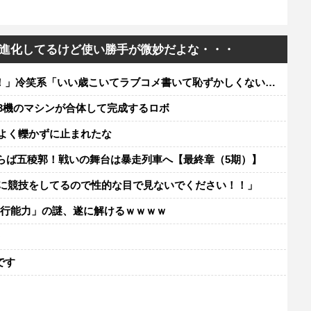
進化してるけど使い勝手が微妙だよな・・・
」冷笑系「いい歳こいてラブコメ書いて恥ずかしくないの？」
3機のマシンが合体して完成するロボ
よく轢かずに止まれたな
 さらば五稜郭！戦いの舞台は暴走列車へ【最終章（5期）】
粋に競技をしてるので性的な目で見ないでください！！」
飛行能力」の謎、遂に解けるｗｗｗｗ
レ
です