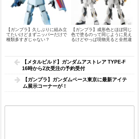
【ガンプラ】久しぶりに組み立
【ガンプラ】成形色とほぼ同じ
てたいけどまずニッパーだけで
色で塗るのって同じように見え
種類多すぎじゃない？
るけどやっぱ現物見ると全然違
うの？
【メタルビルド】ガンダムアストレア TYPE-F
16時から2次受注の予約受付
【ガンプラ】ガンダムベース東京に最新アイテ
ム展示コーナーが！