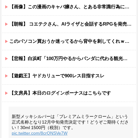
【画像】この漫画のキャバ嬢さん、とある非常識行為により太客を逃してしまうwww
【朗報】 コエテクさん、AIライザと会話するRPGを発売ｗｗｗｗｗｗｗｗｗｗｗｗ
このパソコン買おうか迷ってるから背中を刺してくれｗｗｗ
【悲報】白浜町「100万円やるからパンダに代わる観光資源考えてくれ」
【遊戯王】ヤドカリューで900レス目指すスレ
【文房具】本日のログインボーナスはこちらです
新型メッキシルバーは「プレミアムミラークローム」という
正式名称となり12月中旬発売決定です！どうぞご期待くださ
い！
30ml 1500円（税別）です。
pic.twitter.com/8crQNSVe7W