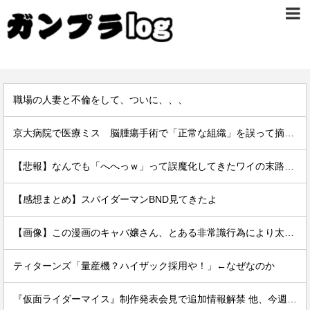
職場の人妻と不倫をして、ついに、、、
京大病院で医療ミス 脳腫瘍手術で「正常な組織」を誤って摘出…
【悲報】なんでも「へへっｗ」って誤魔化してきたワイの末路がこちらｗｗｗｗｗｗｗｗｗｗ
【感想まとめ】スパイダーマンBND見てきたよ
【画像】この漫画のキャバ嬢さん、とある非常識行為により太客を逃してしまうwww
ティターンズ「量産機？ハイザック採用や！」←なぜなのか
『仮面ライダーマイス』制作発表会見で追加情報解禁 他、今週の備忘録（2026/7/31～2026/8/6）