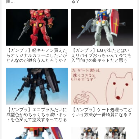
由…
る？
【ガンプラ】軽キャノン買えた
【ガンプラ】EGが出たとはい
らオリジナルカラーにしたいが
えリバイブおっちゃんて今でも
どんなのが似合うんだろうか？
入門向けの良キットだと思う
【ガンプラ】エコプラみたいに
【ガンプラ】ゲート処理ってど
成型色がめちゃくちゃ濃いキッ
ういう方法が一番綺麗になる？
トを色変えて塗装するってなる
とやっぱりサフ使わないと難し
い？