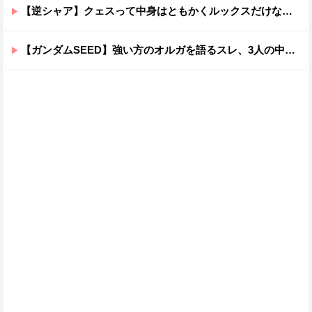
【逆シャア】クェスって中身はともかくルックスだけなら最高だな
【ガンダムSEED】強い方のオルガを語るスレ、3人の中でも強化は一番されてない方