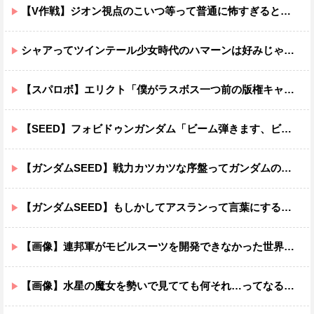
【V作戦】ジオン視点のこいつ等って普通に怖すぎると思う…
シャアってツインテール少女時代のハマーンは好みじゃなかったの？
【スパロボ】エリクト「僕がラスボス一つ前の版権キャラ最後の敵ってちょっと荷が重すぎない？」
【SEED】フォビドゥンガンダム「ビーム弾きます、ビーム曲げられます、空飛びます」←二世代目でこれ出来るのおかしいだろ
【ガンダムSEED】戦力カツカツな序盤ってガンダムの中だと割と珍しい気がする
【ガンダムSEED】もしかしてアスランって言葉にするのが下手なだけでめっちゃいい人なのでは？
【画像】連邦軍がモビルスーツを開発できなかった世界線のガンダムｗｗｗｗｗｗｗ
【画像】水星の魔女を勢いで見てても何それ…ってなる部分ｗｗｗｗｗｗｗｗ