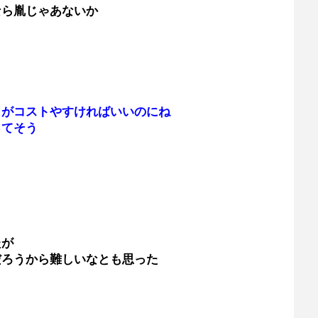
なら胤じゃあないか
うがコストやすければいいのにね
ってそう
たが
だろうから難しいなとも思った