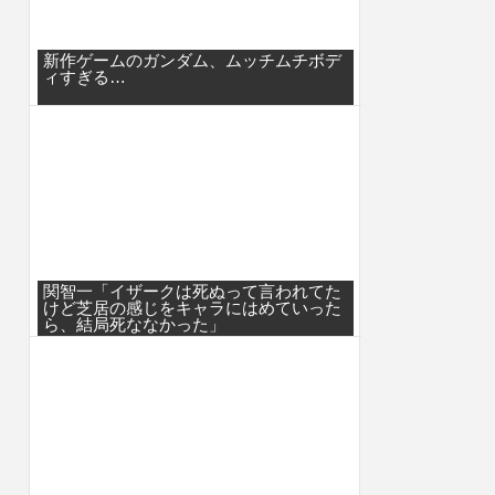
新作ゲームのガンダム、ムッチムチボデ
ィすぎる…
関智一「イザークは死ぬって言われてた
けど芝居の感じをキャラにはめていった
ら、結局死ななかった」