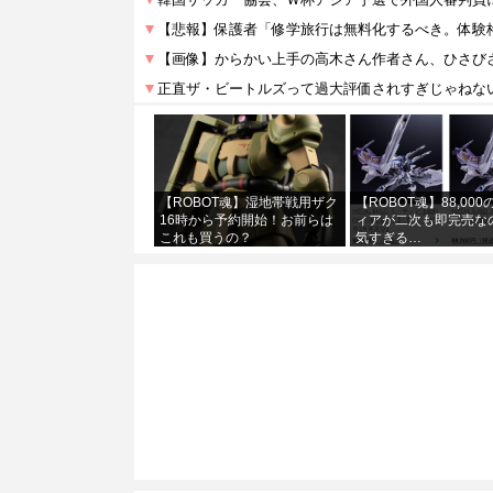
【ROBOT魂】湿地帯戦用ザク
【ROBOT魂】88,00
16時から予約開始！お前らは
ィアが二次も即完売な
これも買うの？
気すぎる…