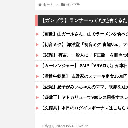
ホーム
ガンプラ
【ガンプラ】ランナーってただ捨てるだ
【画像】山ガールさん、山でラーメンを食べ
【初音ミク】 海洋堂「初音ミク 青龍Ver.」
【悲報】 有吉、一般人に「ド正論」を叩きつ
【カーレンジャー】 SMP「VRVロボ」が本
【極旨牛鉄板】 吉野家のステーキ定食1500
【悲報】息子がみいちゃんのママ、限界を迎える
【遊戯王】ヤドカリューで900レス目指すス
【文房具】本日のログインボーナスはこちら
1:
名無し 2022/05/24 09:46:26