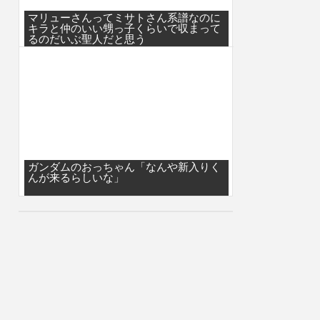
マリューさんってミサトさん系譜なのに
キラと仲のいい甥っ子くらいで収まって
るのだいぶ聖人だと思う
ガンダムのおっちゃん「なんや新入りく
んが来るらしいな」