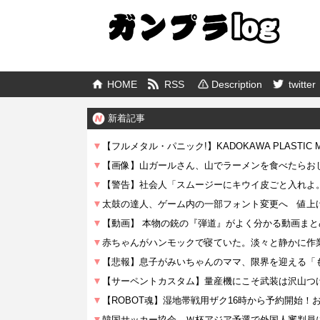
HOME
RSS
Description
twitter
新着記事