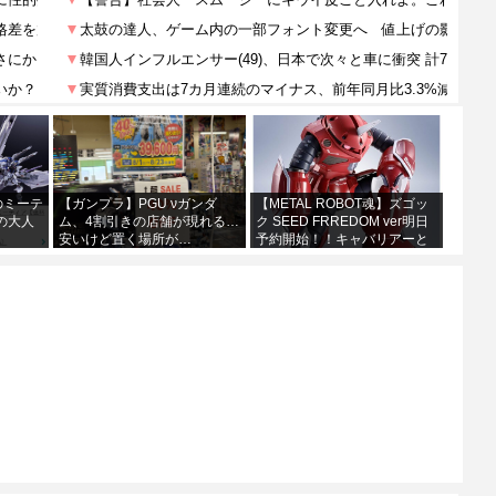
0のミーテ
【ガンプラ】PGU νガンダ
【METAL ROBOT魂】ズゴッ
の大人
ム、4割引きの店舗が現れる…
ク SEED FRREDOM ver明日
安いけど置く場所が…
予約開始！！キャバリアーと
あわせて４万か…