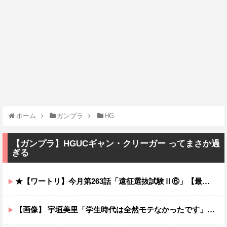
ホーム
ガンプラ
HG
【ガンプラ】HGUCギャン・クリーガー ってまさか過
ぎる
★【ワートリ】今月第263話「遠征選抜試験Ⅱ⑥」【最新話コメント用】
【画像】 宇垣美里「学生時代は全然モテなかったです」←これほんまかぁ？w w w w w w w w