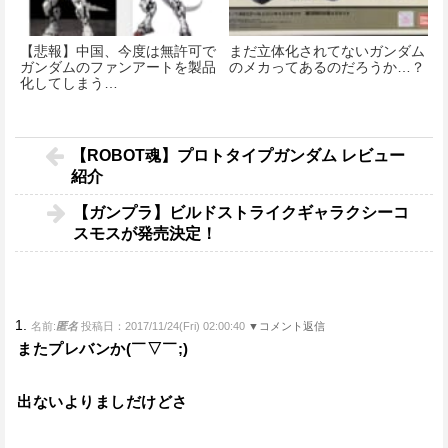
【悲報】中国、今度は無許可で
まだ立体化されてないガンダム
ガンダムのファンアートを製品
のメカってあるのだろうか…？
化してしまう…
【ROBOT魂】プロトタイプガンダム レビュー
紹介
【ガンプラ】ビルドストライクギャラクシーコ
スモスが発売決定！
1.
名前:
匿名
投稿日：2017/11/24(Fri) 02:00:40
▼コメント返信
またプレバンか(￣▽￣;)
出ないよりましだけどさ