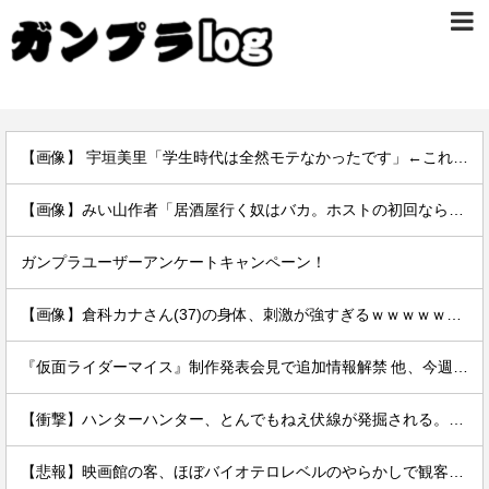
【画像】 宇垣美里「学生時代は全然モテなかったです」←これほんまかぁ？w w w w w w w w
【画像】みい山作者「居酒屋行く奴はバカ。ホストの初回なら居酒屋より安く飲めてイケメンにチヤホヤされる」
ガンプラユーザーアンケートキャンペーン！
【画像】倉科カナさん(37)の身体、刺激が強すぎるｗｗｗｗｗｗｗｗｗｗｗｗｗｗ
『仮面ライダーマイス』制作発表会見で追加情報解禁 他、今週の備忘録（2026/7/31～2026/8/6）
【衝撃】ハンターハンター、とんでもねえ伏線が発掘される。クルタ族の虐殺犯人がツェリードニヒだった模様！
【悲報】映画館の客、ほぼバイオテロレベルのやらかしで観客が避難する事態にｗｗｗｗ