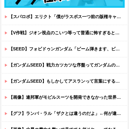
【スパロボ】エリクト「僕がラスボス一つ前の版権キャラ最後の敵ってちょっと荷が重すぎない？」
【V作戦】ジオン視点のこいつ等って普通に怖すぎると思う…
【SEED】フォビドゥンガンダム「ビーム弾きます、ビーム曲げられます、空飛びます」←二世代目でこれ出来るのおかしいだろ
【ガンダムSEED】戦力カツカツな序盤ってガンダムの中だと割と珍しい気がする
【ガンダムSEED】もしかしてアスランって言葉にするのが下手なだけでめっちゃいい人なのでは？
【画像】連邦軍がモビルスーツを開発できなかった世界線のガンダムｗｗｗｗｗｗｗ
【グフ】ランバ・ラル「ザクとは違うのだよ」←何が違うの？