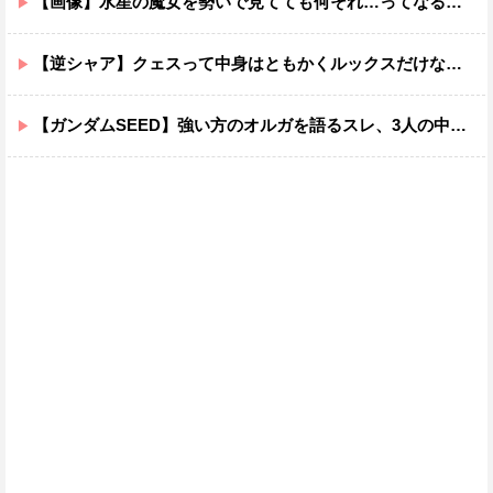
【画像】水星の魔女を勢いで見てても何それ…ってなる部分ｗｗｗｗｗｗｗｗ
【逆シャア】クェスって中身はともかくルックスだけなら最高だな
【ガンダムSEED】強い方のオルガを語るスレ、3人の中でも強化は一番されてない方