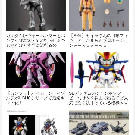
ガンダム版ウォーハンマーをバ
【画像】セイラさんの可動フィ
ンダイは本気？で流行らせるつ
ギュア、たまらんプロポーショ
もりだけど本当に流行るの
ンｗｗｗｗｗｗｗｗ
か…？
【ガンプラ】バイアラン・イゾ
SDガンダムのジャンボソフ
ルデがHGUCシリーズで最速キ
ビ、なぜか９弾まで出るほど人
ット化！
気で次も決まっている模様ｗｗ
ｗｗｗｗｗｗｗ