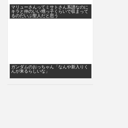
マリューさんってミサトさん系譜なのに
キラと仲のいい甥っ子くらいで収まって
るのだいぶ聖人だと思う
ガンダムのおっちゃん「なんや新入りく
んが来るらしいな」