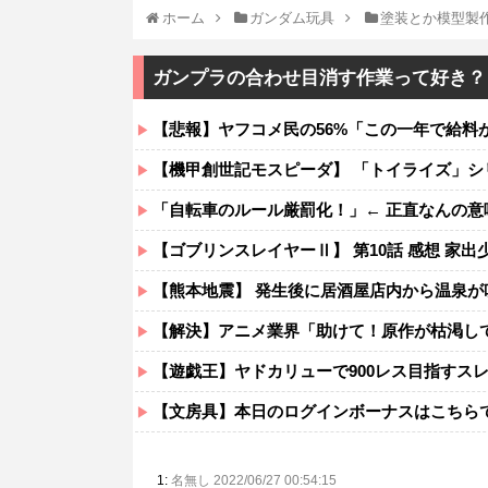
ホーム
ガンダム玩具
塗装とか模型製
ガンプラの合わせ目消す作業って好き？
【悲報】ヤフコメ民の56%「この一年で給料
【機甲創世記モスピーダ】 「トイライズ」
「自転車のルール厳罰化！」← 正直なんの
【ゴブリンスレイヤーⅡ】 第10話 感想 家
【熊本地震】 発生後に居酒屋店内から温泉が
【解決】アニメ業界「助けて！原作が枯渇し
【遊戯王】ヤドカリューで900レス目指すス
【文房具】本日のログインボーナスはこちら
1:
名無し 2022/06/27 00:54:15