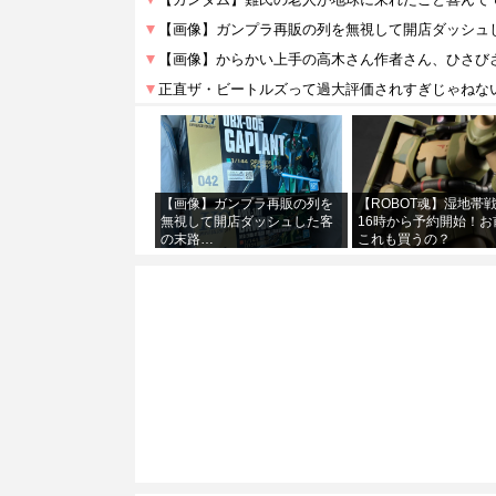
【画像】ガンプラ再販の列を
【ROBOT魂】湿地帯
無視して開店ダッシュした客
16時から予約開始！お
の末路…
これも買うの？