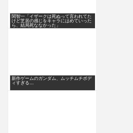
関智一「イザークは死ぬって言われてた
けど芝居の感じをキャラにはめていった
ら、結局死ななかった」
新作ゲームのガンダム、ムッチムチボデ
ィすぎる…