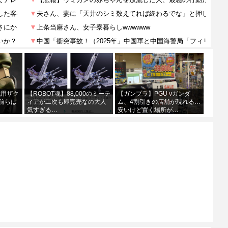
戦用ザク
【ROBOT魂】88,000のミーテ
【ガンプラ】PGU νガンダ
前らは
ィアが二次も即完売なの大人
ム、4割引きの店舗が現れる…
気すぎる…
安いけど置く場所が…