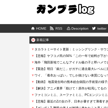
HOME
RSS
Description
twitter
新着記事