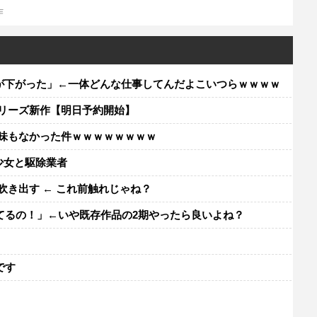
作
が下がった」←一体どんな仕事してんだよこいつらｗｗｗｗ
シリーズ新作【明日予約開始】
意味もなかった件ｗｗｗｗｗｗｗｗ
出少女と駆除業者
吹き出す ← これ前触れじゃね？
てるの！」←いや既存作品の2期やったら良いよね？
レ
です