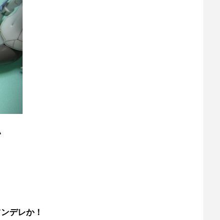
い
ツンデレか！