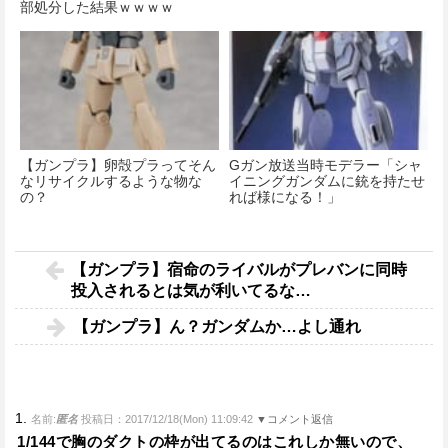
部処分した結果ｗｗｗｗ
【ガンプラ】卵殻プラってそん
Gガン放送当時モデラー「シャ
なリサイクルするような物な
イニングガンダムに銃を持たせ
の？
れば様になる！」
【ガンプラ】宿命のライバルがプレバンに同時
投入されるとは気が利いてるな…
【ガンプラ】ん？ガンダムか…よし通れ
1.
名前:
匿名
投稿日：2017/12/18(Mon) 11:09:42
▼コメント返信
1/144で胸のダクトの枠が出てるのはこれしか無いので、