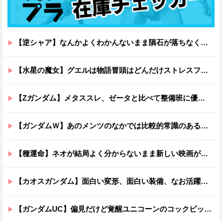
【逆シャア】なんかよくわかんないまま隕石が落ちなくていい感じに終わった作品ｗｗｗｗｗｗ
【水星の魔女】グエルは物語冒頭はどんだけストレスフルだったんだよ…ってなる
【Zガンダム】メタススレ、ゼータと比べて整備班に優しそう
【ガンダムＷ】あのメンツのなかでは比較的常識のあるほうなのがデュオだよね
【種運命】ネオが結局よく分からないまま新しい映画が終わった後ももやもやしてる
【カオスガンダム】面白い変形、面白い装備、なお活躍…
【ガンダムUC】偏見だけど覚醒ユニコーンのコックピットってエアコンの効きが強そうでいいよね