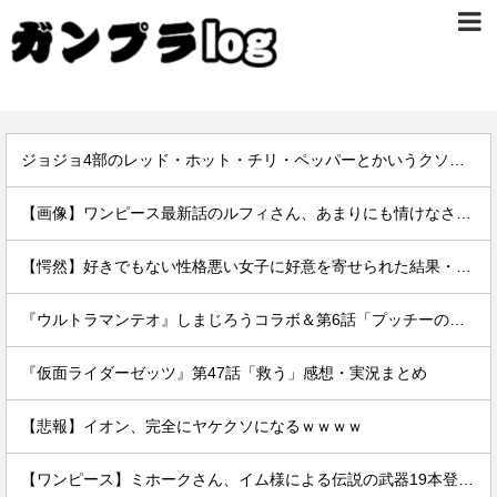
ジョジョ4部のレッド・ホット・チリ・ペッパーとかいうクソ強スタンド
【画像】ワンピース最新話のルフィさん、あまりにも情けなさ過ぎて炎上ｗｗｗｗ
【愕然】好きでもない性格悪い女子に好意を寄せられた結果・・・・・・
『ウルトラマンテオ』しまじろうコラボ＆第6話「プッチーのお引っ越し」感想・実況まとめ
『仮面ライダーゼッツ』第47話「救う」感想・実況まとめ
【悲報】イオン、完全にヤケクソになるｗｗｗｗ
【ワンピース】ミホークさん、イム様による伝説の武器19本登場で「世界最強」の格がついに怪しくなってきてしまうｗｗｗｗ