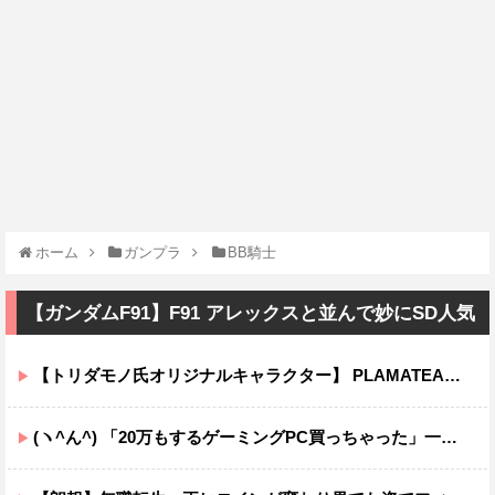
ホーム
ガンプラ
BB騎士
【ガンダムF91】F91 アレックスと並んで妙にSD人気
【トリダモノ氏オリジナルキャラクター】 PLAMATEA「MXちゃん」プラモデル【明日予約開始】
(ヽ^ん^) 「20万もするゲーミングPC買っちゃった」一週間後「お届け物でーす」（ヽ´ん`）「そう…」