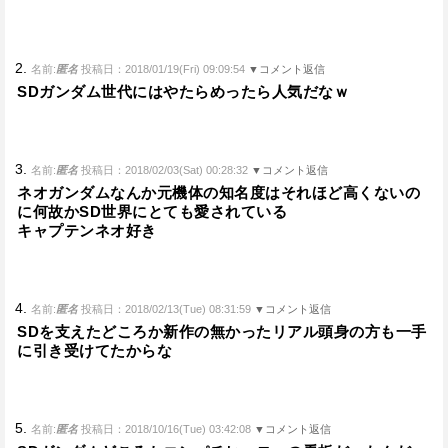
2.
名前:
匿名
投稿日：2018/01/19(Fri) 09:09:54
▼コメント返信
SDガンダム世代にはやたらめったら人気だなｗ
3.
名前:
匿名
投稿日：2018/02/03(Sat) 00:28:32
▼コメント返信
ネオガンダムなんか元機体の知名度はそれほど高くないの
に何故かSD世界にとても愛されている
キャプテンネオ好き
4.
名前:
匿名
投稿日：2018/02/13(Tue) 08:31:59
▼コメント返信
SDを支えたどころか新作の無かったリアル頭身の方も一手
に引き受けてたからな
5.
名前:
匿名
投稿日：2018/10/16(Tue) 03:42:08
▼コメント返信