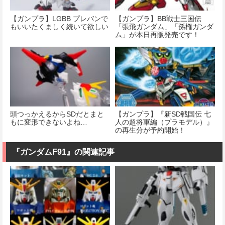
【ガンプラ】LGBB プレバンで
【ガンプラ】BB戦士三国伝
もいいたくましく続いて欲しい
「張飛ガンダム」「孫権ガンダ
ム」が本日再販発売です！
頭つっかえるからSDだとまと
【ガンプラ】『新SD戦国伝 七
もに変形できないよね…
人の超将軍編（プラモデル）』
の再生分が予約開始！
『ガンダムF91』の関連記事