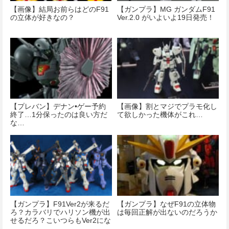
【画像】結局お前らはどのF91
【ガンプラ】MG ガンダムF91
の立体が好きなの？
Ver.2.0 がいよいよ19日発売！
【プレバン】デナン•ゲー予約
【画像】割とマジでプラモ化し
終了…1分保ったのは良い方だ
て欲しかった機体がこれ…
な…
【ガンプラ】F91Ver2が来るだ
【ガンプラ】なぜF91の立体物
ろ？カラバリでハリソン機が出
は毎回正解が出ないのだろうか
せるだろ？こいつらもVer2にな
るだろ