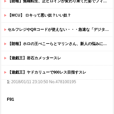
【朗報】無職転生、正ヒロインが変わり果てた姿でフィギュア化wwwwwwwwwwww
【MCU】 ロキって悪い奴？いい奴？
セルフレジやQRコードが使えない・・・急速な「デジタル化」に取り残される60代母、結婚をためらう娘の苦悩
【朗報】ホロの王ぺこーらとマリンさん、新人の悩みに火の玉ストレートwwwwwwwwwww
【遊戯王】岩石カメッタースレ
【遊戯王】ヤドカリューで900レス目指すスレ
1:
2018/01/11 23:10:50 No.478100195
F91