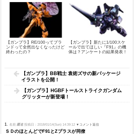
【ガンプラ】RE/100ってブラ
【ガンプラ】新たに1/100スケ
ンドって全然出なくなったけど
ールで出てほしい『F91』の機
終わったの？
体は？アンケートの結果発表！
【ガンプラ】BB戦士 袁術ズサの新パッケージ
イラストを公開！
【ガンプラ】HGBFトールストライクガンダム
グリッターが新登場！
1.
名前:
匿名
投稿日：2018/01/14(Sun) 14:39:12
▼コメント返信
ＳＤのほとんどでF91とΖプラスが同僚