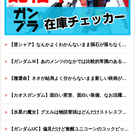
【逆シャア】なんかよくわかんないまま隕石が落ちなくていい感じに終わった作品ｗｗｗｗｗｗ
【ガンダムＷ】あのメンツのなかでは比較的常識のあるほうなのがデュオだよね
【種運命】ネオが結局よく分からないまま新しい映画が終わった後ももやもやしてる
【カオスガンダム】面白い変形、面白い装備、なお活躍…
【水星の魔女】グエルは物語冒頭はどんだけストレスフルだったんだよ…ってなる
【ガンダムUC】偏見だけど覚醒ユニコーンのコックピットってエアコンの効きが強そうでいいよね