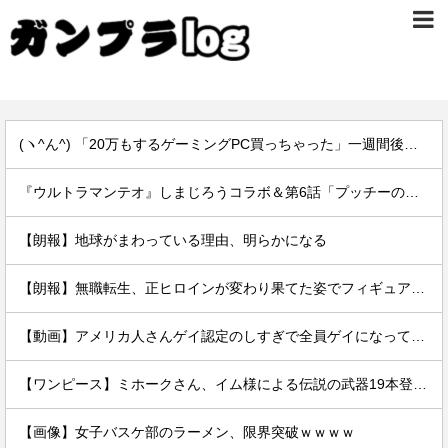
(ヽ^ん^) 「20万もするゲーミングPC買っちゃった」一週間後「お届け物でーす」（ヽ´ん`）「そう…」
『ウルトラマンテオ』しまじろうコラボ＆第6話「プッチーのお引っ越し」感想・実況まとめ
【朗報】地球がまわっている理由、明らかになる
【朗報】無職転生、正ヒロインが変わり果てた姿でフィギュア化wwwwwwwwwwww
【動画】アメリカ人さんゲイ認定のしすぎで全員ゲイになってしまう…
【ワンピース】ミホークさん、イム様による伝説の武器19本登場で「世界最強」の格がついに怪しくなってきてしまうｗｗｗｗ
【画像】女子バスケ部のラーメン、限界突破ｗｗｗｗ