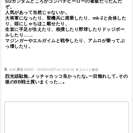
SDガンダムどころかコンパチヒーローの看板だったんだ
ぞ。
人気があって当然じゃないか。
大将軍になったり、聖機兵に搭乗したり、mk-2と合体した
り、頭にしゃちほこ載せたり、
生首に手足が生えたり、相撲したり野球したりドッジボー
ルしたり……
マジンガーやエルガイムと戦争したり、アムロが乗ってぶ
っ壊したり。
6.
名前:
匿名
投稿日：2018/11/20(Tue) 22:41:41
▼コメント返信
烈光頑駄無､メッチャカッコ良かったな｡一目惚れして､その
後のBB戦士買いまくった…｡