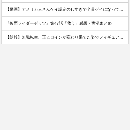
【動画】アメリカ人さんゲイ認定のしすぎで全員ゲイになってしまう…
『仮面ライダーゼッツ』第47話「救う」感想・実況まとめ
【朗報】無職転生、正ヒロインが変わり果てた姿でフィギュア化wwwwwwwwwwww