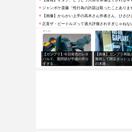
【ガンプラ】今日発売のレオ
【画像】ガンプラ再販
パルド、股関節が平成の作り
無視して開店ダッシュ
すぎる…
の末路…