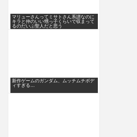
マリューさんってミサトさん系譜なのに
キラと仲のいい甥っ子くらいで収まって
るのだいぶ聖人だと思う
新作ゲームのガンダム、ムッチムチボデ
ィすぎる…