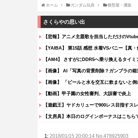
ホーム
ガンダム玩具
模型屋・通販
さくらやの思い出
【悲報】アニメ主題歌を担当しただけのVtub
【YAIBA】 第15話 感想 水着VSバニー【真・侍
【AM4】 さすがにDDR5へ乗り換えるタイ
【画像】 AI「写真の背景削除？ガンプラの箱
【画像】 「ビールと水を交互に飲まないと倒
【動画】甲子園の女性審判、大誤審で炎上
【遊戯王】ヤドカリューで900レス目指すス
【文房具】本日のログインボーナスはこちら
1:
2018/01/15 20:00:14 No.478925903