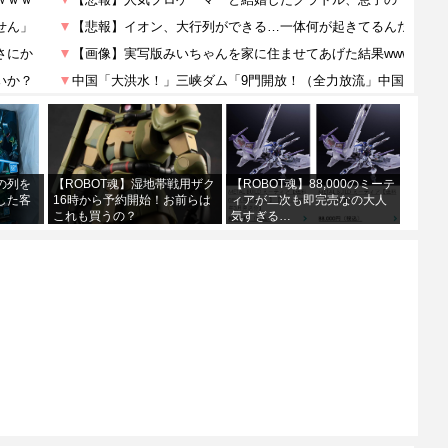
の列を
【ROBOT魂】湿地帯戦用ザク
【ROBOT魂】88,000のミーテ
した客
16時から予約開始！お前らは
ィアが二次も即完売なの大人
これも買うの？
気すぎる…