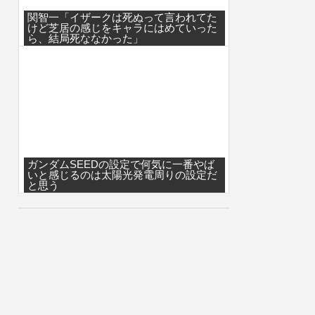
関智一「イザークは死ぬって言われてた
けど芝居の感じをキャラにはめていった
ら、結局死ななかった」
ガンダムSEEDの設定で何気に一番やば
いと感じるのは太陽光発電周りの設定だ
と思う