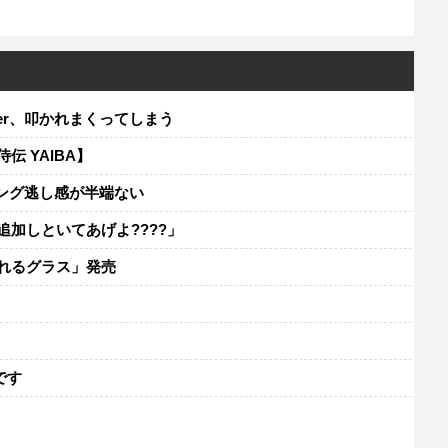
er、叩かれまくってしまう
伝 YAIBA】
ミング逃し感が半端ない
追加しといてあげよ????」
れるグラス」発売
レ
です