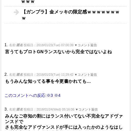
ｗｗｗ
【ガンプラ】金メッキの限定感ｗｗｗｗｗｗｗ
ｗ
1.
名前:
匿名
投稿日：2018/01/23(Tue) 07:00:39
▼コメント返信
言うてもプロトGNランスないから完全ではないよね
2.
名前:
匿名
投稿日：2018/01/23(Tue) 11:29:42
▼コメント返信
もうみんな知ってる事を今更書かれても…
このコメントへの反応:※3
※4
3.
名前:
匿名
投稿日：2018/01/24(Wed) 05:16:06
▼コメント返信
みんなご存知の割にはランス付いてない不完全なアドヴァ
ンスドで
さも完全なアドヴァンスドが手には入ったかのようなはし