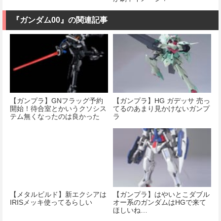
『ガンダム00』の関連記事
【ガンプラ】GNフラッグ予約
【ガンプラ】HG ガデッサ 売っ
開始！待合室とかいうクソシス
てるのあまり見かけないガンプ
テム無くなったのは良かった
ラ
な…
【メタルビルド】新エクシアは
【ガンプラ】はやいとこダブル
IRISメッキ使ってるらしい
オー系のガンダムはHGで来て
ほしいね…