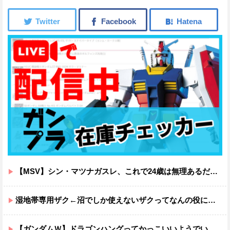
【MSV】シン・マツナガスレ、これで24歳は無理あるだろ…
湿地帯専用ザク←沼でしか使えないザクってなんの役に立つ設定なんだ？
【ガンダムＷ】ドラゴンハングってかっこいいようでいて実は全然かっこよくないのでは？