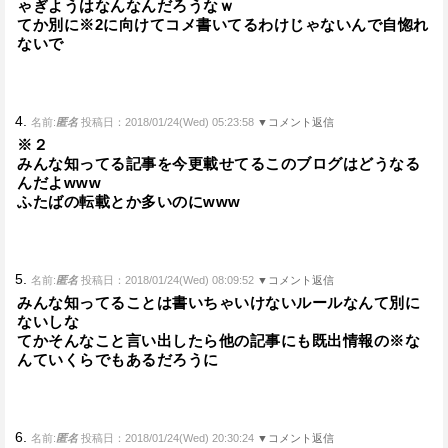
ゃぎようはなんなんだろうなｗ
てか別に※2に向けてコメ書いてるわけじゃないんで自惚れ
ないで
4.
名前:
匿名
投稿日：2018/01/24(Wed) 05:23:58
▼コメント返信
※２
みんな知ってる記事を今更載せてるこのブログはどうなる
んだよwww
ふたばの転載とか多いのにwww
5.
名前:
匿名
投稿日：2018/01/24(Wed) 08:09:52
▼コメント返信
みんな知ってることは書いちゃいけないルールなんて別に
ないしな
てかそんなこと言い出したら他の記事にも既出情報の※な
んていくらでもあるだろうに
6.
名前:
匿名
投稿日：2018/01/24(Wed) 20:30:24
▼コメント返信