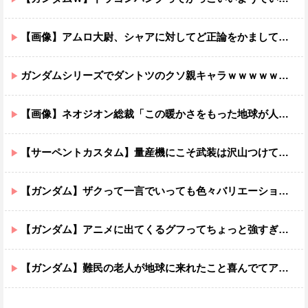
【画像】アムロ大尉、シャアに対してど正論をかましてしまうｗｗｗｗｗｗｗｗｗｗ
ガンダムシリーズでダントツのクソ親キャラｗｗｗｗｗｗｗｗｗｗｗｗ
【画像】ネオジオン総裁「この暖かさをもった地球が人間さえ破壊するんだ（汗だく）」
【サーペントカスタム】量産機にこそ武装は沢山つけてほしいよね
【ガンダム】ザクって一言でいっても色々バリエーションがあるよね
【ガンダム】アニメに出てくるグフってちょっと強すぎじゃない？
【ガンダム】難民の老人が地球に来れたこと喜んでてアレ？連邦もやってることヤバくない？ってなる