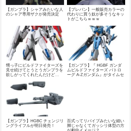
【ガンプラ】シャアみたいな人
【プレバン】一般販売カラーの
のシャア専用ザクが発売決定
代わりに買う奴が多そうなキッ
トがこちらｗｗｗ
甥っ子にビルドファイターズを
【ガンプラ】『 HGBF ガンダ
見せ続けてとうとうガンプラを
ムビルドファイターズ バトロ
欲しがってくれたんだけど…
ーグ A-Zガンダム』がタイムセ
ール中！
【ガンプラ】HGBC チェンジリ
百式ってリバイブみたいな細い
ングライフルが明日発売！
脚じゃなくてガッシリ体型の方
が劇中イメージ？