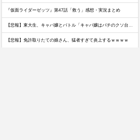
『仮面ライダーゼッツ』第47話「救う」感想・実況まとめ
【悲報】東大生、キャバ嬢とバトル「キャバ嬢はパチのクソ台」→X民絶賛の嵐ｗｗｗｗ
【悲報】免許取りたての娘さん、猛者すぎて炎上するｗｗｗｗ