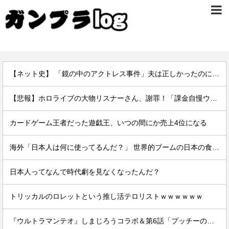
【ネット史】 「鏡の中のアクトレス事件」夫は正しかったのに、なぜ喧嘩は終わらなかったのか
【悲報】ホロライブの大物リスナーさん、謝罪！「課金自慢ウザイ」と愚痴っただけなのに・・・！！！！
カードゲーム王者だった遊戯王、いつの間にか売上4位になる
海外「日本人は何に使ってるんだ？」 世界的ブームの日本の食品、買ってみたものの使い道が分からない外国人が続出
日本人ってなんで時代劇を見なくなったんだ？
トリッカルのロレットという推し活テロリストｗｗｗｗｗｗ
『ウルトラマンテオ』しまじろうコラボ＆第6話「プッチーのお引っ越し」感想・実況まとめ