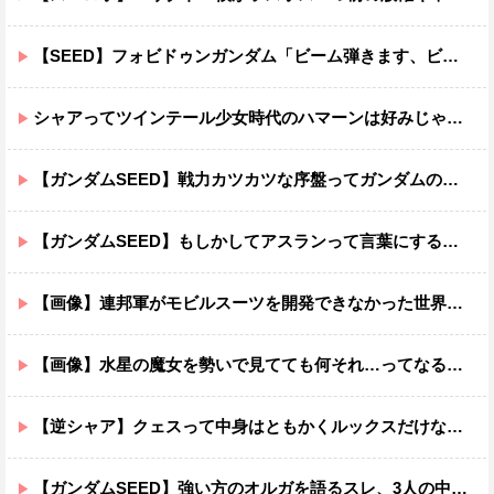
【SEED】フォビドゥンガンダム「ビーム弾きます、ビーム曲げられます、空飛びます」←二世代目でこれ出来るのおかしいだろ
シャアってツインテール少女時代のハマーンは好みじゃなかったの？
【ガンダムSEED】戦力カツカツな序盤ってガンダムの中だと割と珍しい気がする
【ガンダムSEED】もしかしてアスランって言葉にするのが下手なだけでめっちゃいい人なのでは？
【画像】連邦軍がモビルスーツを開発できなかった世界線のガンダムｗｗｗｗｗｗｗ
【画像】水星の魔女を勢いで見てても何それ…ってなる部分ｗｗｗｗｗｗｗｗ
【逆シャア】クェスって中身はともかくルックスだけなら最高だな
【ガンダムSEED】強い方のオルガを語るスレ、3人の中でも強化は一番されてない方