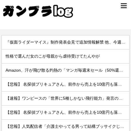
『仮面ライダーマイス』制作発表会見で追加情報解禁 他、今週の備忘録（2026/7/31～2026/8/6）
性格で選んだ女のこが母親から虐待受けてたんやが
Amazon、汗が飛び散る灼熱の「マンガ毎週末セール（50%還元）」を開催！
【悲報】 名探偵プリキュアさん、前作から売上を10億円も落としてしまう
【速報】ワンピースの「世界に5種しかない飛行能力」発言の謎が解けるww..
【悲報】 名探偵プリキュアさん、前作から売上を10億円も落としてしまう
【悲報】人気配信者「介護士やってる男って結構ブッサイクじゃね」