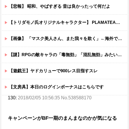
【悲報】 昭和、やばすぎる 昔は良かったって何だよ
【トリダモノ氏オリジナルキャラクター】 PLAMATEA「MXちゃん」プラモデル【明日予約開始】
【画像】 「マスク美人さん、また我々を欺く」←海外でも流行りだした結果がこちらw w w w w w w
【謎】RPGの敵キャラの「毒無効」「混乱無効」みたいなのって冷静に考えるとおかしいよな
【遊戯王】ヤドカリューで900レス目指すスレ
【文房具】本日のログインボーナスはこちらです
130:
2018/02/05 10:56:35 No.538588170
キャンペーンがBF一期のまんまなのかが気になる