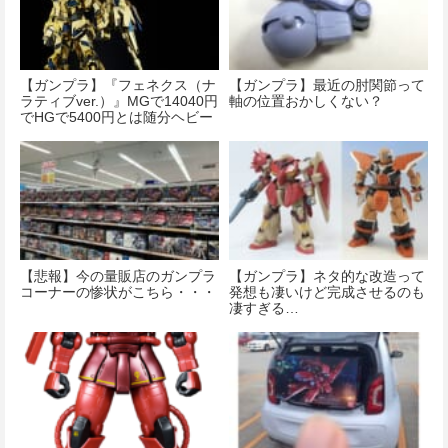
【ガンプラ】『フェネクス（ナ
【ガンプラ】最近の肘関節って
ラティブver.）』MGで14040円
軸の位置おかしくない？
でHGで5400円とは随分ヘビー
だな
【悲報】今の量販店のガンプラ
【ガンプラ】ネタ的な改造って
コーナーの惨状がこちら・・・
発想も凄いけど完成させるのも
凄すぎる…