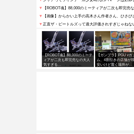
【ROBOT魂】88,000のミーテ
【ガンプラ】PGU νガ
ィアが二次も即完売なの大人
ム、4割引きの店舗が
気すぎる…
安いけど置く場所が…