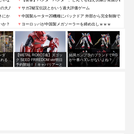
ンダ
【METAL ROBOT魂】ズゴッ
結局ガンプラのブランドでRG
現れる…
ク SEED FRREDOM ver明日
が一番ハズレがないよね？
予約開始！！キャバリアーと
あわせて４万か…