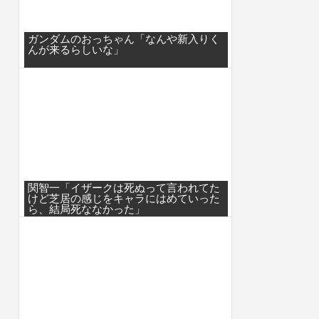
ガンダムのおっちゃん「なんや新入りく
んが来るらしいな」
関智一「イザークは死ぬって言われてた
けど芝居の感じをキャラにはめていった
ら、結局死ななかった」