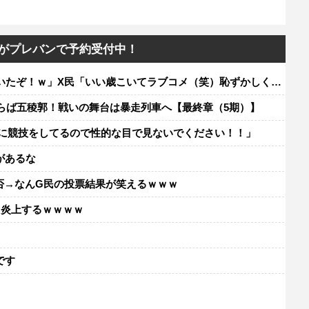
トがプレバンで予約受付中！
X民「いい歳こいてラブコメ（笑）恥ずかしくないの？」←やめたれｗと話題に
 さらば五稜郭！戦いの舞台は暴走列車へ【最終章（5期）】
粋に競技をしてるので性的な目で見ないでください！！」
があるな
賛否→なんG民の投票結果が笑えるｗｗｗ
て炎上するｗｗｗｗ
レ
です