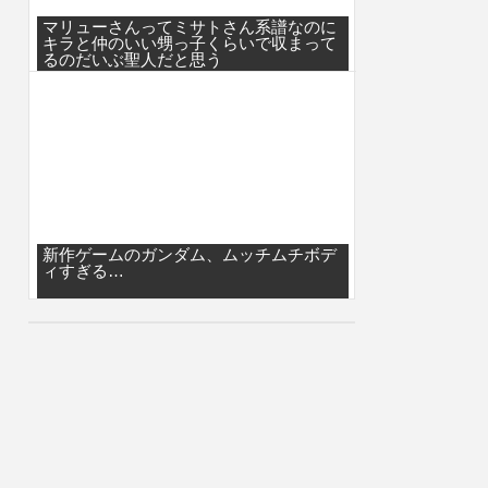
マリューさんってミサトさん系譜なのに
キラと仲のいい甥っ子くらいで収まって
るのだいぶ聖人だと思う
新作ゲームのガンダム、ムッチムチボデ
ィすぎる…