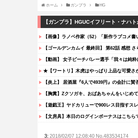
ホーム
ガンプラ
HG
【ガンプラ】HGUCイフリート・ナハ
【画像】ラノベ作家（52）「新作ラブコメ書いたぞ！ｗ」
【ゴールデンカムイ 最終回】 第62話 感想
【動画】 女子ビーチバレー選手「我々は純
★【ワートリ】木虎はやっぱり上品な可愛さ
【炎上】 居酒屋『6人で4939円』の会計に
【胸糞】Zクソガキ、おばあちゃんをいじめ
【遊戯王】ヤドカリューで900レス目指すス
【文房具】本日のログインボーナスはこちら
3:
2018/02/07 12:08:40 No.483534174