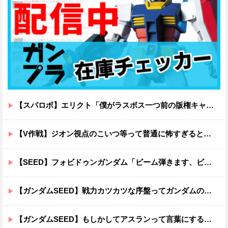
【スパロボ】エリクト「僕がラスボス一つ前の版権キャラ最後の敵ってちょっと荷が重すぎない？」
【V作戦】ジオン視点のこいつ等って普通に怖すぎると思う…
【SEED】フォビドゥンガンダム「ビーム弾きます、ビーム曲げられます、空飛びます」←二世代目でこれ出来るのおかしいだろ
【ガンダムSEED】戦力カツカツな序盤ってガンダムの中だと割と珍しい気がする
【ガンダムSEED】もしかしてアスランって言葉にするのが下手なだけでめっちゃいい人なのでは？