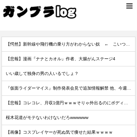
【愕然】新幹線や飛行機の乗り方がわからない奴 ← こいつｗｗｗｗｗｗｗｗｗｗ
【悲報】漫画『ナナとカオル』作者、大腸がんステージ4
いい歳して独身の男の人いるでしょ？
『仮面ライダーマイス』制作発表会見で追加情報解禁 他、今週の備忘録（2026/7/31～2026/8/6）
【悲報】コレコレ、月収1億円ｗｗｗそりゃ外出るのにボディガードつけるわ…
桜木花道がモテないわけないだろwwwwww
【画像】コスプレイヤーが死ぬ気で痩せた結果ｗｗｗｗ