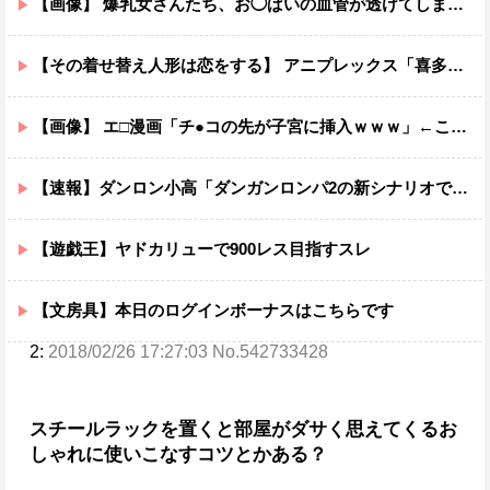
【画像】 爆乳女さんたち、お◯ぱいの血管が透けてしまうｗｗｗwｗｗｗｗｗｗｗｗ❤
【その着せ替え人形は恋をする】 アニプレックス「喜多川海夢 レースクイーンVer.」フィギュア【再販予約開始】
【画像】 エ□漫画「チ●コの先が子宮に挿入ｗｗｗ」←これ有り得るの？ｗｗ
【速報】ダンロン小高「ダンガンロンパ2の新シナリオでは、人気キャラも殺していきますw」
【遊戯王】ヤドカリューで900レス目指すスレ
【文房具】本日のログインボーナスはこちらです
2:
2018/02/26 17:27:03 No.542733428
スチールラックを置くと部屋がダサく思えてくる
お
しゃれに使いこなすコツとかある？