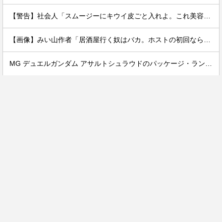
【警告】社会人「スムージーにキウイ皮ごと入れよ。これ美容にいいんだよね〜」→ 結果…
【画像】みい山作者「居酒屋行く奴はバカ。ホストの初回なら居酒屋より安く飲めてイケメンにチヤホヤされる」
MG デュエルガンダム アサルトシュラウドのパッケージ・ランナー