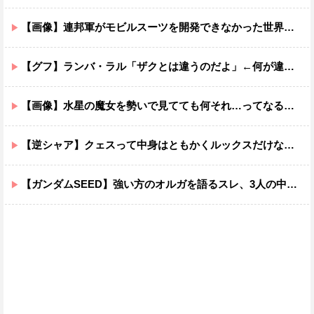
【画像】連邦軍がモビルスーツを開発できなかった世界線のガンダムｗｗｗｗｗｗｗ
【グフ】ランバ・ラル「ザクとは違うのだよ」←何が違うの？
【画像】水星の魔女を勢いで見てても何それ…ってなる部分ｗｗｗｗｗｗｗｗ
【逆シャア】クェスって中身はともかくルックスだけなら最高だな
【ガンダムSEED】強い方のオルガを語るスレ、3人の中でも強化は一番されてない方