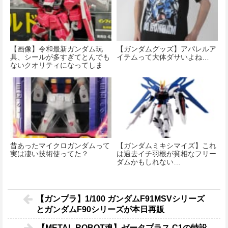
【画像】令和最新ガンダム玩
【ガンダムグッズ】アパレルア
具、シールが多すぎてとんでも
イテムって大体ダサいよね…
ないクオリティになってしま
う…
昔あったマイクロガンダムって
【ガンダムミキシマイズ】これ
実は凄い技術使ってた？
は過去イチ羽根が貧相なフリー
ダムかもしれない…
【ガンプラ】1/100 ガンダムF91MSVシリーズ
とガンダムF90シリーズが本日再販
【METAL ROBOT魂】ゼータプラス C1の特設