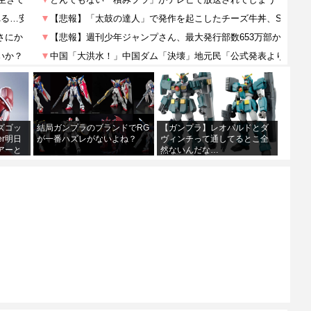
】ズゴッ
結局ガンプラのブランドでRG
【ガンプラ】レオパルドとダ
er明日
が一番ハズレがないよね？
ヴィンチって通してるとこ全
アーと
然ないんだな…