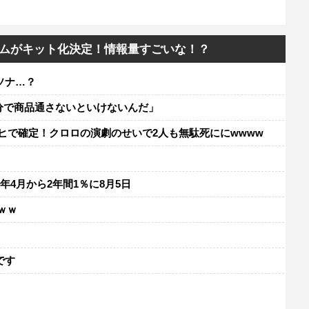
ムがキット化決定！情報量すごいな！？
ソナ…？
分で商品通さないといけないんだ」
ヒで確定！クロロの演劇のせいで2人も無駄死ににwwww
年4月から2年間1％に8月5日
ｗｗ
レ
です