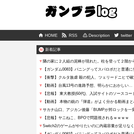
HOME
RSS
Description
twitter
新着記事