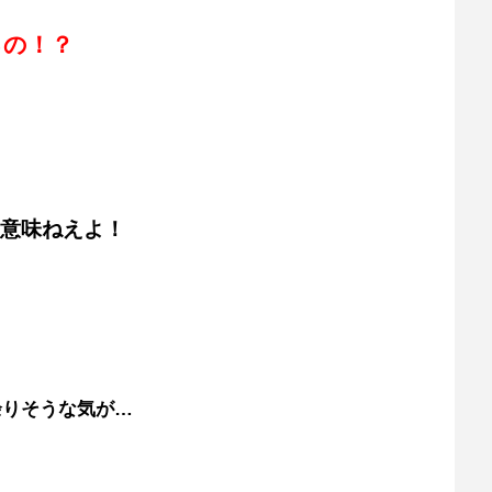
るの！？
意味ねえよ！
余りそうな気が…