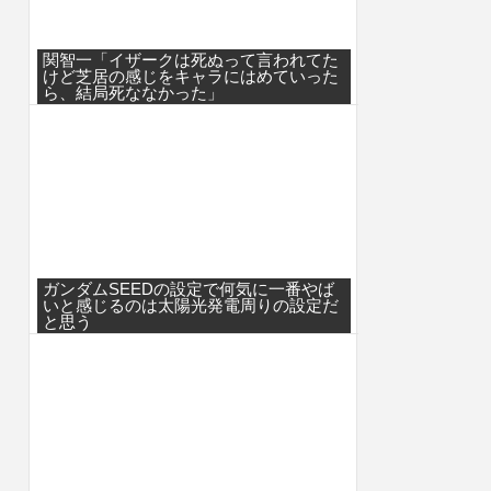
関智一「イザークは死ぬって言われてた
けど芝居の感じをキャラにはめていった
ら、結局死ななかった」
ガンダムSEEDの設定で何気に一番やば
いと感じるのは太陽光発電周りの設定だ
と思う