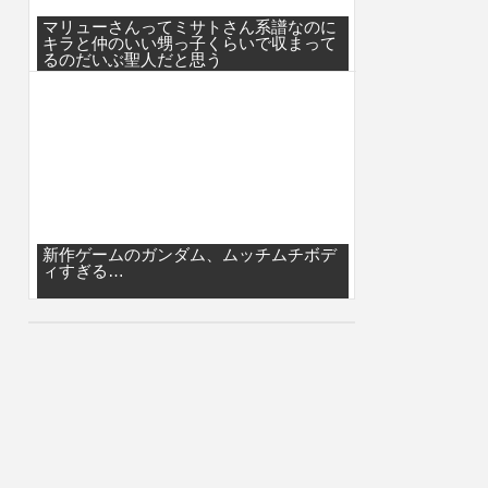
マリューさんってミサトさん系譜なのに
キラと仲のいい甥っ子くらいで収まって
るのだいぶ聖人だと思う
新作ゲームのガンダム、ムッチムチボデ
ィすぎる…