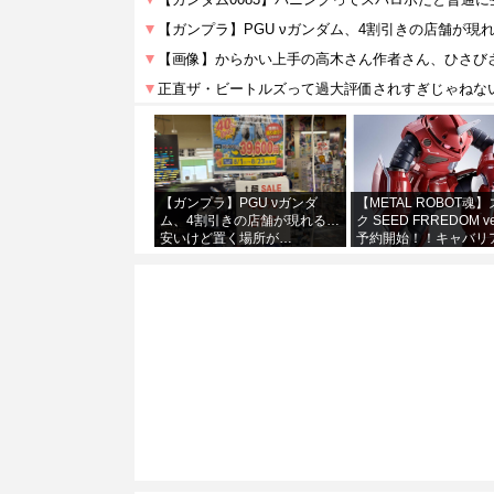
【ガンプラ】PGU νガンダ
【METAL ROBOT魂
ム、4割引きの店舗が現れる…
ク SEED FRREDOM v
安いけど置く場所が…
予約開始！！キャバリ
あわせて４万か…