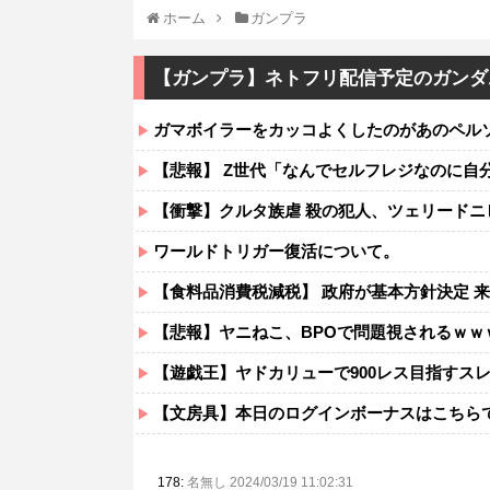
ホーム
ガンプラ
【ガンプラ】ネトフリ配信予定のガンダ
ガマボイラーをカッコよくしたのがあのペル
【悲報】 Z世代「なんでセルフレジなのに自
【衝撃】クルタ族虐 殺の犯人、ツェリードニ
ワールドトリガー復活について。
【食料品消費税減税】 政府が基本方針決定 来
【悲報】ヤニねこ、BPOで問題視されるｗｗ
【遊戯王】ヤドカリューで900レス目指すス
【文房具】本日のログインボーナスはこちら
178:
名無し 2024/03/19 11:02:31