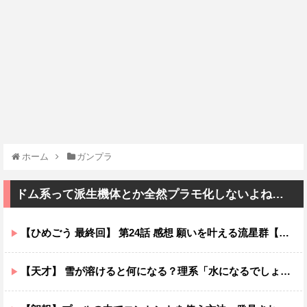
ホーム
ガンプラ
ドム系って派生機体とか全然プラモ化しないよね…
【ひめごう 最終回】 第24話 感想 願いを叶える流星群【姫様“拷問”の時間です 2期】
【天才】 雪が溶けると何になる？理系「水になるでしょw」文系ワイ「はぁ～…」→結果ｗｗｗ