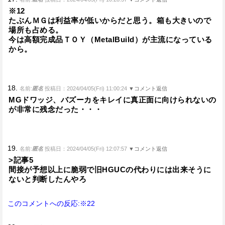
※12
たぶんＭＧは利益率が低いからだと思う。箱も大きいので
場所も占める。
今は高額完成品ＴＯＹ（MetalBuild）が主流になっている
から。
18.
名前:
匿名
投稿日：2024/04/05(Fri) 11:00:24
▼コメント返信
MGドワッジ、バズーカをキレイに真正面に向けられないの
が非常に残念だった・・・
19.
名前:
匿名
投稿日：2024/04/05(Fri) 12:07:57
▼コメント返信
>記事5
間接が予想以上に脆弱で旧HGUCの代わりには出来そうに
ないと判断したんやろ
このコメントへの反応:※22