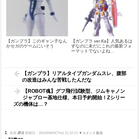
【ガンプラ】このギャン子なん
【ガンプラ ver.Ka】人気あるは
かセガのゲームにいそう
ずなのに未だにこれの最新フォ
ーマットでないよね…
【ガンプラ】リアルタイプガンダムスレ、腹部
の改造はみんな苦戦したんだな
【ROBOT魂】グフ飛行試験型、ジムキャノン
ジャブロー基地仕様、本日予約開始！Ζシリー
ズの機体は…？
1.
名前:
匿名
投稿日：2024/04/04(Thu) 21:22:11
▼コメント返信