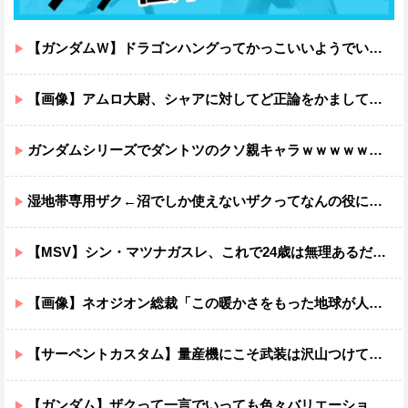
【ガンダムＷ】ドラゴンハングってかっこいいようでいて実は全然かっこよくないのでは？
【画像】アムロ大尉、シャアに対してど正論をかましてしまうｗｗｗｗｗｗｗｗｗｗ
ガンダムシリーズでダントツのクソ親キャラｗｗｗｗｗｗｗｗｗｗｗｗ
湿地帯専用ザク←沼でしか使えないザクってなんの役に立つ設定なんだ？
【MSV】シン・マツナガスレ、これで24歳は無理あるだろ…
【画像】ネオジオン総裁「この暖かさをもった地球が人間さえ破壊するんだ（汗だく）」
【サーペントカスタム】量産機にこそ武装は沢山つけてほしいよね
【ガンダム】ザクって一言でいっても色々バリエーションがあるよね