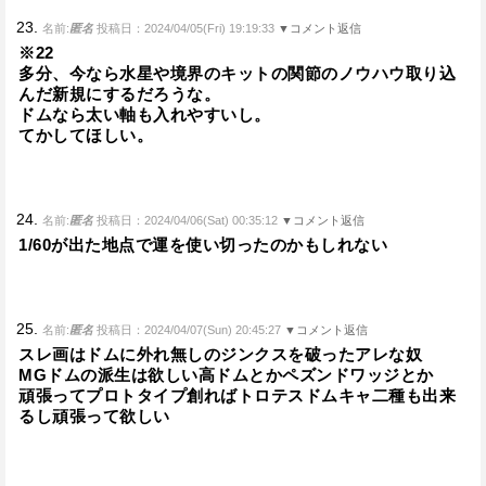
23.
名前:
匿名
投稿日：2024/04/05(Fri) 19:19:33
▼コメント返信
※22
多分、今なら水星や境界のキットの関節のノウハウ取り込
んだ新規にするだろうな。
ドムなら太い軸も入れやすいし。
てかしてほしい。
24.
名前:
匿名
投稿日：2024/04/06(Sat) 00:35:12
▼コメント返信
1/60が出た地点で運を使い切ったのかもしれない
25.
名前:
匿名
投稿日：2024/04/07(Sun) 20:45:27
▼コメント返信
スレ画はドムに外れ無しのジンクスを破ったアレな奴
MGドムの派生は欲しい高ドムとかペズンドワッジとか
頑張ってプロトタイプ創ればトロテスドムキャ二種も出来
るし頑張って欲しい