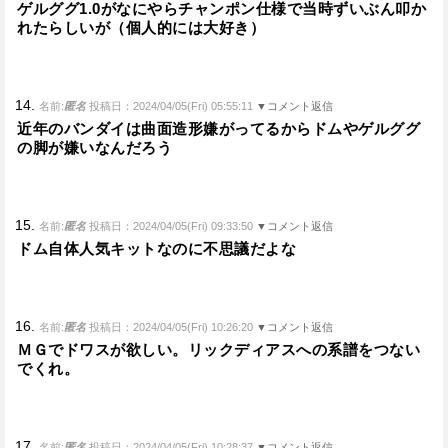
ゲルググ1.0がなにやらチャンポン仕様で当時ずいぶん叩か
れたらしいが（個人的には大好き）
14.
名前:
匿名
投稿日：2024/04/05(Fri) 05:55:11
▼コメント返信
近年のバンダイは曲面造形嫌がってるからドムやゲルググ
の脚が嫌いなんだろう
15.
名前:
匿名
投稿日：2024/04/05(Fri) 09:33:50
▼コメント返信
ドム自体人気キットなのに不思議だよな
16.
名前:
匿名
投稿日：2024/04/05(Fri) 10:26:20
▼コメント返信
ＭＧでドワスが欲しい。リックディアスへの系譜をつない
でくれ。
17.
名前:
匿名
投稿日：2024/04/05(Fri) 10:28:37
▼コメント返信