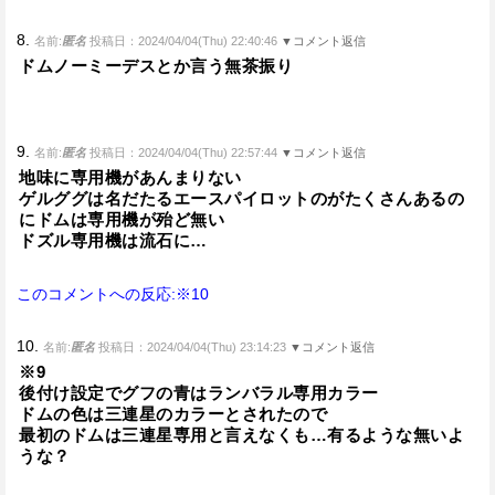
8.
名前:
匿名
投稿日：2024/04/04(Thu) 22:40:46
▼コメント返信
ドムノーミーデスとか言う無茶振り
9.
名前:
匿名
投稿日：2024/04/04(Thu) 22:57:44
▼コメント返信
地味に専用機があんまりない
ゲルググは名だたるエースパイロットのがたくさんあるの
にドムは専用機が殆ど無い
ドズル専用機は流石に…
このコメントへの反応:※10
10.
名前:
匿名
投稿日：2024/04/04(Thu) 23:14:23
▼コメント返信
※9
後付け設定でグフの青はランバラル専用カラー
ドムの色は三連星のカラーとされたので
最初のドムは三連星専用と言えなくも…有るような無いよ
うな？