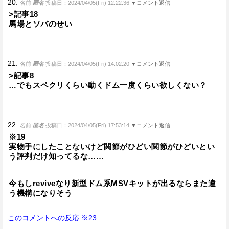
20.
名前:
匿名
投稿日：2024/04/05(Fri) 12:22:36
▼コメント返信
>記事18
馬場とソバのせい
21.
名前:
匿名
投稿日：2024/04/05(Fri) 14:02:20
▼コメント返信
>記事8
…でもスペクリくらい動くドム一度くらい欲しくない？
22.
名前:
匿名
投稿日：2024/04/05(Fri) 17:53:14
▼コメント返信
※19
実物手にしたことないけど関節がひどい関節がひどいとい
う評判だけ知ってるな……
今もしreviveなり新型ドム系MSVキットが出るならまた違
う機構になりそう
このコメントへの反応:※23