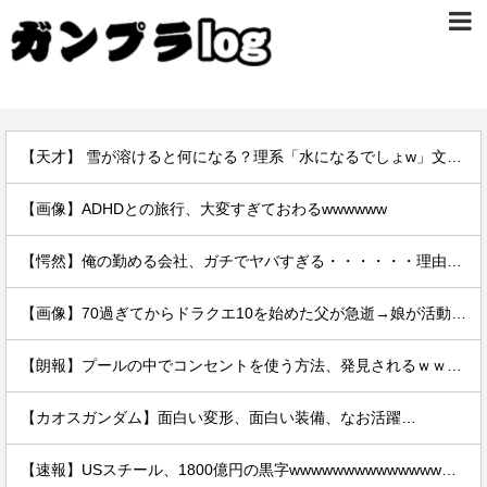
【天才】 雪が溶けると何になる？理系「水になるでしょw」文系ワイ「はぁ～…」→結果ｗｗｗ
【画像】ADHDとの旅行、大変すぎておわるwwwwww
【愕然】俺の勤める会社、ガチでヤバすぎる・・・・・・理由がこちら・・・・・・
【画像】70過ぎてからドラクエ10を始めた父が急逝→娘が活動記録を開示ｗｗｗ
【朗報】プールの中でコンセントを使う方法、発見されるｗｗｗｗ
【カオスガンダム】面白い変形、面白い装備、なお活躍…
【速報】USスチール、1800億円の黒字wwwwwwwwwwwwwwwwwwwwwwww