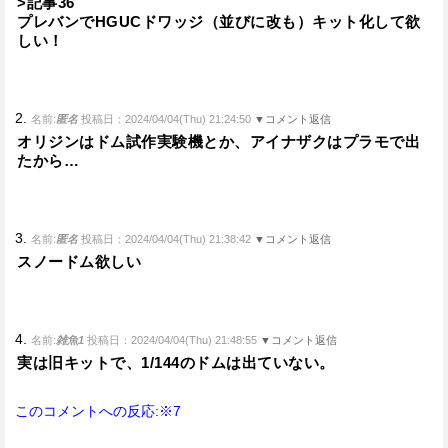
>記事36
プレバンでHGUCドワッジ（並びに改も）キット化して欲
しい！
2.
名前:
匿名
投稿日：2024/04/04(Thu) 21:24:50
▼コメント返信
オリジンはドム試作実験機とか、アイナザクはプラモで出
たから…
3.
名前:
匿名
投稿日：2024/04/04(Thu) 21:38:42
▼コメント返信
スノードム欲しい
4.
名前:
雑魚1
投稿日：2024/04/04(Thu) 21:48:55
▼コメント返信
実は旧キットで、1/144のドムは出ていない。
このコメントへの反応:※7