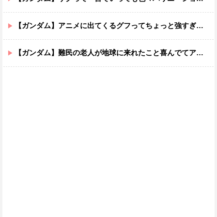
【ガンダム】アニメに出てくるグフってちょっと強すぎじゃない？
【ガンダム】難民の老人が地球に来れたこと喜んでてアレ？連邦もやってることヤバくない？ってなる