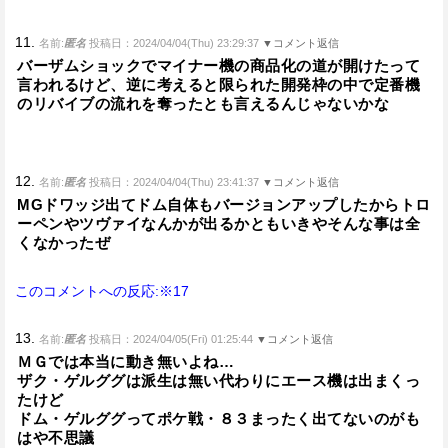
11.
名前:
匿名
投稿日：2024/04/04(Thu) 23:29:37
▼コメント返信
バーザムショックでマイナー機の商品化の道が開けたって
言われるけど、逆に考えると限られた開発枠の中で定番機
のリバイブの流れを奪ったとも言えるんじゃないかな
12.
名前:
匿名
投稿日：2024/04/04(Thu) 23:41:37
▼コメント返信
MGドワッジ出てドム自体もバージョンアップしたからトロ
ーペンやツヴァイなんかが出るかともいきやそんな事は全
くなかったぜ
このコメントへの反応:※17
13.
名前:
匿名
投稿日：2024/04/05(Fri) 01:25:44
▼コメント返信
ＭＧでは本当に動き無いよね…
ザク・ゲルググは派生は無い代わりにエース機は出まくっ
たけど
ドム・ゲルググってポケ戦・８３まったく出てないのがも
はや不思議