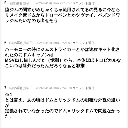
5.
名前:
匿名
投稿日：2024/04/04(Thu) 22:19:57
▼コメント返信
陸ジムの関節がめちゃくちゃ流用されてるの見るに今なら
リメイク素ドムからトローペンとかツヴァイ、ペズンドワ
ッジみたいなのも出せそう
6.
名前:
匿名
投稿日：2024/04/04(Thu) 22:21:07
▼コメント返信
ハーモニーの時にジムストライカーとかは速攻キット化さ
れたのにドムキャノンは…
MSV出し惜しんでた（憶測）から、本体ほぼトロピカルな
こいつは除外だったんだろうなぁと邪推
7.
名前:
匿名
投稿日：2024/04/04(Thu) 22:40:18
▼コメント返信
※4
とは言え、あの頃はドムとリックドムの明確な外観の違い
が
定義されていなかったのでドム＝リックドムで問題なかっ
た。