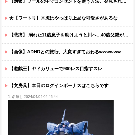
【朗報】プールの中でコンセントを使う方法、発見されるｗｗｗｗ
★【ワートリ】木虎はやっぱり上品な可愛さがあるな
【悲痛】 溺れた11歳息子を助けようと川へ…40歳父親が死亡 息子は母親が救助 愛知
【画像】ADHDとの旅行、大変すぎておわるwwwwww
【遊戯王】ヤドカリューで900レス目指すスレ
【文房具】本日のログインボーナスはこちらです
1:
名無し 2024/04/04 02:46:44