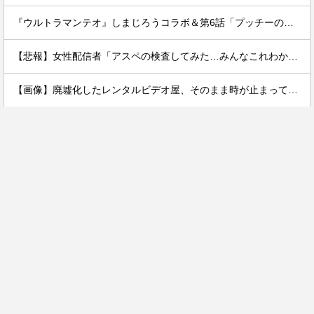
『ウルトラマンテオ』しまじろうコラボ＆第6話「プッチーのお引っ越し」感想・実況まとめ
【悲報】女性配信者「アスペの検査してみた…みんなこれわかるの？」
【画像】廃墟化したレンタルビデオ屋、そのまま時が止まってしまっていると話題にｗｗｗｗ