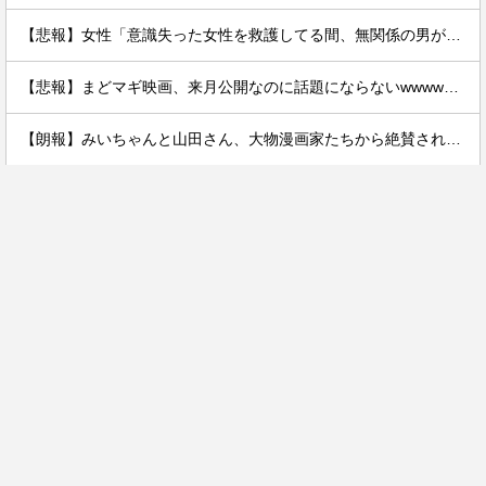
【悲報】女性「意識失った女性を救護してる間、無関係の男が無言でついてきた」
【悲報】まどマギ映画、来月公開なのに話題にならないwwwwwww
【朗報】みいちゃんと山田さん、大物漫画家たちから絶賛されるｗｗｗｗ