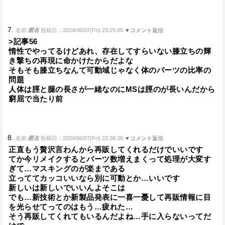
7.
名前:
匿名
投稿日：2024/06/07(Fri) 23:25:00
▼コメント返信
>記事56
惰性でやってるけどあれ、存在してすらいない膝立ちの輝
き撃ちの再現に命かけたからだよな
そもそも膝立ちなんて可動域じゃなく体のパーツの比率の
問題
人体は脛と腿の長さが一緒なのにMSは脛のが長いんだから
窮屈で当たり前
8.
名前:
匿名
投稿日：2024/06/07(Fri) 23:36:38
▼コメント返信
正直もう贅沢言わんから再販してくれるだけでいいです
てか今リメイクするとパーツ数増えまくって処理が大変す
ぎて…マスキングのが楽まである
立っててカッコいいなら別に可動とか…いいです
新しいは新しいでいいんよそこは
でも…新技術とか新製品発表に一喜一憂して再販情報に目
を光らせてってのはもう…疲れた…
そう再販してくれてもいるんだよね…手に入らないってだ