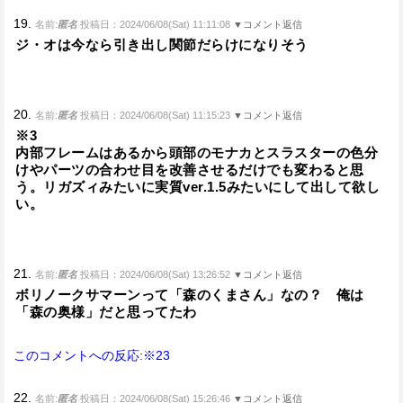
19.
名前:
匿名
投稿日：2024/06/08(Sat) 11:11:08
▼コメント返信
ジ・オは今なら引き出し関節だらけになりそう
20.
名前:
匿名
投稿日：2024/06/08(Sat) 11:15:23
▼コメント返信
※3
内部フレームはあるから頭部のモナカとスラスターの色分
けやパーツの合わせ目を改善させるだけでも変わると思
う。リガズィみたいに実質ver.1.5みたいにして出して欲し
い。
21.
名前:
匿名
投稿日：2024/06/08(Sat) 13:26:52
▼コメント返信
ボリノークサマーンって「森のくまさん」なの？ 俺は
「森の奥様」だと思ってたわ
このコメントへの反応:※23
22.
名前:
匿名
投稿日：2024/06/08(Sat) 15:26:46
▼コメント返信