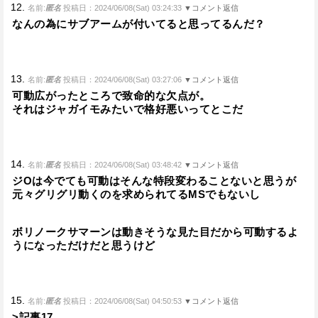
12.
名前:
匿名
投稿日：2024/06/08(Sat) 03:24:33
▼コメント返信
なんの為にサブアームが付いてると思ってるんだ？
13.
名前:
匿名
投稿日：2024/06/08(Sat) 03:27:06
▼コメント返信
可動広がったところで致命的な欠点が。
それはジャガイモみたいで格好悪いってとこだ
14.
名前:
匿名
投稿日：2024/06/08(Sat) 03:48:42
▼コメント返信
ジOは今でても可動はそんな特段変わることないと思うが
元々グリグリ動くのを求められてるMSでもないし
ボリノークサマーンは動きそうな見た目だから可動するよ
うになっただけだと思うけど
15.
名前:
匿名
投稿日：2024/06/08(Sat) 04:50:53
▼コメント返信
>記事17