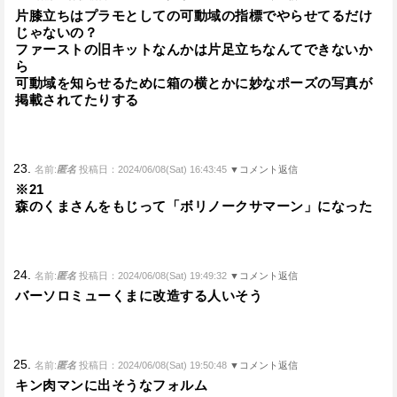
片膝立ちはプラモとしての可動域の指標でやらせてるだけ
じゃないの？
ファーストの旧キットなんかは片足立ちなんてできないか
ら
可動域を知らせるために箱の横とかに妙なポーズの写真が
掲載されてたりする
23.
名前:
匿名
投稿日：2024/06/08(Sat) 16:43:45
▼コメント返信
※21
森のくまさんをもじって「ボリノークサマーン」になった
24.
名前:
匿名
投稿日：2024/06/08(Sat) 19:49:32
▼コメント返信
バーソロミューくまに改造する人いそう
25.
名前:
匿名
投稿日：2024/06/08(Sat) 19:50:48
▼コメント返信
キン肉マンに出そうなフォルム