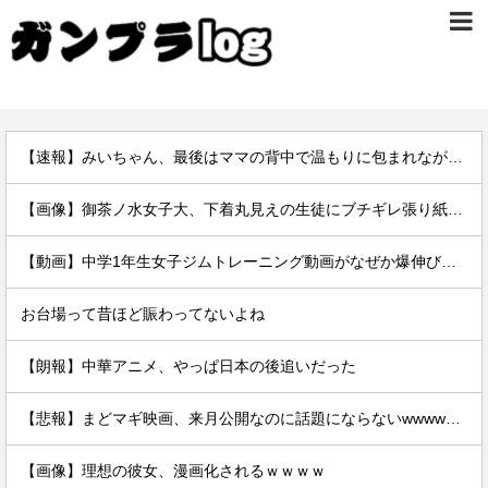
【速報】みいちゃん、最後はママの背中で温もりに包まれながら逝く…
【画像】御茶ノ水女子大、下着丸見えの生徒にブチギレ張り紙ｗｗｗｗ
【動画】中学1年生女子ジムトレーニング動画がなぜか爆伸びしてしまうｗｗｗｗ
お台場って昔ほど賑わってないよね
【朗報】中華アニメ、やっぱ日本の後追いだった
【悲報】まどマギ映画、来月公開なのに話題にならないwwwwwww
【画像】理想の彼女、漫画化されるｗｗｗｗ