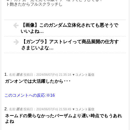
ト飽きたからフルスクラッチし
た！」
【画像】このガンダム立体化されても悪そうで
いいよね…
【ガンプラ】アストレイって商品展開の仕方す
さまじいよな…
1.
名前:
匿名
投稿日：2024/06/07(Fri) 21:35:18
▼コメント返信
ガンオンでは大活躍したから･･･
このコメントへの反応:※16
2.
名前:
匿名
投稿日：2024/06/07(Fri) 21:59:49
▼コメント返信
ネームドの乗らなかったバーザムより遅い時点でもうあれ
よね