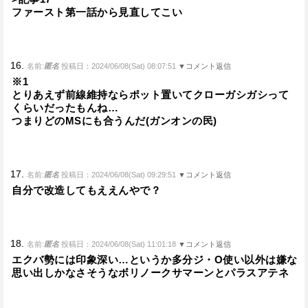
ファースト第一話から見直してこい
16.
名前:
匿名
投稿日：2024/06/08(Sat) 08:07:51
▼コメント返信
※1
とりあえず前線維持ならポット置いてクローガシガシって
くらいだったもんね…
つまりどのMSにも合うんだ(ガンオンの民)
17.
名前:
匿名
投稿日：2024/06/08(Sat) 09:29:51
▼コメント返信
自分で改造してもええんやで？
18.
名前:
匿名
投稿日：2024/06/08(Sat) 11:01:18
▼コメント返信
エクバ勢には印象深い…というか多分ジ・O使い以外は嫌な
思い出しかなさそうなボリノークサマーンとパラスアテネ