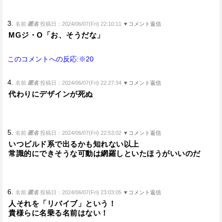
3.
名前:
匿名
投稿日：2024/06/07(Fri) 22:10:11
▼コメント返信
MGジ・O「お、そうだな」
このコメントへの反応:※20
4.
名前:
匿名
投稿日：2024/06/07(Fri) 22:27:34
▼コメント返信
代わりにデザインが死ぬ
5.
名前:
匿名
投稿日：2024/06/07(Fri) 22:53:02
▼コメント返信
いつビルド系で出るかも知れない以上
常識的にできそうな可動は網羅しといたほうがいいのだ
6.
名前:
匿名
投稿日：2024/06/07(Fri) 23:03:05
▼コメント返信
人それを「リバイブ」という！
貴様らに名乗る名前はない！