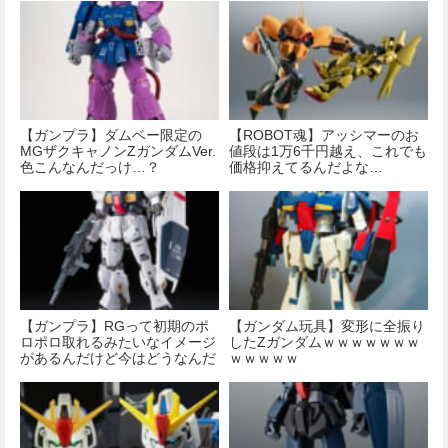
【ガンプラ】ダムベー限定の
【ROBOT魂】アッシマーのお
MGザクキャノンZガンダムVer.
値段は1万6千円越え、これでも
色こんなんだっけ…？
価格抑えてるんだよな…
【ガンプラ】RGって初期のポ
【ガンダム玩具】変形に全振り
ロポロ取れるみたいなイメージ
したZガンダムｗｗｗｗｗｗｗ
があるんだけど今はどうなんだ
ｗｗｗｗｗ
ろう？