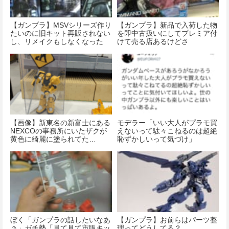
【ガンプラ】MSVシリーズ作り
【ガンプラ】新品で入荷した物
たいのに旧キット再販されない
を即中古扱いにしてプレミア付
し、リメイクもしなくなった
けて売る店あるけどさ
ね…
【画像】新東名の新富士にある
モデラー「いい大人がプラモ買
NEXCOの事務所にいたザクが
えないって駄々こねるのは超絶
黄色に綺麗に塗られてた…
恥ずかしいって気づけ」
ぼく「ガンプラの話したいなあ
【ガンプラ】お前らはパーツ整
☺」ガチ勢「見て見て市販キッ
理ってどうしてる？