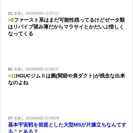
11:
名無し 2024/06/05 21:57:17
>8
ファースト系はまだ可能性残ってるけどゼータ類
はリバイブ望み薄だからマラサイとかだいぶ惜しく
なってくる
41:
名無し 2024/06/05 22:09:37
>11
HGUCジムⅡは腕(関節や肩ダクト)が残念な出来
なのよね
17:
名無し 2024/06/05 21:59:09
基本宇宙戦を前提とした大型MSが片膝立ちなんてす
ることある？