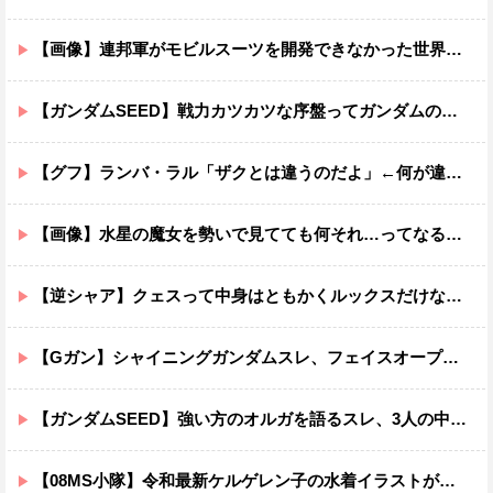
【画像】連邦軍がモビルスーツを開発できなかった世界線のガンダムｗｗｗｗｗｗｗ
【ガンダムSEED】戦力カツカツな序盤ってガンダムの中だと割と珍しい気がする
【グフ】ランバ・ラル「ザクとは違うのだよ」←何が違うの？
【画像】水星の魔女を勢いで見てても何それ…ってなる部分ｗｗｗｗｗｗｗｗ
【逆シャア】クェスって中身はともかくルックスだけなら最高だな
【Gガン】シャイニングガンダムスレ、フェイスオープンが嫌いな男の子なんていません
【ガンダムSEED】強い方のオルガを語るスレ、3人の中でも強化は一番されてない方
【08MS小隊】令和最新ケルゲレン子の水着イラストがあまりにもスケベすぎる…