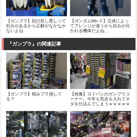
【ガンプラ】顔の良し悪しって
【ガンダムMk-Ⅱ】立体によっ
好みがあるから正解がなかなか
てアレンジが違うから好みが分
ないよね
かれる機体だよね…
『ガンプラ』の関連記事
【ガンプラ】積みプラ崩して
【画像】ヨドバシのガンプラコ
る？
ーナー、今年も気合を入れてネ
タを仕込んでしまうｗｗｗｗｗ
ｗｗｗｗ