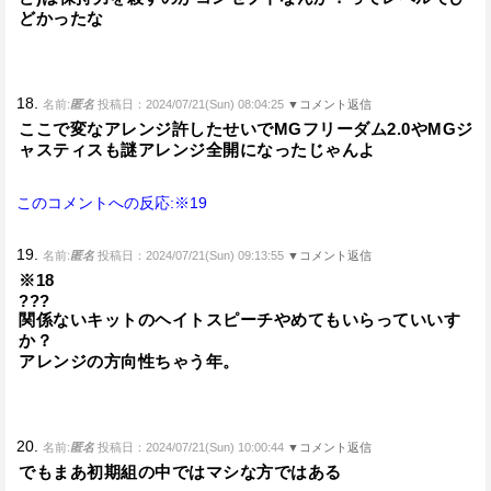
どかったな
18.
名前:
匿名
投稿日：2024/07/21(Sun) 08:04:25
▼コメント返信
ここで変なアレンジ許したせいでMGフリーダム2.0やMGジ
ャスティスも謎アレンジ全開になったじゃんよ
このコメントへの反応:※19
19.
名前:
匿名
投稿日：2024/07/21(Sun) 09:13:55
▼コメント返信
※18
???
関係ないキットのヘイトスピーチやめてもいらっていいす
か？
アレンジの方向性ちゃう年。
20.
名前:
匿名
投稿日：2024/07/21(Sun) 10:00:44
▼コメント返信
でもまあ初期組の中ではマシな方ではある