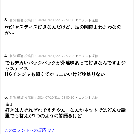
3.
名前:
匿名
投稿日：2024/07/20(Sat) 22:51:56
▼コメント返信
rgジャスティス好きなんだけど、足の関節よわよわなの
が…
4.
名前:
匿名
投稿日：2024/07/20(Sat) 22:55:53
▼コメント返信
でもデカいバックパックが外連味あって好きなんですよジ
ャスティス
HGインジャも細くてかっこいいけど物足りない
5.
名前:
匿名
投稿日：2024/07/20(Sat) 23:00:10
▼コメント返信
※1
好きは人それぞれでええやん。なんかネットではどんな話
題でも答えが1つのように皆語るけど
このコメントへの反応:※7