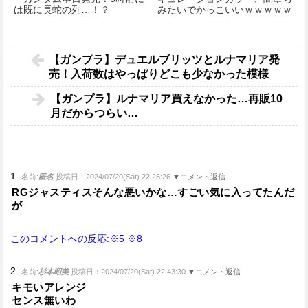
は既に長蛇の列…！？
みたいでかっこいいｗｗｗｗｗ
ｗｗｗ
【ガンプラ】デュエルブリッツとルナマリア発
売！入荷数はやっぱりどこも少なかった模様
【ガンプラ】ルナマリア買えなかった…再販10
月だからつらい…
1.
名前:
匿名
投稿日：2024/07/20(Sat) 22:25:26
▼コメント返信
RGジャスティスそんな悪いかな…すごい気に入ってたんだ
が
このコメントへの反応:※5
※8
2.
名前:
杉本昭美
投稿日：2024/07/20(Sat) 22:43:30
▼コメント返信
キモいアレンジ
センス無いわ