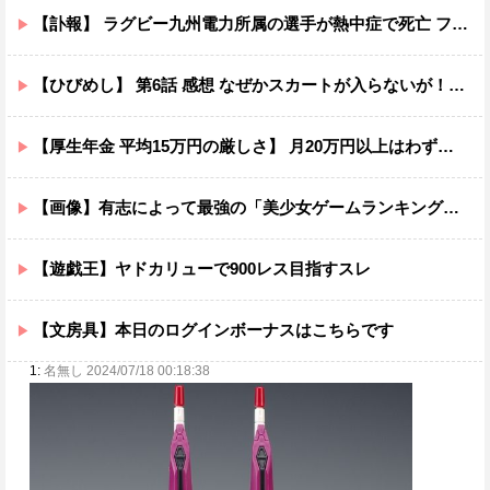
【訃報】 ラグビー九州電力所属の選手が熱中症で死亡 フィジー出身の26歳
【ひびめし】 第6話 感想 なぜかスカートが入らないが！？【日々は過ぎれど飯うまし】
【厚生年金 平均15万円の厳しさ】 月20万円以上はわずか1.8割、高齢夫婦は毎月4.2万円の赤字に
【画像】有志によって最強の「美少女ゲームランキング」が発表！!！ あの名作も
【遊戯王】ヤドカリューで900レス目指すスレ
【文房具】本日のログインボーナスはこちらです
1:
名無し 2024/07/18 00:18:38