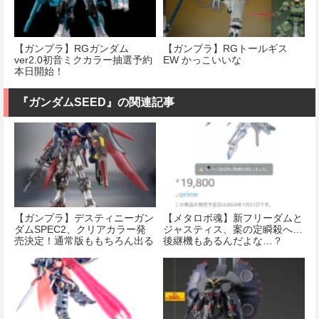
【ガンプラ】RGガンダム
【ガンプラ】RGトールギス
ver2.0初音ミクカラー抽選予約
EW かっこいいな
本日開始！
『ガンダムSEED』の関連記事
【ガンプラ】デスティニーガン
【メタロボ魂】新フリーダムと
ダムSPEC2、クリアカラー発
ジャスティス、案の定瞬殺へ…
売決定！通常版ももちろん出る
後継機もあるんだよな…？
よな…？