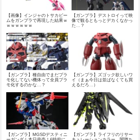
【画像】インジャのトサカビー
【ガンプラ】デストロイって映
ムをガンプラで再現した結果ｗ
像で観るともっとデカくなかっ
ｗｗｗｗｗｗ
た…？
【ガンプラ】種自由でまだプラ
【ガンプラ】ズゴック欲しいワ
モ化してない機体って全員プラ
イ（まぁ今日は並ばなくても買
モ化するのかな…？
えるだろ…）
【ガンプラ】MGSDデスティニ
【ガンプラ】ライフリのリサー
ーガンダム本日発売！6時前に
キュレーションカラー、闇堕ち