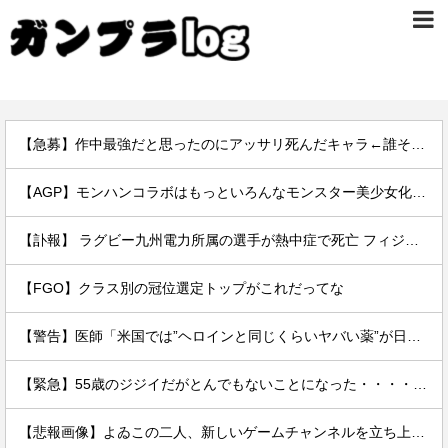
【急募】作中最強だと思ったのにアッサリ死んだキャラ←誰そうぞうした？
【AGP】モンハンコラボはもっといろんなモンスター美少女化してほしかった
【訃報】 ラグビー九州電力所属の選手が熱中症で死亡 フィジー出身の26歳
【FGO】クラス別の冠位選定トップがこれだってな
【警告】医師「米国では”ヘロインと同じくらいヤバい薬”が日本では平気で処方されてる」
【緊急】55歳のジジイだがとんでもないことになった・・・・・・
【悲報画像】よゐこの二人、新しいゲームチャンネルを立ち上げるwwww