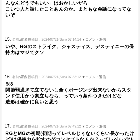
んなんどうでもいい」はおかしいだろ
こいつ人と話したことあんのか。まともな会話になってな
いぞ
15.
名前:
匿名
投稿日：2024/07/21(Sun) 07:14:14
▼コメント返信
いや、RGのストライク、ジャスティス、デスティニーの保
持力はマジでクソ
16.
名前:
匿名
投稿日：2024/07/21(Sun) 07:33:12
▼コメント返信
※8
関節弱過ぎて立てないし全くポージング出来ないからスタ
ンド使用かつ素立ちなら、っていう条件つきだけどな
造形は確かに良いと思う
17.
名前:
匿名
投稿日：2024/07/21(Sun) 07:49:12
▼コメント返信
RGとMGの初期(初期ってレベルじゃないくらい長かったけ
ど)は保持力を殺すのがコンセプトなんか？ってレベルでひ