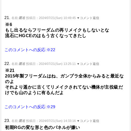
21.
名前:
匿名
投稿日：2024/07/21(Sun) 10:49:45
▼コメント返信
※6
もし出るならフリーダムの再リメイクもしないとな
流石にHGCEのはもう古くなってきたし
このコメントへの反応:※22
22.
名前:
匿名
投稿日：2024/07/21(Sun) 13:25:11
▼コメント返信
※21
2015年製フリーダムはね、ガンプラ全体からみると最近な
のよ
それより遥かに古くてリメイクされてない機体が主役級だ
けでも山のように有るんだよ
このコメントへの反応:※29
23.
名前:
匿名
投稿日：2024/07/21(Sun) 14:33:16
▼コメント返信
初期RGの変な形と色のパネルが嫌い