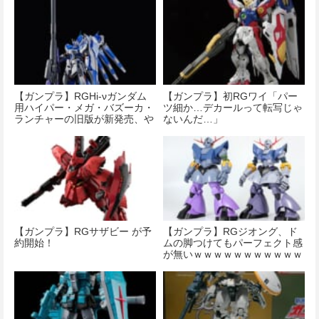
【ガンプラ】RGHi-νガンダム
【ガンプラ】初RGワイ「パー
用ハイパー・メガ・バズーカ・
ツ細か…デカールって転写じゃ
ランチャーの旧版が新発売、や
ないんだ…」
っぱりこっちの方がいいな？
【ガンプラ】RGサザビー が予
【ガンプラ】RGジオング、ド
約開始！
ムの脚つけてもパーフェクト感
が無いｗｗｗｗｗｗｗｗｗｗｗ
ｗｗｗｗｗ