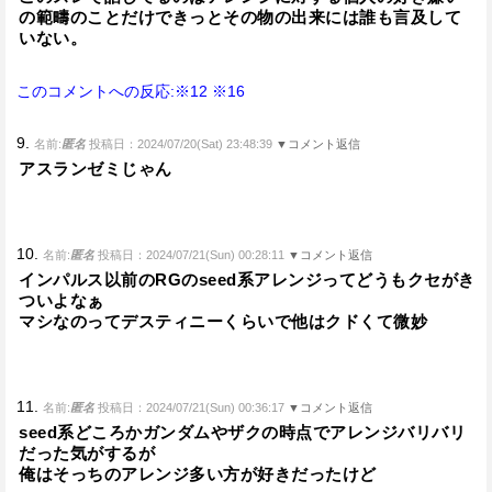
の範疇のことだけできっとその物の出来には誰も言及して
いない。
このコメントへの反応:※12
※16
9.
名前:
匿名
投稿日：2024/07/20(Sat) 23:48:39
▼コメント返信
アスランゼミじゃん
10.
名前:
匿名
投稿日：2024/07/21(Sun) 00:28:11
▼コメント返信
インパルス以前のRGのseed系アレンジってどうもクセがき
ついよなぁ
マシなのってデスティニーくらいで他はクドくて微妙
11.
名前:
匿名
投稿日：2024/07/21(Sun) 00:36:17
▼コメント返信
seed系どころかガンダムやザクの時点でアレンジバリバリ
だった気がするが
俺はそっちのアレンジ多い方が好きだったけど