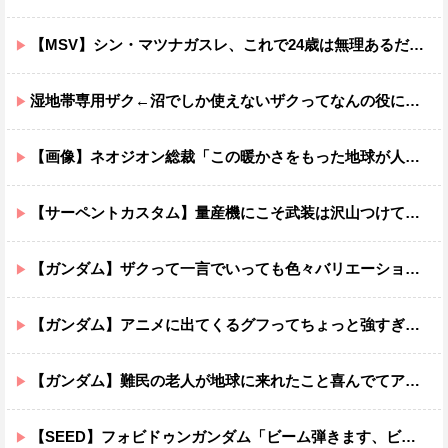
【MSV】シン・マツナガスレ、これで24歳は無理あるだろ…
湿地帯専用ザク←沼でしか使えないザクってなんの役に立つ設定なんだ？
【画像】ネオジオン総裁「この暖かさをもった地球が人間さえ破壊するんだ（汗だく）」
【サーペントカスタム】量産機にこそ武装は沢山つけてほしいよね
【ガンダム】ザクって一言でいっても色々バリエーションがあるよね
【ガンダム】アニメに出てくるグフってちょっと強すぎじゃない？
【ガンダム】難民の老人が地球に来れたこと喜んでてアレ？連邦もやってることヤバくない？ってなる
【SEED】フォビドゥンガンダム「ビーム弾きます、ビーム曲げられます、空飛びます」←二世代目でこれ出来るのおかしいだろ