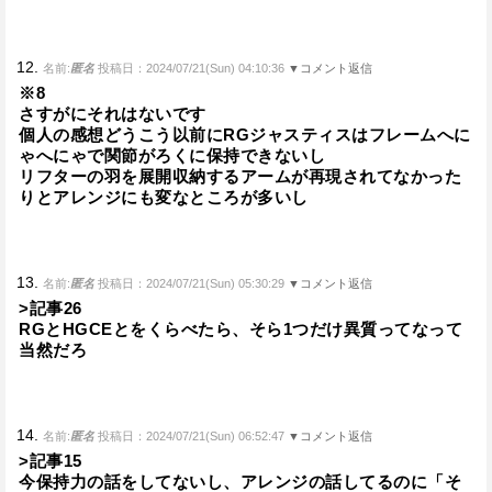
12.
名前:
匿名
投稿日：2024/07/21(Sun) 04:10:36
▼コメント返信
※8
さすがにそれはないです
個人の感想どうこう以前にRGジャスティスはフレームへに
ゃへにゃで関節がろくに保持できないし
リフターの羽を展開収納するアームが再現されてなかった
りとアレンジにも変なところが多いし
13.
名前:
匿名
投稿日：2024/07/21(Sun) 05:30:29
▼コメント返信
>記事26
RGとHGCEとをくらべたら、そら1つだけ異質ってなって
当然だろ
14.
名前:
匿名
投稿日：2024/07/21(Sun) 06:52:47
▼コメント返信
>記事15
今保持力の話をしてないし、アレンジの話してるのに「そ