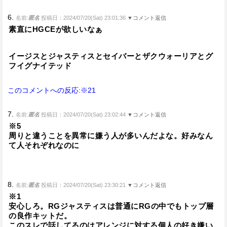
6.
名前:
匿名
投稿日：2024/07/20(Sat) 23:01:36
▼コメント返信
素直にHGCEが欲しいなぁ
イージスとジャスティスとセイバーとザクウォーリアとグ
フイグナイテッド
このコメントへの反応:※21
7.
名前:
匿名
投稿日：2024/07/20(Sat) 23:02:44
▼コメント返信
※5
周りと違うことを異常に嫌う人が多いんだよな。好みなん
て人それぞれなのに
8.
名前:
匿名
投稿日：2024/07/20(Sat) 23:30:21
▼コメント返信
※1
安心しろ。RGジャスティスは普通にRGの中でもトップ層
の良作キットだ。
このスレで話してるのはアレンジに対する個人の好き嫌い