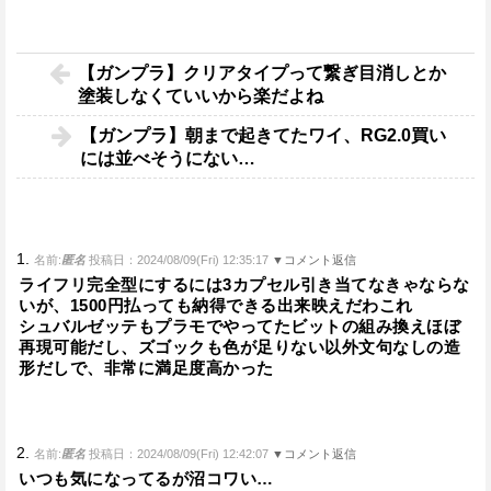
【ガンプラ】クリアタイプって繋ぎ目消しとか
塗装しなくていいから楽だよね
【ガンプラ】朝まで起きてたワイ、RG2.0買い
には並べそうにない…
1.
名前:
匿名
投稿日：2024/08/09(Fri) 12:35:17
▼コメント返信
ライフリ完全型にするには3カプセル引き当てなきゃならな
いが、1500円払っても納得できる出来映えだわこれ
シュバルゼッテもプラモでやってたビットの組み換えほぼ
再現可能だし、ズゴックも色が足りない以外文句なしの造
形だしで、非常に満足度高かった
2.
名前:
匿名
投稿日：2024/08/09(Fri) 12:42:07
▼コメント返信
いつも気になってるが沼コワい…