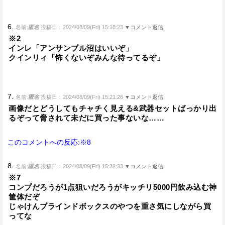
6.
名前:
匿名
投稿日：2024/08/09(Fri) 15:18:23
▼コメント返信
※2
インレ「アンサンブル沼はいいぞ」
クインリィ「怖くないぞみんな待ってるぞ」
7.
名前:
匿名
投稿日：2024/08/09(Fri) 15:21:26
▼コメント返信
画像だとどうしてもチャチく見える&武器セットばっかり出
るぞって脅されて未だに買った事ないな……
このコメントへの反応:※8
8.
名前:
匿名
投稿日：2024/08/09(Fri) 15:32:33
▼コメント返信
※7
コンプだろうが1点狙いだろうがキッチリ5000円飲み込む神
筐体だぞ
じゃけんブラインドボックスのやつを重さ気にしながら買
ってな