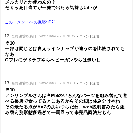
メルカリとか使わんの？
そりゃあ目当てが一発で出たら気持ちいいが
このコメントへの反応:※21
12.
名前:
匿名
投稿日：2024/08/09(Fri) 18:31:42
▼コメント返信
※10
一部は同じとは言えラインナップが違うのを比較されても
なあ
Gフレにゲドラフやらヘビーガンやらは無いし
13.
名前:
匿名
投稿日：2024/08/09(Fri) 18:38:31
▼コメント返信
※10
アンサンブルさんは各MSのいろんなパーツを組み替えて遊
べる長所で食ってるとこあるからその辺は住み分けやね
その最たる点がAoZのあいつらだわ、web説明書みたら組
み替え別形態多過ぎて一周回って未完品商法だもん