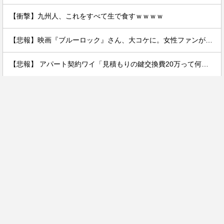
【衝撃】九州人、これをすべて生で食すｗｗｗｗ
【悲報】映画『ブルーロック』さん、大コケに。女性ファンが殺到するんじゃなかったの？
【悲報】 アパート契約ワイ「見積もりの鍵交換費20万って何ですか？」不動産屋「鍵を新しい物に交換したのです」