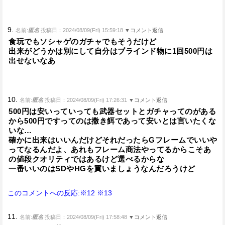
9.
名前:
匿名
投稿日：2024/08/09(Fri) 15:59:18
▼コメント返信
食玩でもソシャゲのガチャでもそうだけど
出来がどうかは別にして自分はブラインド物に1回500円は
出せないなあ
10.
名前:
匿名
投稿日：2024/08/09(Fri) 17:26:31
▼コメント返信
500円は安いっていっても武器セットとガチャってのがある
から500円ですってのは撒き餌であって安いとは言いたくな
いな…
確かに出来はいいんだけどそれだったらGフレームでいいや
ってなるんだよ、あれもフレーム商法やってるからこそあ
の値段クオリティではあるけど選べるからな
一番いいのはSDやHGを買いましょうなんだろうけど
このコメントへの反応:※12
※13
11.
名前:
匿名
投稿日：2024/08/09(Fri) 17:58:48
▼コメント返信