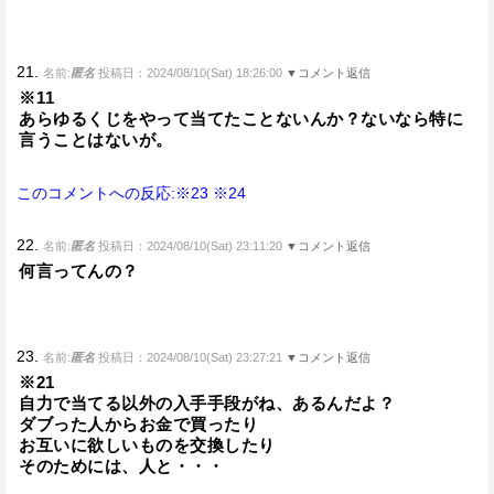
21.
名前:
匿名
投稿日：2024/08/10(Sat) 18:26:00
▼コメント返信
※11
あらゆるくじをやって当てたことないんか？ないなら特に
言うことはないが。
このコメントへの反応:※23
※24
22.
名前:
匿名
投稿日：2024/08/10(Sat) 23:11:20
▼コメント返信
何言ってんの？
23.
名前:
匿名
投稿日：2024/08/10(Sat) 23:27:21
▼コメント返信
※21
自力で当てる以外の入手手段がね、あるんだよ？
ダブった人からお金で買ったり
お互いに欲しいものを交換したり
そのためには、人と・・・