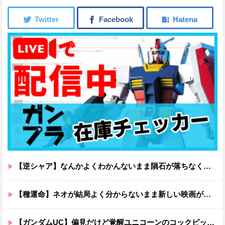
【逆シャア】なんかよくわかんないまま隕石が落ちなくていい感じに終わった作品ｗｗｗｗｗｗ
【種運命】ネオが結局よく分からないまま新しい映画が終わった後ももやもやしてる
【ガンダムUC】偏見だけど覚醒ユニコーンのコックピットってエアコンの効きが強そうでいいよね