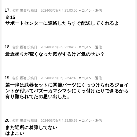
17.
名前:
匿名
投稿日：2024/08/09(Fri) 23:03:50
▼コメント返信
※15
サポートセンターに連絡したらすぐ配送してくれるよ
18.
名前:
匿名
投稿日：2024/08/09(Fri) 23:04:55
▼コメント返信
最近塗りが荒くなった気がするけど気のせい？
19.
名前:
匿名
投稿日：2024/08/09(Fri) 23:42:45
▼コメント返信
第一弾は武器セットに関節パーツにくっつけられるジョイ
ントが付いてバズーカマシマシにくっ付けたりできるから
有り難られてたの思い出した。
20.
名前:
匿名
投稿日：2024/08/09(Fri) 23:50:58
▼コメント返信
まだ近所に着弾してない
はよこい