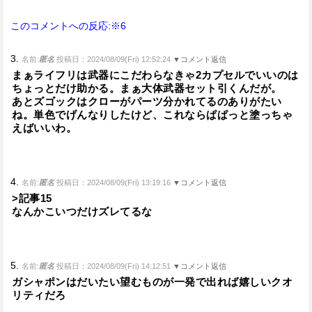
このコメントへの反応:※6
3.
名前:
匿名
投稿日：2024/08/09(Fri) 12:52:24
▼コメント返信
まぁライフリは武器にこだわらなきゃ2カプセルでいいのは
ちょっとだけ助かる。まぁ大体武器セット引くんだが。
あとズゴックはクローがパーツ分かれてるのありがたい
ね。単色でげんなりしたけど、これならぱぱっと塗っちゃ
えばいいわ。
4.
名前:
匿名
投稿日：2024/08/09(Fri) 13:19:16
▼コメント返信
>記事15
なんかこいつだけズレてるな
5.
名前:
匿名
投稿日：2024/08/09(Fri) 14:12:51
▼コメント返信
ガシャポンはだいたい望むものが一発で出れば嬉しいクオ
リティだろ