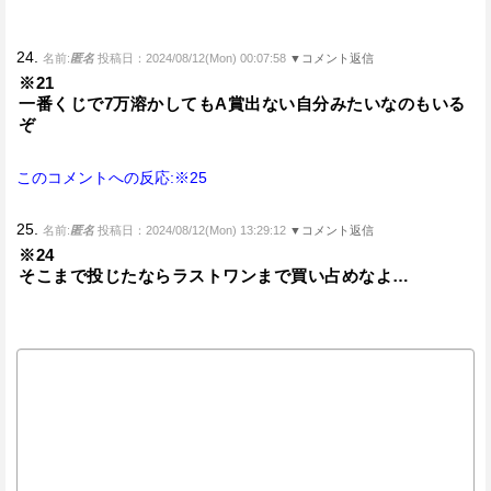
24.
名前:
匿名
投稿日：2024/08/12(Mon) 00:07:58
▼コメント返信
※21
一番くじで7万溶かしてもA賞出ない自分みたいなのもいる
ぞ
このコメントへの反応:※25
25.
名前:
匿名
投稿日：2024/08/12(Mon) 13:29:12
▼コメント返信
※24
そこまで投じたならラストワンまで買い占めなよ…