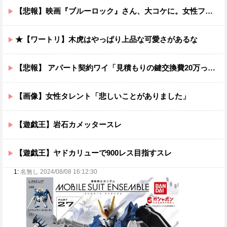
【悲報】映画『ブルーロック』さん、大コケに。女性ファンが殺到するんじゃなかったの？
★【ワートリ】木虎はやっぱり上品な可愛さがあるな
【悲報】 アパート契約ワイ「見積もりの鍵交換費20万って何ですか？」不動産屋「鍵を新しい物に交換したのです」
【画像】女性タレント「悲しいことがありました」
【遊戯王】岩石カメッタースレ
【遊戯王】ヤドカリューで900レス目指すスレ
1:
名無し 2024/08/08 16:12:30