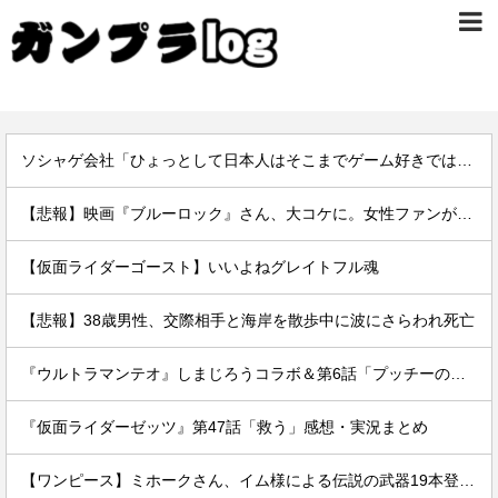
ソシャゲ会社「ひょっとして日本人はそこまでゲーム好きではないのでは…？」
【悲報】映画『ブルーロック』さん、大コケに。女性ファンが殺到するんじゃなかったの？
【仮面ライダーゴースト】いいよねグレイトフル魂
【悲報】38歳男性、交際相手と海岸を散歩中に波にさらわれ死亡
『ウルトラマンテオ』しまじろうコラボ＆第6話「プッチーのお引っ越し」感想・実況まとめ
『仮面ライダーゼッツ』第47話「救う」感想・実況まとめ
【ワンピース】ミホークさん、イム様による伝説の武器19本登場で「世界最強」の格がついに怪しくなってきてしまうｗｗｗｗ