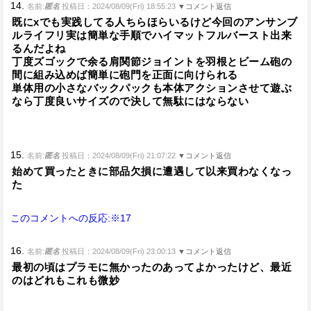
14.
名前:
匿名
投稿日：2024/08/09(Fri) 18:55:23
▼コメント返信
既にxでも実践してる人ちらほらいるけど今回のアンサンブ
ルライフリ実は簡単な手順でハイマットフルバースト出来
るんだよね
丁度ズゴックで余る肩関節ジョイントを羽根とビーム砲の
間に組み込めば簡単に砲門を正面に向けられる
単体用の小さなバックパックも本体アクションさせて遊ぶ
なら丁度良いサイズので決して無駄にはならない
15.
名前:
匿名
投稿日：2024/08/09(Fri) 21:07:22
▼コメント返信
始めて買ったときに部品欠損に遭遇して以来買わなくなっ
た
このコメントへの反応:※17
16.
名前:
匿名
投稿日：2024/08/09(Fri) 23:00:13
▼コメント返信
最初の頃はプラモに無かったのあってよかったけど、最近
のはどれもこれも微妙