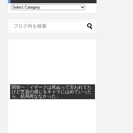
関智一「イザークは死ぬって言われてた
けど芝居の感じをキャラにはめていった
ら、結局死ななかった」