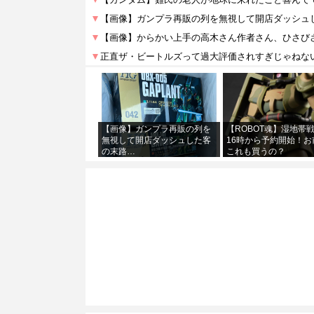
【画像】ガンプラ再販の列を
【ROBOT魂】湿地帯
無視して開店ダッシュした客
16時から予約開始！お
の末路…
これも買うの？