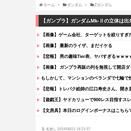
ホーム
ガンダム
Ζガンダム
【ガンプラ】ガンダムMk-Ⅱの立体は
【画像】ゲーム会社、ターゲットを絞りすぎ
【画像】 最新のライザ、まだイケる
【悲報】 男の趣味Tier表、ヤバすぎるｗｗｗ
【画像】 ガンプラ再販の列を無視して開店ダ
もしかして、マンションのベランダで七輪で焼
【悲報】トレパク絵師の江口寿史さん、開き
【遊戯王】ヤドカリューで900レス目指すス
【文房具】本日のログインボーナスはこちら
1:
名無し 2024/08/21 18:23:37