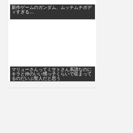
新作ゲームのガンダム、ムッチムチボデ
ィすぎる…
マリューさんってミサトさん系譜なのに
キラと仲のいい甥っ子くらいで収まって
るのだいぶ聖人だと思う