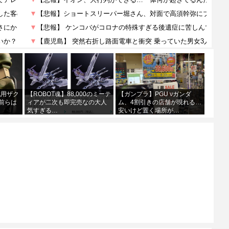
戦用ザク
【ROBOT魂】88,000のミーテ
【ガンプラ】PGU νガンダ
前らは
ィアが二次も即完売なの大人
ム、4割引きの店舗が現れる…
気すぎる…
安いけど置く場所が…