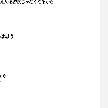
に組める密度じゃなくなるから…
とは思う
から
が