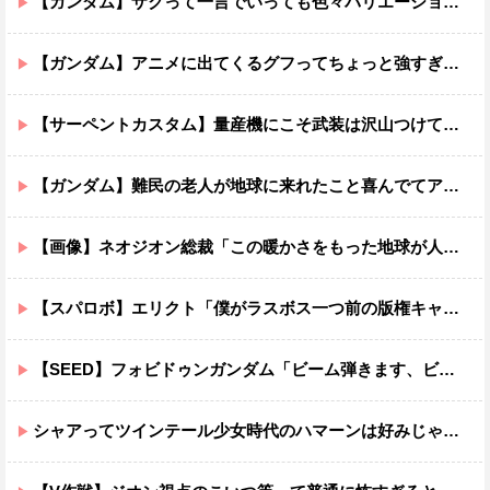
【ガンダム】ザクって一言でいっても色々バリエーションがあるよね
【ガンダム】アニメに出てくるグフってちょっと強すぎじゃない？
【サーペントカスタム】量産機にこそ武装は沢山つけてほしいよね
【ガンダム】難民の老人が地球に来れたこと喜んでてアレ？連邦もやってることヤバくない？ってなる
【画像】ネオジオン総裁「この暖かさをもった地球が人間さえ破壊するんだ（汗だく）」
【スパロボ】エリクト「僕がラスボス一つ前の版権キャラ最後の敵ってちょっと荷が重すぎない？」
【SEED】フォビドゥンガンダム「ビーム弾きます、ビーム曲げられます、空飛びます」←二世代目でこれ出来るのおかしいだろ
シャアってツインテール少女時代のハマーンは好みじゃなかったの？