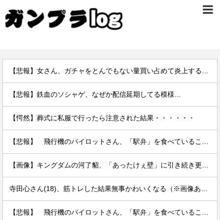
【悲報】女さん、ガチャをとんでもない量買い占めて炎上するｗｗｗｗ
【悲報】鉄血のソシャゲ、なぜか配信延期してる模様…
【愕然】葬式に私服で行ったら注意された結果・・・・・・
【悲報】 飛行機のパイロットさん、「駅弁」を食べていることがバレる……
【画像】キングダムの河了貂、「あったけぇ壁」に引き続き更に味方をぶっ殺す作戦を実行する
寺田心さん(18)、筋トレした結果無事かわいくなる（※画像あり）
【悲報】 飛行機のパイロットさん、「駅弁」を食べていることがバレる……