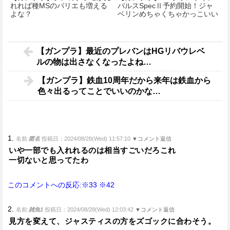
れれば種MSのバリエも増える
パルスSpecⅡ予約開始！ジャ
よな？
ベリンめちゃくちゃかっこいい
な！
【ガンプラ】最近のプレバンはHGリバウレベ
ルの物は出さなくなったよね…
【ガンプラ】鉄血10周年だから来年は鉄血から
色々出るってことでいいのかな…
1.
名前:
匿名
投稿日：2024/08/28(Wed) 11:57:10
▼コメント返信
いや一部でも入れれるのは相当すごいだろこれ
一切ないと思ってたわ
このコメントへの反応:※33
※42
2.
名前:
雑魚1
投稿日：2024/08/28(Wed) 12:03:42
▼コメント返信
見方を変えて、ジャスティスの方をズゴックに合わそう。