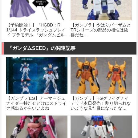
【予約開始！】『HGBD：R
【ガンプラ】やはりバーザムと
1/144 トライスラッシュブレイ
TRシリーズの部品の相性は抜
ド プラモデル 『ガンダムビル
群だね…
ドダイバーズRe：RISE』』
『ガンダムSEED』の関連記事
【ガンプラ EG】アーマーシュ
【ガンプラ】HGグフイグナイ
ナイダー持たせとけばストライ
テッド本日発売！割り切られな
ク感出るからいいよね
いような見た目になったな…