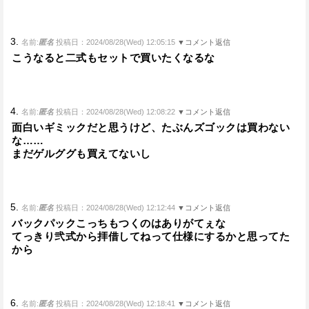
3.
名前:
匿名
投稿日：2024/08/28(Wed) 12:05:15
▼コメント返信
こうなると二式もセットで買いたくなるな
4.
名前:
匿名
投稿日：2024/08/28(Wed) 12:08:22
▼コメント返信
面白いギミックだと思うけど、たぶんズゴックは買わない
な……
まだゲルググも買えてないし
5.
名前:
匿名
投稿日：2024/08/28(Wed) 12:12:44
▼コメント返信
バックパックこっちもつくのはありがてぇな
てっきり弐式から拝借してねって仕様にするかと思ってた
から
6.
名前:
匿名
投稿日：2024/08/28(Wed) 12:18:41
▼コメント返信