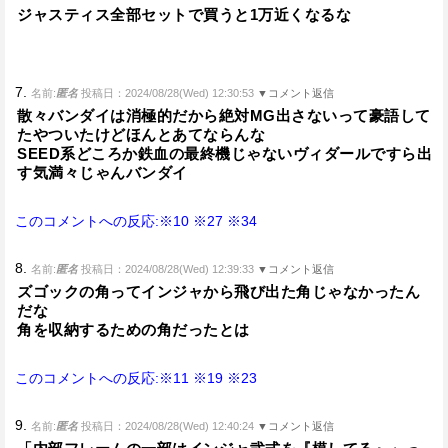
ジャスティス全部セットで買うと1万近くなるな
7.
名前:
匿名
投稿日：2024/08/28(Wed) 12:30:53
▼コメント返信
散々バンダイは消極的だから絶対MG出さないって豪語して
たやついたけどほんとあてならんな
SEED系どころか鉄血の最終機じゃないヴィダールですら出
す気満々じゃんバンダイ
このコメントへの反応:※10
※27
※34
8.
名前:
匿名
投稿日：2024/08/28(Wed) 12:39:33
▼コメント返信
ズゴックの角ってインジャから飛び出た角じゃなかったん
だな
角を収納するための角だったとは
このコメントへの反応:※11
※19
※23
9.
名前:
匿名
投稿日：2024/08/28(Wed) 12:40:24
▼コメント返信