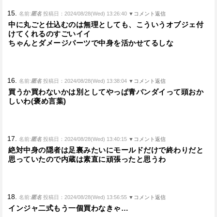
15.
名前:
匿名
投稿日：2024/08/28(Wed) 13:26:40
▼コメント返信
中に丸ごと仕込むのは無理としても、こういうオブジェ付
けてくれるのすごいイイ
ちゃんとダメージパーツで中身を活かせてるしな
16.
名前:
匿名
投稿日：2024/08/28(Wed) 13:38:04
▼コメント返信
買うか買わないかは別としてやっぱ青バンダイって頭おか
しいわ(褒め言葉)
17.
名前:
匿名
投稿日：2024/08/28(Wed) 13:40:15
▼コメント返信
絶対中身の隠者は足裏みたいにモールドだけで終わりだと
思っていたので内蔵は素直に頑張ったと思うわ
18.
名前:
匿名
投稿日：2024/08/28(Wed) 13:56:55
▼コメント返信
インジャ二式もう一個買わなきゃ…