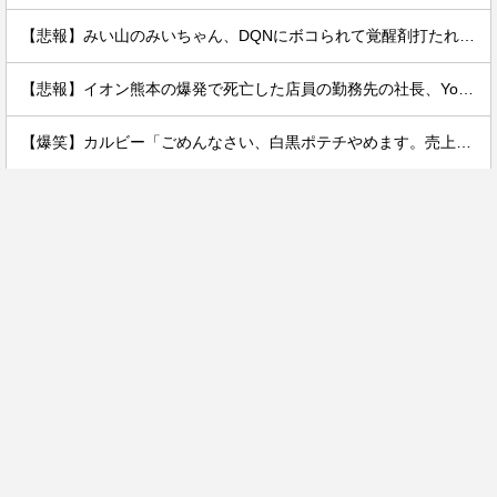
【悲報】みい山のみいちゃん、DQNにボコられて覚醒剤打たれて死亡←これさぁ
【悲報】イオン熊本の爆発で死亡した店員の勤務先の社長、YouTuberヒカルだった。何で避難させてないんだよ……
【爆笑】カルビー「ごめんなさい、白黒ポテチやめます。売上ガタ落ちしました…」