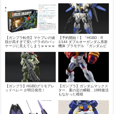
ルドダイバーズRe：RISE』(仮
称)』
【ガンプラ転売】マケプレの値
【予約開始！】『HGBD：R
段が高すぎて安いグラボのパッ
1/144 ダブルオーガンダム系新
ケージに見えてしまうｗｗｗｗ
機体 プラモデル 『ガンダムビ
ｗｗｗｗｗｗｗｗｗｗｗｗ
ルドダイバーズRe：RISE』(仮
称)』
【ガンプラ】HGBDグリモアレ
【ガンプラ】ガンダムマックス
ッドベレー が明日発売！
ター、案の定の瞬殺…18時復活
もなかった模様