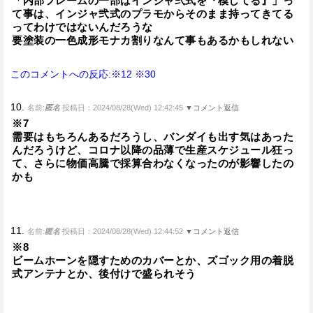
「内部フレームの一部はインジャ弐式を『模してる』」っ
て事は、インジャ弐式のプラモからそのまま持ってきてる
ってわけではないんだろうな
要塗装の一色成形モナカ割りなんて事もあるかもしれない
このコメントへの反応:※12
※30
10.
名前:
匿名
投稿日：2024/08/28(Wed) 12:42:45
▼コメント返信
※7
需要はもちろんあるだろうし、バンダイも出す気はあった
んだろうけど、コロナ以降の品薄で生産スケジュール狂っ
て、さらに物価高騰で採算合わなくなったのが影響したの
かも
11.
名前:
匿名
投稿日：2024/08/28(Wed) 12:44:52
▼コメント返信
※8
ビームホーンを隠すためのカバーとか、ズゴック用の着脱
式アンテナとか、後付けで盛られそう