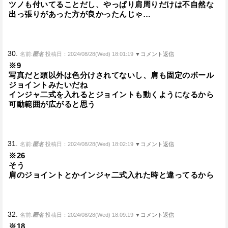
ツノも付いてることだし、やっぱり肩周りだけは不自然な
出っ張りがあった方が良かったんじゃ…
30.
名前:
匿名
投稿日：2024/08/28(Wed) 18:01:19
▼コメント返信
※9
写真だと頭以外は色分けされてないし、肩も固定のボール
ジョイントみたいだね
インジャ二式を入れるとジョイントも動くようになるから
可動範囲が広がると思う
31.
名前:
匿名
投稿日：2024/08/28(Wed) 18:02:19
▼コメント返信
※26
そう
肩のジョイントとかインジャ二式入れた時と違ってるから
32.
名前:
匿名
投稿日：2024/08/28(Wed) 18:09:19
▼コメント返信
※18