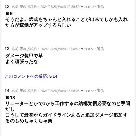
12.
名前:
匿名
投稿日：2024/08/28(Wed) 12:59:59
▼コメント返信
※9
そうだよ。弐式もちゃんと入れることが出来てしかも入れ
た方が稼働がアップするらしい
13.
名前:
匿名
投稿日：2024/08/28(Wed) 13:00:40
▼コメント返信
ダメージ装甲で草
よく頑張ったな
このコメントへの反応:※14
14.
名前:
匿名
投稿日：2024/08/28(Wed) 13:08:05
▼コメント返信
※13
リューターとかで1から工作するの結構覚悟必要なのと手間
だし
こうして最初からガイドラインあると追加ダメージ追加す
るのもめちゃくちゃ楽