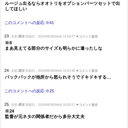
ルージュ出るならオオトリをオプションパーツセットで出
してほしい
このコメントへの反応:※41
23.
名前:
匿名
投稿日：2024/08/28(Wed) 14:59:37
▼コメント返信
※8
まあ見えてる部分のサイズも明らかに違ったしな
24.
名前:
匿名
投稿日：2024/08/28(Wed) 16:03:48
▼コメント返信
バックパックが他所から怒られそうでドキドキする…
このコメントへの反応:※25
25.
名前:
匿名
投稿日：2024/08/28(Wed) 16:05:27
▼コメント返信
※24
監督が元ネタの関係者だから多分大丈夫