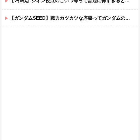
【V作戦】ジオン視点のこいつ等って普通に怖すぎると思う…
【ガンダムSEED】戦力カツカツな序盤ってガンダムの中だと割と珍しい気がする