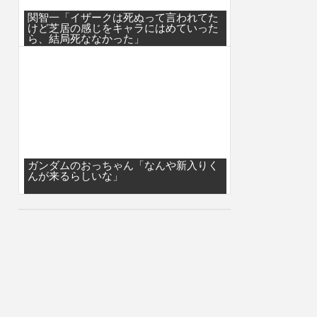
関智一「イザークは死ぬって言われてた
けど芝居の感じをキャラにはめていった
ら、結局死ななかった」
ガンダムのおっちゃん「なんや新入りく
んが来るらしいな」