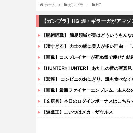
ホーム
ガンプラ
HG
【ガンプラ】HG 煌・ギラーガがアマゾ
【呪術廻戦】 簡易領域が実はどういうもんな
【凄すぎる】 力士の嫁に美人が多い理由→
【画像】コスプレイヤーが死ぬ気で痩せた結
【HUNTER×HUNTER】 あたしの昔の写真
【悲報】 コンビニのおにぎり、誰も食べなく
【画像】最新ファイヤーエンブレム、主人公の性別
【文房具】本日のログインボーナスはこちら
【遊戯王】こいつはメカ・ザウルス