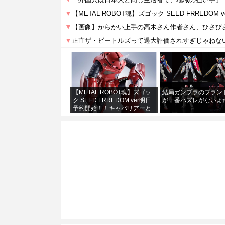
【METAL ROBOT魂】ズゴッ
結局ガンプラのブラン
ク SEED FRREDOM ver明日
が一番ハズレがないよ
予約開始！！キャバリアーと
あわせて４万か…