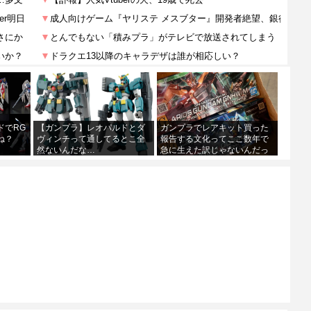
ドでRG
【ガンプラ】レオパルドとダ
ガンプラでレアキット買った
ね？
ヴィンチって通してるとこ全
報告する文化ってここ数年で
然ないんだな…
急に生えた訳じゃないんだっ
てね