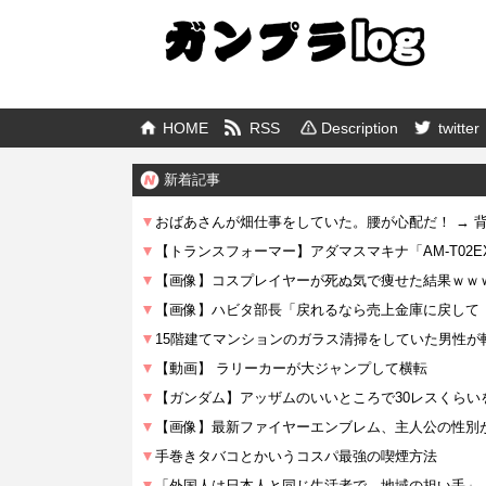
HOME
RSS
Description
twitter
新着記事