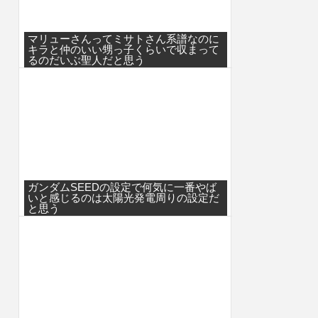
マリューさんってミサトさん系譜なのに
キラと仲のいい甥っ子くらいで収まって
るのだいぶ聖人だと思う
ガンダムSEEDの設定で何気に一番やば
いと感じるのは太陽光発電周りの設定だ
と思う