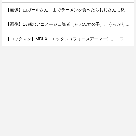
【画像】山ガールさん、山でラーメンを食べたらおじさんに怒られるｗｗｗ
【画像】15歳のアニメージュ読者（たぶん女の子）、うっかりガンダム富野に質問してしまい無事に『反米』思想を叩き込まれる…
【ロックマン】MDLX「エックス（フォースアーマー）」「フォルテ」アクションフィギュア【彩色原型公開】