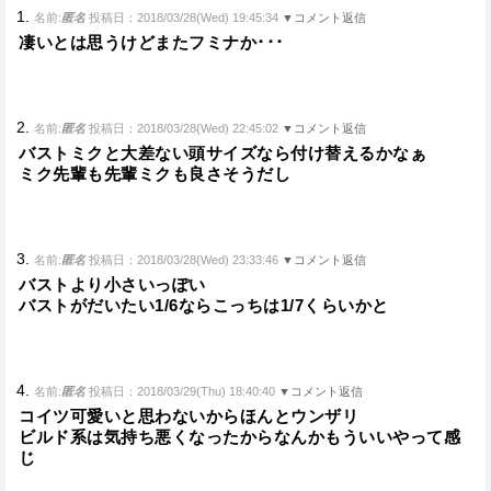
1.
名前:
匿名
投稿日：2018/03/28(Wed) 19:45:34
▼コメント返信
凄いとは思うけどまたフミナか･･･
2.
名前:
匿名
投稿日：2018/03/28(Wed) 22:45:02
▼コメント返信
バストミクと大差ない頭サイズなら付け替えるかなぁ
ミク先輩も先輩ミクも良さそうだし
3.
名前:
匿名
投稿日：2018/03/28(Wed) 23:33:46
▼コメント返信
バストより小さいっぽい
バストがだいたい1/6ならこっちは1/7くらいかと
4.
名前:
匿名
投稿日：2018/03/29(Thu) 18:40:40
▼コメント返信
コイツ可愛いと思わないからほんとウンザリ
ビルド系は気持ち悪くなったからなんかもういいやって感
じ