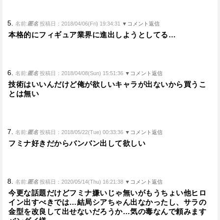
5.
名前:
匿名
投稿日：2018/04/06(Fri) 19:34:31
▼コメント返信
本格的にフィギュア業界に進出しようとしてる…
6.
名前:
匿名
投稿日：2018/04/08(Sun) 15:51:36
▼コメント返信
技術はいいんだけど俺が欲しいキャラが出ないから買うこ
とは無い
7.
名前:
匿名
投稿日：2018/05/22(Tue) 00:33:36
▼コメント返信
フミナ好きだからバンバン出して欲しい
8.
名前:
匿名
投稿日：2020/05/14(Thu) 16:21:38
▼コメント返信
今更な話題だけどフミナ嫌いじゃ無いがもうちょい他ヒロ
イン出すべきでは…結局シアちゃん出なかったし、サラの
金型を改良して出せないだろうか…気の毒なんで頼みます