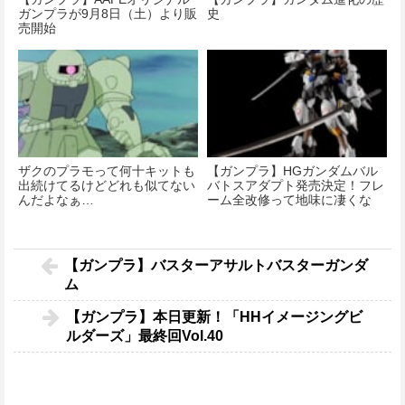
ガンプラが9月8日（土）より販
史
売開始
ザクのプラモって何十キットも
【ガンプラ】HGガンダムバル
出続けてるけどどれも似てない
バトスアダプト発売決定！フレ
んだよなぁ…
ーム全改修って地味に凄くな
い…？
【ガンプラ】バスターアサルトバスターガンダ
ム
【ガンプラ】本日更新！「HHイメージングビ
ルダーズ」最終回Vol.40