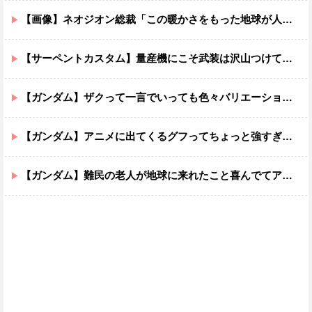
【画像】ネオジオン総裁「この暖かさをもった地球が人間さえ破壊するんだ（汗だく）」
【サーペントカスタム】量産機にこそ武装は沢山つけてほしいよね
【ガンダム】ザクって一言でいっても色々バリエーションがあるよね
【ガンダム】アニメに出てくるグフってちょっと強すぎじゃない？
【ガンダム】難民の老人が地球に来れたこと喜んでてアレ？連邦もやってることヤバくない？ってなる