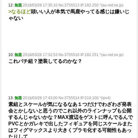
12:
無題
2018/03/28 17:35:10 No.3755513 IP:182.250.*(au-net.ne.jp)
>なるほど
頭いい人が本気で馬鹿やってる感じは嫌いじ
ゃない
10:
無題
2018/03/28 17:32:53 No.3755510 IP:182.251.*(au-net.ne.jp)
これパチ組？
塗装してるのかな？
13:
無題
2018/03/28 17:43:00 No.3755514 IP:219.100.*(ipv4)
素組とスケールが気になるなあ
１つだけでわざわざ発表
会とかしないと思うので
これ以外のラインナップも公開
するんじゃないかな？
MAX渡辺をゲストに呼んでるんで
PVCとかガレキで出したフィギュアを
同じスケールまた
はフィグマックスより大きくプラモ化する可能性もあっ
たりして