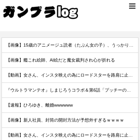
【画像】15歳のアニメージュ読者（たぶん女の子）、うっかりガンダム富野に質問してしまい無事に『反米』思想を叩き込まれる…
【画像】艦これ絵師、AI絵だと魔女裁判され心が折れる
【動画】女さん、インスタ映えの為にロードスターを路肩に止めて記念撮影していたら後続車に突っ込まれて咽び泣くwwwwwwwwwwwwwww
『ウルトラマンテオ』しまじろうコラボ＆第6話「プッチーのお引っ越し」感想・実況まとめ
【速報】ひろゆき、離婚wwwwww
【画像】新人社員、封筒の開封方法が予想外すぎるｗｗｗｗ
【動画】女さん、インスタ映えの為にロードスターを路肩に止めて記念撮影していたら後続車に突っ込まれて咽び泣くwwwwwwwwwwwwwww