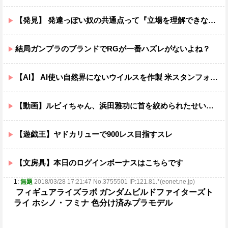
【発見】 発達っぽい奴の共通点って『立場を理解できない』だよな
結局ガンプラのブランドでRGが一番ハズレがないよね？
【AI】 AI使い自然界にないウイルスを作製 米スタンフォード大学が成果発表
【動画】ルビィちゃん、浜田雅功に首を絞められたせいで段々おかしな仕事が増える
【遊戯王】ヤドカリューで900レス目指すスレ
【文房具】本日のログインボーナスはこちらです
1:
無題
2018/03/28 17:21:47 No.3755501 IP:121.81.*(eonet.ne.jp)
フィギュアライズラボ ガンダムビルドファイターズト
ライ ホシノ・フミナ 色分け済みプラモデル