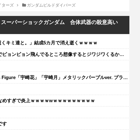
イターズ
ガンダムビルドダイバーズ
 スーパーショックガンダム 合体武器の殺意高い
え逝くキミ達と。」結成5カ月で消え逝くｗｗｗｗ
ンピョン飛んでるところ想像するとジワジワくるから使わんでくれ
宇崎花」「宇崎月」メタリックパープルver. プライズフィギュア【ラウンドワン限定で展開決定】
なめすぎで炎上ｗｗｗｗwｗｗｗｗｗｗｗｗｗ
レ
です