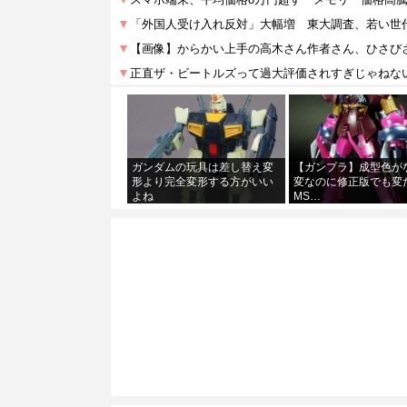
ガンダムの玩具は差し替え変
【ガンプラ】成型色が
形より完全変形する方がいい
変なのに修正版でも変
よね
MS…