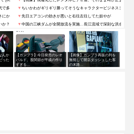
なんか
【ガンプラ】今日発売のレオ
【画像】ガンプラ再販の列を
だった
パルド、股関節が平成の作り
無視して開店ダッシュした客
すぎる…
の末路…