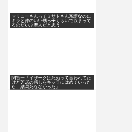
マリューさんってミサトさん系譜なのに
キラと仲のいい甥っ子くらいで収まって
るのだいぶ聖人だと思う
関智一「イザークは死ぬって言われてた
けど芝居の感じをキャラにはめていった
ら、結局死ななかった」