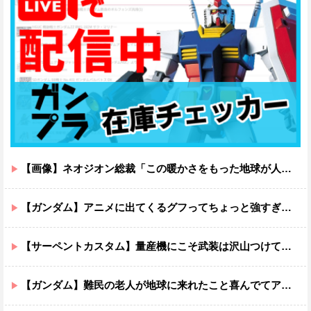
【画像】ネオジオン総裁「この暖かさをもった地球が人間さえ破壊するんだ（汗だく）」
【ガンダム】アニメに出てくるグフってちょっと強すぎじゃない？
【サーペントカスタム】量産機にこそ武装は沢山つけてほしいよね
【ガンダム】難民の老人が地球に来れたこと喜んでてアレ？連邦もやってることヤバくない？ってなる