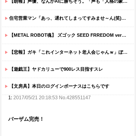
【朗報】声優、なんかAIに勝ちそう。「声も「人格の象徴」明記、法務省」
住宅営業マン「あっ、遅れてしまってすみませ～ん(笑)」 客「…今日、契約日ですよね？」→こうなるｗｗｗ
【METAL ROBOT魂】 ズゴック SEED FRREDOM ver明日予約開始！！キャバリアーとあわせて４万か…
【悲報】ガキ「これインターネット老人会じゃんｗ」ぼく「どれどれ…」ガキ「ニコニコ！らきすた！ボカロ！」ぼく「はぁ…」
【遊戯王】ヤドカリューで900レス目指すスレ
【文房具】本日のログインボーナスはこちらです
1:
2017/05/21 20:18:53 No.428551147
バーザム完売！