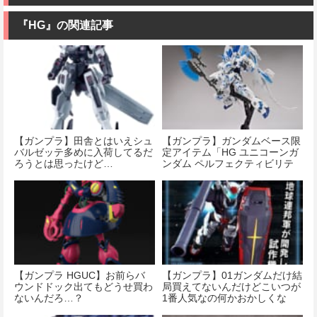
『HG』の関連記事
【ガンプラ】田舎とはいえシュ
【ガンプラ】ガンダムベース限
バルゼッテ多めに入荷してるだ
定アイテム「HG ユニコーンガ
ろうとは思ったけど…
ンダム ペルフェクティビリテ
ィ（デストロイモード）」の発
売が決定！
【ガンプラ HGUC】お前らバ
【ガンプラ】01ガンダムだけ結
ウンドドック出てもどうせ買わ
局買えてないんだけどこいつが
ないんだろ…？
1番人気なの何かおかしくな
い？