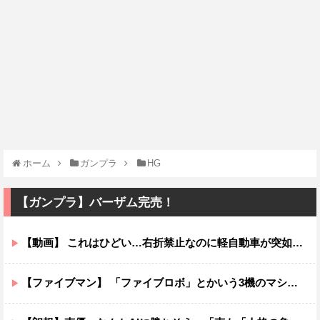
ホーム
ガンプラ
HG
【ガンプラ】バーザム完売！
【動画】 これはひどい…右折禁止なのに軽自動車が突如右折し路面電車と衝突→乗ってた三人組が車を捨て逃走ｗｗｗｗｗｗ
【ファイブマン】 「ファイブロボ」とかいう3機のマシンが合体して完成するロボ