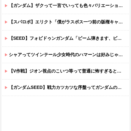
【ガンダム】ザクって一言でいっても色々バリエーションがあるよね
【スパロボ】エリクト「僕がラスボス一つ前の版権キャラ最後の敵ってちょっと荷が重すぎない？」
【SEED】フォビドゥンガンダム「ビーム弾きます、ビーム曲げられます、空飛びます」←二世代目でこれ出来るのおかしいだろ
シャアってツインテール少女時代のハマーンは好みじゃなかったの？
【V作戦】ジオン視点のこいつ等って普通に怖すぎると思う…
【ガンダムSEED】戦力カツカツな序盤ってガンダムの中だと割と珍しい気がする