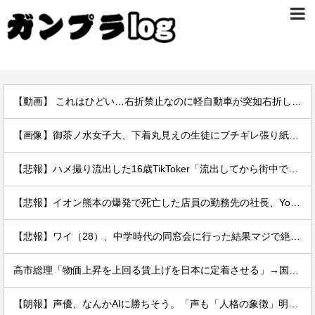
【動画】 これはひどい…右折禁止なのに軽自動車が突如右折し路面電車と衝突→乗ってた三人組が車を捨て逃走ｗｗｗｗｗｗ
【画像】御茶ノ水女子大、下着丸見えの生徒にブチギレ張り紙ｗｗｗｗ
【悲報】ハメ撮り流出した16歳TikToker「流出してから街中で高校生に胸揉まれまくる」
【悲報】イオン熊本の爆発で死亡した店員の勤務先の社長、YouTuberヒカルだった。何で避難させてないんだよ……
【悲報】ワイ（28）、中学時代の同窓会に行った結果マジで絶望してしまう・・・・・・理由がこちら・・・・・・
高市総理「物価上昇を上回る賃上げを日本に定着させる」→国家公務員の月給大幅増額(約3.5%⤴)へ→庶民「え、ワイらは❓」
【朗報】声優、なんかAIに勝ちそう。「声も「人格の象徴」明記、法務省」