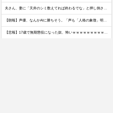
夫さん、妻に「天井のシミ数えてれば終わるでな」と押し倒されて性行為 → 凄いことになるｗｗｗｗｗ
【朗報】声優、なんかAIに勝ちそう。「声も「人格の象徴」明記、法務省」
【悲報】17歳で無期懲役になった奴、怖いｗｗｗｗｗｗｗｗｗｗｗｗｗｗｗｗｗｗｗｗｗｗｗｗ