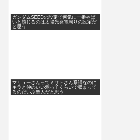
ガンダムSEEDの設定で何気に一番やば
いと感じるのは太陽光発電周りの設定だ
と思う
マリューさんってミサトさん系譜なのに
キラと仲のいい甥っ子くらいで収まって
るのだいぶ聖人だと思う