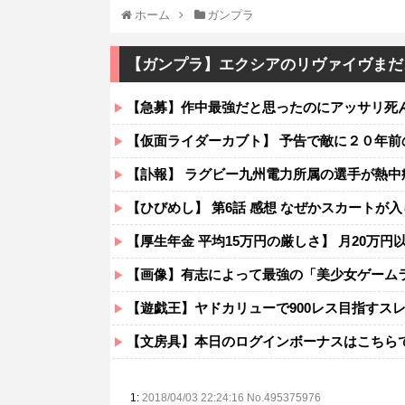
ホーム
ガンプラ
【ガンプラ】エクシアのリヴァイヴまだ
【急募】作中最強だと思ったのにアッサリ死
【仮面ライダーカブト】 予告で敵に２０年前
【訃報】 ラグビー九州電力所属の選手が熱中症
【ひびめし】 第6話 感想 なぜかスカート
【厚生年金 平均15万円の厳しさ】 月20万円
【画像】有志によって最強の「美少女ゲーム
【遊戯王】ヤドカリューで900レス目指すス
【文房具】本日のログインボーナスはこちら
1:
2018/04/03 22:24:16 No.495375976