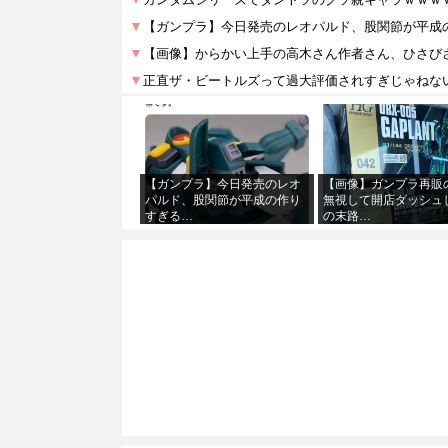
【ガンプラ】今日発売のレオ
【画像】ガンプラ再販
パルド、股関節が平成の作り
無視して開店ダッシュ
すぎる…
の末路…