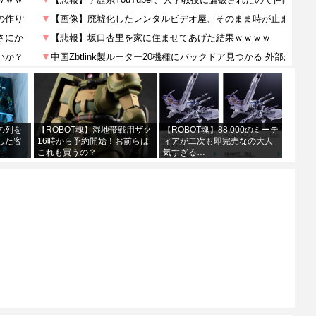
の列を
【ROBOT魂】湿地帯戦用ザク
【ROBOT魂】88,000のミーテ
した客
16時から予約開始！お前らは
ィアが二次も即完売なの大人
これも買うの？
気すぎる…