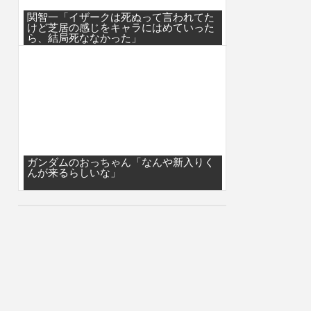
関智一「イザークは死ぬって言われてた
けど芝居の感じをキャラにはめていった
ら、結局死ななかった」
ガンダムのおっちゃん「なんや新入りく
んが来るらしいな」