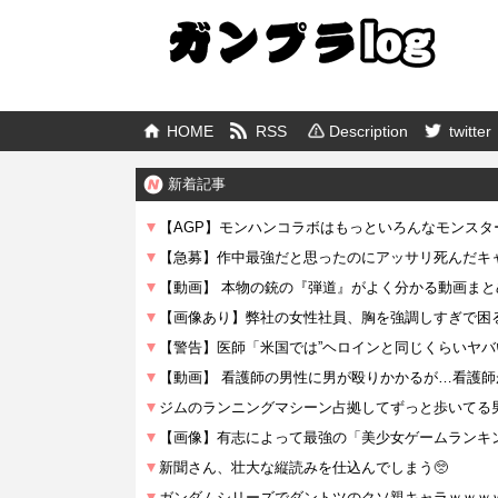
HOME
RSS
Description
twitter
新着記事